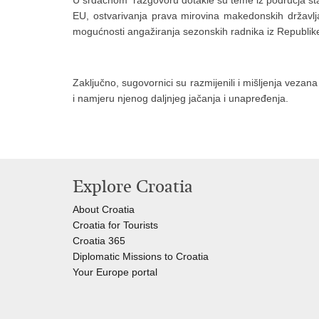
U srdačnom razgovoru dotakle su teme iz područja stan
EU, ostvarivanja prava mirovina makedonskih državlja
mogućnosti angažiranja sezonskih radnika iz Republik
Zaključno, sugovornici su razmijenili i mišljenja veza
i namjeru njenog daljnjeg jačanja i unapređenja.
Explore Croatia
About Croatia
Croatia for Tourists
Croatia 365
Diplomatic Missions to Croatia
Your Europe portal​