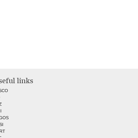
eful links
SCO
O
Z
I
GOS
SI
RT