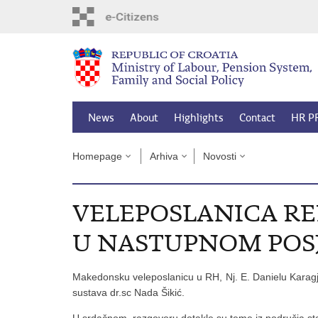
Skip
to
main
content
News
About
Highlights
Contact
HR P
Homepage
Arhiva
Novosti
VELEPOSLANICA RE
U NASTUPNOM POS
Makedonsku veleposlanicu u RH, Nj. E. Danielu Karagjo
sustava dr.sc Nada Šikić.