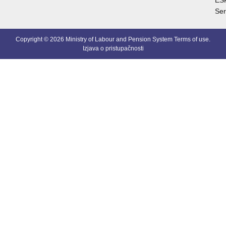
ES
Ser
Copyright © 2026 Ministry of Labour and Pension System
Terms of use
.
Izjava o pristupačnosti