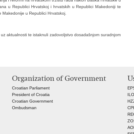
ja i reformi na hrvatskom tržištu rada nakon ulaska Hrvatske u
na u Republici Hrvatskoj i hrvatskih u Republici Makedoniji te
e Makedonije u Republici Hrvatskoj.
na uz aktualnosti te istaknuli zadovoljstvo dosadašnjom suradnjom
Organization of Government
Us
Croatian Parliament
EP
President of Croatia
I
L
Croatian Government
HZ
Ombudsman​
C
PI
RE
ZO
AO