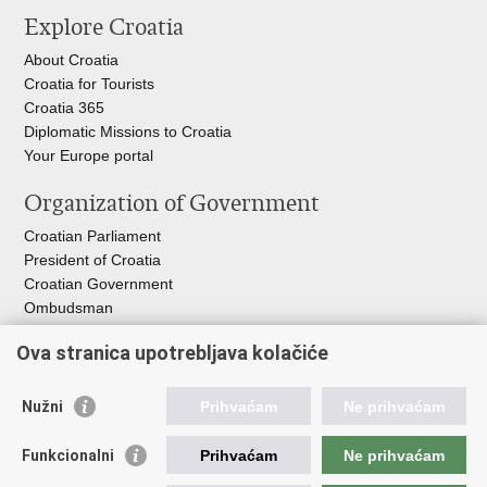
this
on
on
Explore Croatia
page
Facebook
X
About Croatia
Croatia for Tourists
Croatia 365
Diplomatic Missions to Croatia
Your Europe portal​
Organization of Government
Croatian Parliament
President of Croatia
Croatian Government
Ombudsman​
Ova stranica upotrebljava kolačiće
Useful links
EPSCO
Nužni
Prihvaćam
Ne prihvaćam
I
LO
HZZ
Funkcionalni
Prihvaćam
Ne prihvaćam
C
PII
REGOS