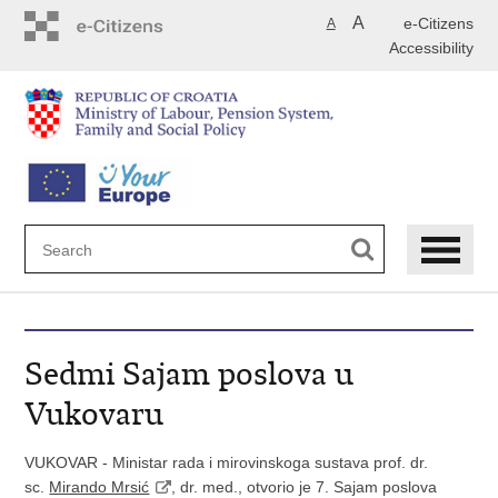
Skip
A
e-Citizens
A
to
Accessibility
main
content
Sedmi Sajam poslova u
Vukovaru
VUKOVAR -
Ministar rada i mirovinskoga sustava prof. dr.
sc.
Mirando Mrsić
, dr. med., otvorio je 7. Sajam poslova