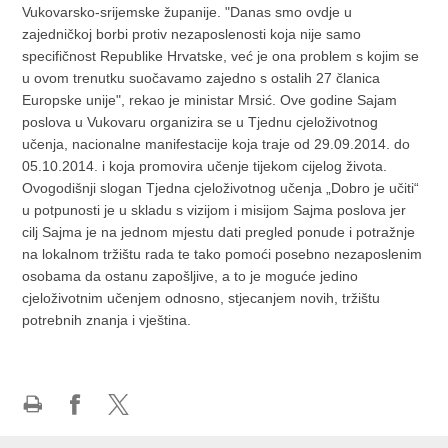
Vukovarsko-srijemske županije. "Danas smo ovdje u
zajedničkoj borbi protiv nezaposlenosti koja nije samo
specifičnost Republike Hrvatske, već je ona problem s kojim se
u ovom trenutku suočavamo zajedno s ostalih 27 članica
Europske unije", rekao je ministar Mrsić.
Ove godine Sajam
poslova u Vukovaru organizira se u Tjednu cjeloživotnog
učenja, nacionalne manifestacije koja traje od 29.09.2014. do
05.10.2014. i koja promovira učenje tijekom cijelog života.
Ovogodišnji slogan Tjedna cjeloživotnog učenja „Dobro je učiti“
u potpunosti je u skladu s vizijom i misijom Sajma poslova jer
cilj Sajma je na jednom mjestu dati pregled ponude i potražnje
na lokalnom tržištu rada te tako pomoći posebno nezaposlenim
osobama da ostanu zapošljive, a to je moguće jedino
cjeloživotnim učenjem odnosno, stjecanjem novih, tržištu
potrebnih znanja i vještina.
Print
Share
Share