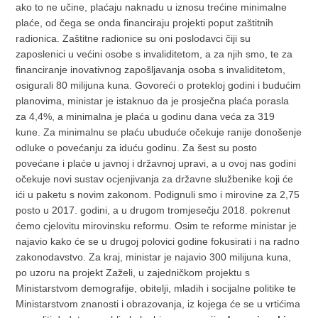
ako to ne učine, plaćaju naknadu u iznosu trećine minimalne
plaće, od čega se onda financiraju projekti poput zaštitnih
radionica. Zaštitne radionice su oni poslodavci čiji su
zaposlenici u većini osobe s invaliditetom, a za njih smo, te za
financiranje inovativnog zapošljavanja osoba s invaliditetom,
osigurali 80 milijuna kuna. Govoreći o protekloj godini i budućim
planovima, ministar je istaknuo da je prosječna plaća porasla
za 4,4%, a minimalna je plaća u godinu dana veća za 319
kune. Za minimalnu se plaću ubuduće očekuje ranije donošenje
odluke o povećanju za iduću godinu. Za šest su posto
povećane i plaće u javnoj i državnoj upravi, a u ovoj nas godini
očekuje novi sustav ocjenjivanja za državne službenike koji će
ići u paketu s novim zakonom. Podignuli smo i mirovine za 2,75
posto u 2017. godini, a u drugom tromjesečju 2018. pokrenut
ćemo cjelovitu mirovinsku reformu. Osim te reforme ministar je
najavio kako će se u drugoj polovici godine fokusirati i na radno
zakonodavstvo. Za kraj, ministar je najavio 300 milijuna kuna,
po uzoru na projekt Zaželi, u zajedničkom projektu s
Ministarstvom demografije, obitelji, mladih i socijalne politike te
Ministarstvom znanosti i obrazovanja, iz kojega će se u vrtićima