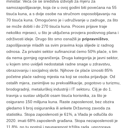
ministar. Veća će se sredstva izdvojiti za mjeru za
samozapošljavanje, koja će u ovoj godini biti povećana na 55
tisuća kuna, a s dvije osobe na stručnom osposobljavanju na
70 tisuća kuna. Omogućeno je i udruživanje u zadruge, za što
se može dobiti i do 270 tisuća kuna. Proces prijave traje
nekoliko mjeseci, u što je uključena provjera poslovnog plana i
održivosti ideje. Drugo što smo osnažili je
pripravništvo
,
zapošljavanje mladih sa svim pravima koja slijede iz radnog
odnosa. Za privatni sektor sufinancirat ćemo 50% plaće, s tim
da nema gornjeg ograničenja. Druga kategorija je javni sektor,
u kojem smo uvidjeli nedostatak radne snage u zdravstvu,
obrazovanju i socijalnoj skrbi. Njihove će plaće iznositi 85%
početne plaće radnog mjesta na koji se osoba prijavljuje. Od
ostalih mjera, zanimljive su prekvalifikacije, pogotovo u turizmu,
brodogradnji, metalurškoj industriji i IT sektoru. Cilj je do 1.
travnja u sustav uključiti osam tisuća korisnika, za što je
osigurano 150 milijuna kuna. Raste zaposlenost, bez obzira
gledamo li broj osiguranika ili ankete Državnog zavoda za
statistiku. Stopa zaposlenosti je 61%, a Vlada je odlučila do
2020. imati 68% zaposlenih građana. Stopa nezaposlenosti je
11,8%, no tu postoji i neuparenost tržišta rada, upozorava