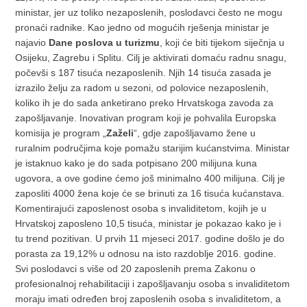
ministar, jer uz toliko nezaposlenih, poslodavci često ne mogu
pronaći radnike. Kao jedno od mogućih rješenja ministar je
najavio
Dane poslova u turizmu
, koji će biti tijekom siječnja u
Osijeku, Zagrebu i Splitu. Cilj je aktivirati domaću radnu snagu,
počevši s 187 tisuća nezaposlenih. Njih 14 tisuća zasada je
izrazilo želju za radom u sezoni, od polovice nezaposlenih,
koliko ih je do sada anketirano preko Hrvatskoga zavoda za
zapošljavanje. Inovativan program koji je pohvalila Europska
komisija je program „
Zaželi
“, gdje zapošljavamo žene u
ruralnim područjima koje pomažu starijim kućanstvima. Ministar
je istaknuo kako je do sada potpisano 200 milijuna kuna
ugovora, a ove godine ćemo još minimalno 400 milijuna. Cilj je
zaposliti 4000 žena koje će se brinuti za 16 tisuća kućanstava.
Komentirajući zaposlenost osoba s invaliditetom, kojih je u
Hrvatskoj zaposleno 10,5 tisuća, ministar je pokazao kako je i
tu trend pozitivan. U prvih 11 mjeseci 2017. godine došlo je do
porasta za 19,12% u odnosu na isto razdoblje 2016. godine.
Svi poslodavci s više od 20 zaposlenih prema Zakonu o
profesionalnoj rehabilitaciji i zapošljavanju osoba s invaliditetom
moraju imati određen broj zaposlenih osoba s invaliditetom, a