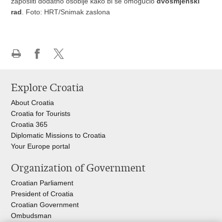
zaposliti dodatno osoblje kako bi se omogućio
dvosmjenski
rad
. Foto: HRT/Snimak zaslona
Print
Share
Share
this
on
on
Explore Croatia
page
Facebook
X
About Croatia
Croatia for Tourists
Croatia 365
Diplomatic Missions to Croatia
Your Europe portal​
Organization of Government
Croatian Parliament
President of Croatia
Croatian Government
Ombudsman​