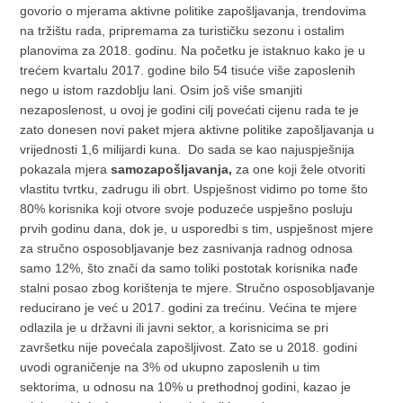
govorio o mjerama aktivne politike zapošljavanja, trendovima
na tržištu rada, pripremama za turističku sezonu i ostalim
planovima za 2018. godinu. Na početku je istaknuo kako je u
trećem kvartalu 2017. godine bilo 54 tisuće više zaposlenih
nego u istom razdoblju lani. Osim još više smanjiti
nezaposlenost, u ovoj je godini cilj povećati cijenu rada te je
zato donesen novi paket mjera aktivne politike zapošljavanja u
vrijednosti 1,6 milijardi kuna.
Do sada se kao najuspješnija
pokazala mjera
samozapošljavanja,
za one koji žele otvoriti
vlastitu tvrtku, zadrugu ili obrt. Uspješnost vidimo po tome što
80% korisnika koji otvore svoje poduzeće uspješno posluju
prvih godinu dana, dok je, u usporedbi s tim, uspješnost mjere
za stručno osposobljavanje bez zasnivanja radnog odnosa
samo 12%, što znači da samo toliki postotak korisnika nađe
stalni posao zbog korištenja te mjere. Stručno osposobljavanje
reducirano je već u 2017. godini za trećinu. Većina te mjere
odlazila je u državni ili javni sektor, a korisnicima se pri
završetku nije povećala zapošljivost. Zato se u 2018. godini
uvodi ograničenje na 3% od ukupno zaposlenih u tim
sektorima, u odnosu na 10% u prethodnoj godini, kazao je