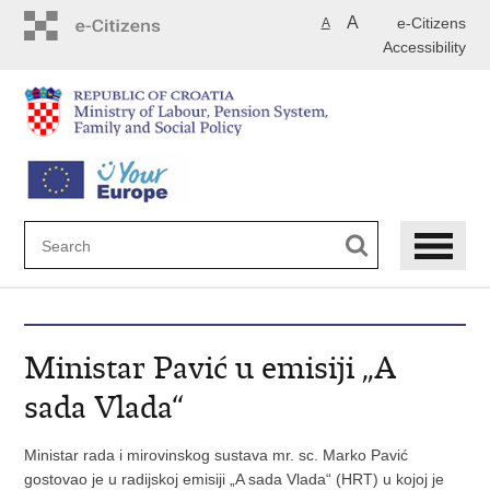
Skip
A
e-Citizens
A
to
Accessibility
main
content
Ministar Pavić u emisiji „A
sada Vlada“
Ministar rada i mirovinskog sustava mr. sc. Marko Pavić
gostovao je u radijskoj emisiji „A sada Vlada“ (HRT) u kojoj je