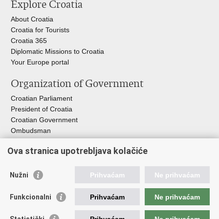
Explore Croatia
page
Facebook
X
About Croatia
Croatia for Tourists
Croatia 365
Diplomatic Missions to Croatia
Your Europe portal​
Organization of Government
Croatian Parliament
President of Croatia
Croatian Government
Ombudsman​
Ova stranica upotrebljava kolačiće
Useful links
EPSCO
Nužni
Prihvaćam
Ne prihvaćam
I
LO
HZZ
Funkcionalni
Prihvaćam
Ne prihvaćam
C
PII
REGOS
Statistički
Prihvaćam
Ne prihvaćam