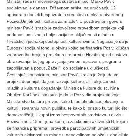
Ministar rada i mirovinskoga sustava mr.sc. Marko Pavić
sudjelovao je danas u Državnom arhivu na uručivanju 12
ugovora o dodjeli bespovratnih sredstava u okviru otvorenog
Poziva„Umjetnost i kultura za mlade“.
U pozdravnom govoru
ministar Pavić izrazio je zadovoljstvo provedbom projekta koji
pridonosi postizanju bolje socijalne uključenosti mladih u
Hrvatskoj i jednakoj dostupnosti kulture svima. Naglasio je da je
Europski socijalni fond, u okviru kojeg se financira Poziv, ključan
za provedbu brojnih projekata i reformi u Hrvatskoj; od sustava
obrazovanja, boljeg upravljanja javnom upravom, programa
zapošljavanja poput „Zaželi“ do socijalne uključivosti.
Čestitajući korisnicima, ministar Pavić izrazio je želju da će
projekti doprinijeti daljem razvoju kulture, ali i uključenosti
mladih u kulturna događanja. Ministrica kulture dr. sc. Nina
Obuljen Koržinek istaknula je da je Poziv dio projekata koje
Ministarstvo kulture provodi kako bi potaknulo sudjelovanje u
kulturi i stvaranju novih publika, te kako bi pristup kulturi bio što
demokratičniji. Ukupni iznos bespovratnih sredstava u okviru
Poziva iznosi 18 milijuna kuna, a za skupinu aktivnosti B, kojom
se financira priprema i provedba participativnih umjetničkih i
kulturnih aktivnosti za mlade u nepovoljnom položaju, dodjeljuje