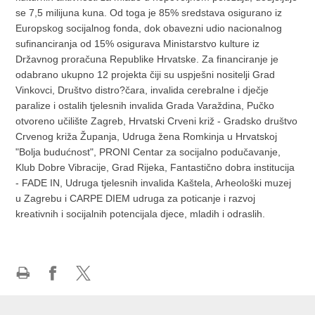
se 7,5 milijuna kuna. Od toga je 85% sredstava osigurano iz
Europskog socijalnog fonda, dok obavezni udio nacionalnog
sufinanciranja od 15% osigurava Ministarstvo kulture iz
Državnog proračuna Republike Hrvatske. Za financiranje je
odabrano ukupno 12 projekta čiji su uspješni nositelji Grad
Vinkovci, Društvo distro?čara, invalida cerebralne i dječje
paralize i ostalih tjelesnih invalida Grada Varaždina, Pučko
otvoreno učilište Zagreb, Hrvatski Crveni križ - Gradsko društvo
Crvenog križa Županja, Udruga žena Romkinja u Hrvatskoj
"Bolja budućnost", PRONI Centar za socijalno podučavanje,
Klub Dobre Vibracije, Grad Rijeka, Fantastično dobra institucija
- FADE IN, Udruga tjelesnih invalida Kaštela, Arheološki muzej
u Zagrebu i CARPE DIEM udruga za poticanje i razvoj
kreativnih i socijalnih potencijala djece, mladih i odraslih.
Print
Share
Share
this
on
on