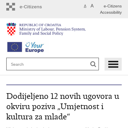
Skip
A
e-Citizens
A
to
Accessibility
main
content
Dodijeljeno 12 novih ugovora u
okviru poziva „Umjetnost i
kultura za mlade“