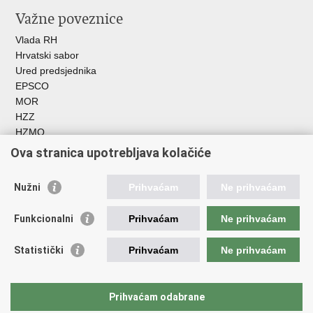
Važne poveznice
Vlada RH
Hrvatski sabor
Ured predsjednika
EPSCO
MOR
HZZ
HZMO
REGOS
Ova stranica upotrebljava kolačiće
Hrvatski zavod za socijalni rad
Akademija socijalne skrbi - ASOSK
Nužni
Prihvaćam
Ne prihvaćam
Obiteljski centar
ZOSI
Funkcionalni
Prihvaćam
Ne prihvaćam
AORT
ESFplus
Statistički
Prihvaćam
Ne prihvaćam
FEAD
Socijalno partnerstvo
HR PRES 2020
Prihvaćam odabrane