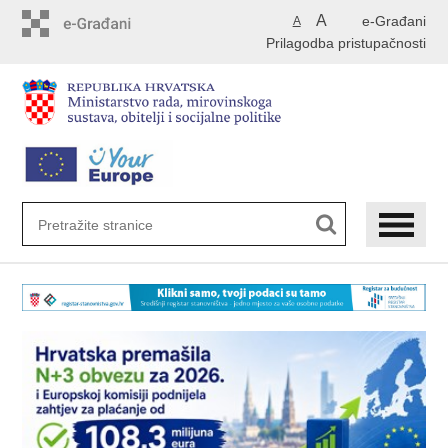
Preskoči
A
e-Građani
A
na
Prilagodba pristupačnosti
glavni
sadržaj