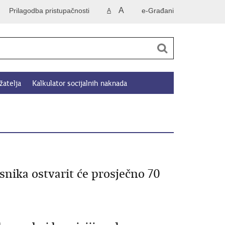
A
Prilagodba pristupačnosti
e-Građani
A
žatelja
Kalkulator socijalnih naknada
nika ostvarit će prosječno 70