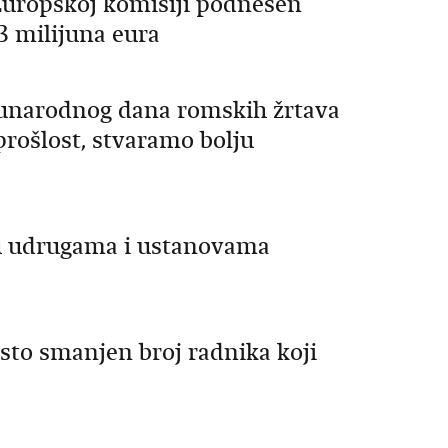
uropskoj komisiji podnesen
,3 milijuna eura
đunarodnog dana romskih žrtava
prošlost, stvaramo bolju
u udrugama i ustanovama
sto smanjen broj radnika koji