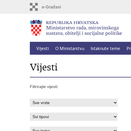
Preskoči
na
glavni
sadržaj
Vijesti
O Ministarstvu
Istaknute teme
Pr
Vijesti
Filtrirajte vijesti: