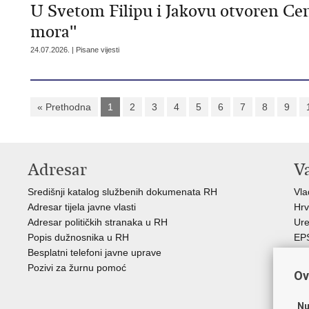
U Svetom Filipu i Jakovu otvoren Cent
mora''
24.07.2026. | Pisane vijesti
« Prethodna
1
2
3
4
5
6
7
8
9
Adresar
V
Središnji katalog službenih dokumenata RH
Vl
Adresar tijela javne vlasti
Hrv
Adresar političkih stranaka u RH
Ure
Popis dužnosnika u RH
EP
Besplatni telefoni javne uprave
MO
Pozivi za žurnu pomoć
HZ
Ov
HZ
RE
Nu