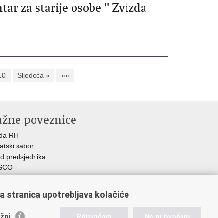
ar za starije osobe '' Zvizda
10
Sljedeća »
»»
ažne poveznice
ada RH
atski sabor
d predsjednika
SCO
R
Z
a stranica upotrebljava kolačiće
MO
GOS
žni
Prihvaćam
Ne prihvaćam