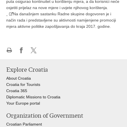
puta osigurao kontinuitet u korištenju mjera, a da korisnici neće
osjetiti prijelaz na nove mjere i uvjete njihovog korištenja.
Na današnjem sastanku Radne skupine dogovoren je i
način rada i predstavljene su aktivnosti namijenjene promociji
mjera aktivne politike zapošljavanja do kraja 2017. godine.
Print
Share
Share
this
on
on
Explore Croatia
page
Facebook
X
About Croatia
Croatia for Tourists
Croatia 365
Diplomatic Missions to Croatia
Your Europe portal​
Organization of Government
Croatian Parliament