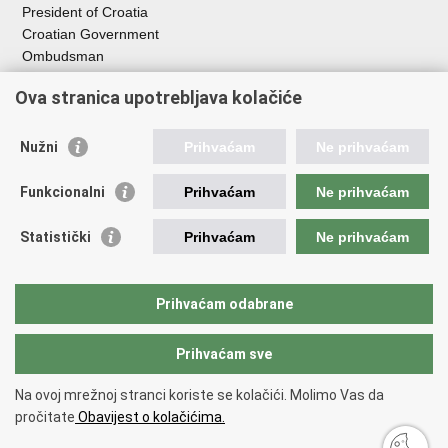
President of Croatia
Croatian Government
Ombudsman​
Useful links
Ova stranica upotrebljava kolačiće
EPSCO
Nužni
Prihvaćam
Ne prihvaćam
I
LO
HZZ
Funkcionalni
Prihvaćam
Ne prihvaćam
C
PII
REGOS
Statistički
Prihvaćam
Ne prihvaćam
ZOSI
AORT
ESF
Prihvaćam odabrane
Service for Social Partnership
Prihvaćam sve
Back to top
Na ovoj mrežnoj stranci koriste se kolačići. Molimo Vas da
Copyright © 2026 Ministry of Labour and Pension System
Terms of use
.
pročitate
Obavijest o kolačićima.
Izjava o pristupačnosti