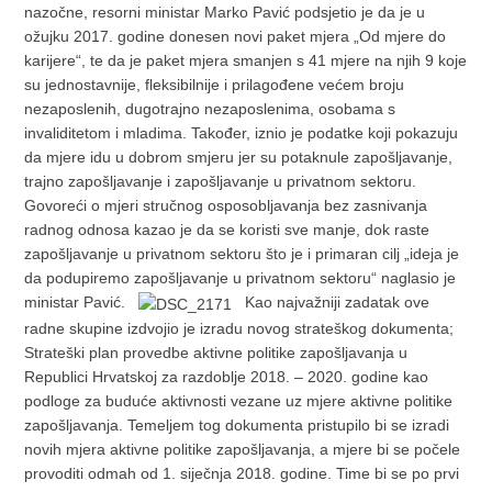
nazočne, resorni ministar Marko Pavić podsjetio je da je u
ožujku 2017. godine donesen novi paket mjera „Od mjere do
karijere“, te da je paket mjera smanjen s 41 mjere na njih 9 koje
su jednostavnije, fleksibilnije i prilagođene većem broju
nezaposlenih, dugotrajno nezaposlenima, osobama s
invaliditetom i mladima. Također, iznio je podatke koji pokazuju
da mjere idu u dobrom smjeru jer su potaknule zapošljavanje,
trajno zapošljavanje i zapošljavanje u privatnom sektoru.
Govoreći o mjeri stručnog osposobljavanja bez zasnivanja
radnog odnosa kazao je da se koristi sve manje, dok raste
zapošljavanje u privatnom sektoru što je i primaran cilj „ideja je
da podupiremo zapošljavanje u privatnom sektoru“ naglasio je
ministar Pavić.
Kao najvažniji zadatak ove
radne skupine izdvojio je izradu novog strateškog dokumenta;
Strateški plan provedbe aktivne politike zapošljavanja u
Republici Hrvatskoj za razdoblje 2018. – 2020. godine kao
podloge za buduće aktivnosti vezane uz mjere aktivne politike
zapošljavanja. Temeljem tog dokumenta pristupilo bi se izradi
novih mjera aktivne politike zapošljavanja, a mjere bi se počele
provoditi odmah od 1. siječnja 2018. godine. Time bi se po prvi