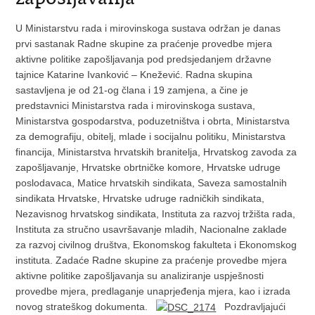
U Ministarstvu rada i mirovinskoga sustava održan je danas
prvi sastanak Radne skupine za praćenje provedbe mjera
aktivne politike zapošljavanja pod predsjedanjem državne
tajnice Katarine Ivanković – Knežević.
Radna skupina
sastavljena je od 21-og člana i 19 zamjena, a čine je
predstavnici Ministarstva rada i mirovinskoga sustava,
Ministarstva gospodarstva, poduzetništva i obrta, Ministarstva
za demografiju, obitelj, mlade i socijalnu politiku, Ministarstva
financija, Ministarstva hrvatskih branitelja, Hrvatskog zavoda za
zapošljavanje, Hrvatske obrtničke komore, Hrvatske udruge
poslodavaca, Matice hrvatskih sindikata, Saveza samostalnih
sindikata Hrvatske, Hrvatske udruge radničkih sindikata,
Nezavisnog hrvatskog sindikata, Instituta za razvoj tržišta rada,
Instituta za stručno usavršavanje mladih, Nacionalne zaklade
za razvoj civilnog društva, Ekonomskog fakulteta i Ekonomskog
instituta. Zadaće Radne skupine za praćenje provedbe mjera
aktivne politike zapošljavanja su analiziranje uspješnosti
provedbe mjera, predlaganje unaprjeđenja mjera, kao i izrada
novog strateškog dokumenta.
Pozdravljajući