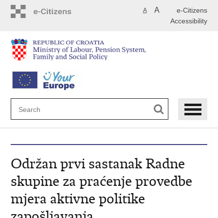
Skip
A
e-Citizens
A
to
Accessibility
main
content
Održan prvi sastanak Radne
skupine za praćenje provedbe
mjera aktivne politike
zapošljavanja