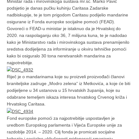
Ministar rada i mirovinskoga sustava mr.sc. Marko Pavić
podsjetio je danas pučku kuhinju Caritasa Zadarske
nadbiskupije, te je tom prigodom Caritasu podijelio mandarine
osigurane iz Fonda europske socijalne pomoći (FEAD).
Govoreći o FEAD-u ministar je istaknuo da je Hrvatskoj do
2020. na raspolaganju oko 36, 7 milijuna kuna, te je nadodao
kako je Ministarstvo rada i mirovinskoga sustava prenamijenilo
sredstva dodijeljena za informiranje u okviru tehničke pomoći
kako bi osiguralo 30 tona neretvanskih mandarina za
najpotrebitije.
Riječ je o mandarinama koje su proizveli proizvođači članovi
braniteljske zadruge „Modro zelena“ iz Metkovića, a koje će biti
podijeljene u 34 ustanova u 15 hrvatskih županija, koje su
odabrane temeljem iskaza interesa hrvatskog Crvenog križa i
Hrvatskog Caritasa.
Fond europske pomoći za najpotrebitije uspostavljen je
uredbom Europskog parlamenta i Vijeća Europske unije za
razdoblje 2014. – 2020. Cilj fonda je promicati socijalne
kohezije i socijalne uključenosti pridonoseći smanjenju