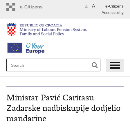
Skip
A
e-Citizens
A
to
Accessibility
main
content
Ministar Pavić Caritasu
Zadarske nadbiskupije dodjelio
mandarine