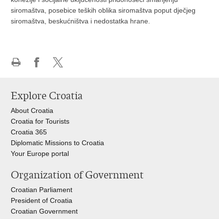
siromaštva, posebice teških oblika siromaštva poput dječjeg
siromaštva, beskućništva i nedostatka hrane.
Print
Share
Share
this
on
on
Explore Croatia
page
Facebook
X
About Croatia
Croatia for Tourists
Croatia 365
Diplomatic Missions to Croatia
Your Europe portal​
Organization of Government
Croatian Parliament
President of Croatia
Croatian Government