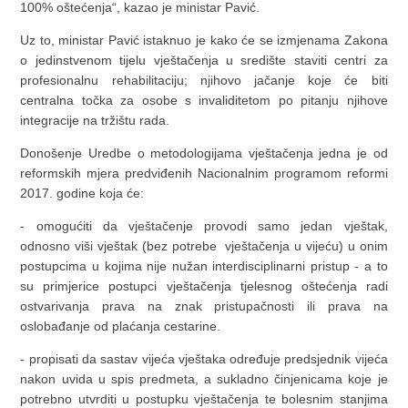
100% oštećenja“, kazao je ministar Pavić.
Uz to, ministar Pavić istaknuo je kako će se izmjenama Zakona
o jedinstvenom tijelu vještačenja u središte staviti centri za
profesionalnu rehabilitaciju; njihovo jačanje koje će biti
centralna točka za osobe s invaliditetom po pitanju njihove
integracije na tržištu rada.
Donošenje Uredbe o metodologijama vještačenja jedna je od
reformskih mjera predviđenih Nacionalnim programom reformi
2017. godine koja će:
- omogućiti da vještačenje provodi samo jedan vještak,
odnosno viši vještak (bez potrebe vještačenja u vijeću) u onim
postupcima u kojima nije nužan interdisciplinarni pristup - a to
su primjerice postupci vještačenja tjelesnog oštećenja radi
ostvarivanja prava na znak pristupačnosti ili prava na
oslobađanje od plaćanja cestarine.
- propisati da sastav vijeća vještaka određuje predsjednik vijeća
nakon uvida u spis predmeta, a sukladno činjenicama koje je
potrebno utvrditi u postupku vještačenja te bolesnim stanjima