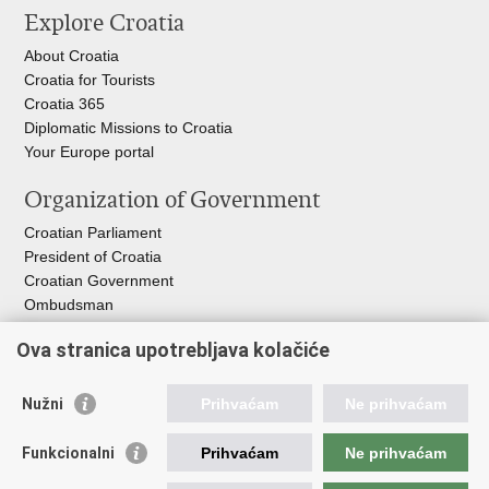
Explore Croatia
page
Facebook
X
About Croatia
Croatia for Tourists
Croatia 365
Diplomatic Missions to Croatia
Your Europe portal​
Organization of Government
Croatian Parliament
President of Croatia
Croatian Government
Ombudsman​
Ova stranica upotrebljava kolačiće
Useful links
EPSCO
Nužni
Prihvaćam
Ne prihvaćam
I
LO
HZZ
Funkcionalni
Prihvaćam
Ne prihvaćam
C
PII
REGOS