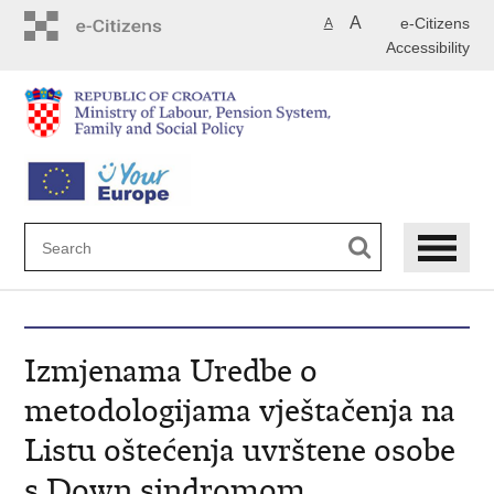
Skip
A
e-Citizens
A
to
Accessibility
main
content
Izmjenama Uredbe o
metodologijama vještačenja na
Listu oštećenja uvrštene osobe
s Down sindromom