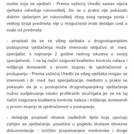
osobe koja se vještači - Prema važećoj Uredbi sastav vijeća
vještaka određuje rukovoditelj, što se u praksi nije pokazalo
dobrim rješenjem jer rukovoditelj zbog svog opsega posla i
velikog broja predmeta nije u mogućnosti imati detaljan uvid u
svaki od predmeta.
- propisati da se za višeg vještaka u drugostupanjskim
postupcima vještačenja može imenovati isključivo dr. med.
specijalist, s najmanje 2 godine radnog iskustva u svojoj
specijalnosti, i na taj način osigurati kvalitetnu kontrolu nalaza i
mišljenja donesenih u prvom stupnju te ujednačenost u
postupanju - Prema važećoj Uredbi za višeg vještaka mogao se
imenovati i dr. med. bez specijalizacije, međutim u praksi se
pokazalo da je u postupcima drugostupanjskog vještačenja
nužno sudjelovanje visoko profiliranih stručnjaka jer se na taj
način osigurava kvalitetna kontrola nalaza i mišljenja donesenih
u prvom stupnju te ujednačenost u postupanju.
- detaljnije propisati obveze nadležnih tijela koja upućuju
zahtjev za vještačenje, posebice u pogledu dostave obvezne
dokumentacije - Izričitim propisivanjem medicinske i druge