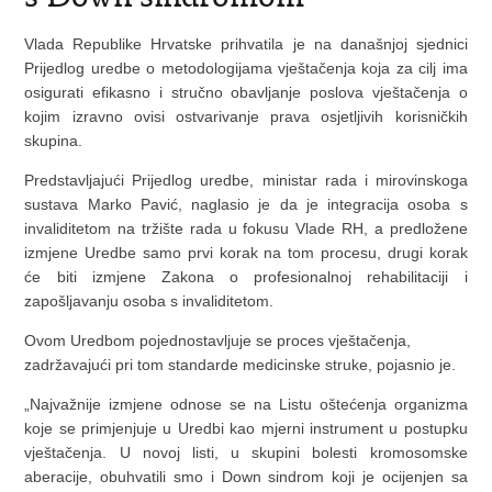
Vlada Republike Hrvatske prihvatila je na današnjoj sjednici
Prijedlog uredbe o metodologijama vještačenja koja za cilj ima
osigurati efikasno i stručno obavljanje poslova vještačenja o
kojim izravno ovisi ostvarivanje prava osjetljivih korisničkih
skupina.
Predstavljajući Prijedlog uredbe, ministar rada i mirovinskoga
sustava Marko Pavić, naglasio je da je integracija osoba s
invaliditetom na tržište rada u fokusu Vlade RH, a predložene
izmjene Uredbe samo prvi korak na tom procesu, drugi korak
će biti izmjene Zakona o profesionalnoj rehabilitaciji i
zapošljavanju osoba s invaliditetom.
Ovom Uredbom pojednostavljuje se proces vještačenja,
zadržavajući pri tom standarde medicinske struke, pojasnio je.
„Najvažnije izmjene odnose se na Listu oštećenja organizma
koje se primjenjuje u Uredbi kao mjerni instrument u postupku
vještačenja. U novoj listi, u skupini bolesti kromosomske
aberacije, obuhvatili smo i Down sindrom koji je ocijenjen sa