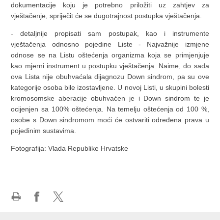
dokumentacije koju je potrebno priložiti uz zahtjev za
vještačenje, spriječit će se dugotrajnost postupka vještačenja.
- detaljnije propisati sam postupak, kao i instrumente
vještačenja odnosno pojedine Liste - Najvažnije izmjene
odnose se na Listu oštećenja organizma koja se primjenjuje
kao mjerni instrument u postupku vještačenja. Naime, do sada
ova Lista nije obuhvaćala dijagnozu Down sindrom, pa su ove
kategorije osoba bile izostavljene. U novoj Listi, u skupini bolesti
kromosomske aberacije obuhvaćen je i Down sindrom te je
ocijenjen sa 100% oštećenja. Na temelju oštećenja od 100 %,
osobe s Down sindromom moći će ostvariti određena prava u
pojedinim sustavima.
Fotografija: Vlada Republike Hrvatske
Print
Share
Share
this
on
on