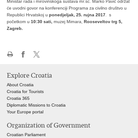
Ministar rada i mirovinskoga sustava mr.sc. Marko Pavić održat
će uvodni govor na konferenciji Programa za civilno društvo u
Republici Hrvatskoj u
ponedjeljak, 25. rujna 2017
. s
početkom u
10:30 sati,
muzej Mimara,
Rooseveltov trg 5,
Zagreb.
Print
Share
Share
this
on
on
Explore Croatia
page
Facebook
X
About Croatia
Croatia for Tourists
Croatia 365
Diplomatic Missions to Croatia
Your Europe portal​
Organization of Government
Croatian Parliament