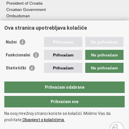
President of Croatia
Croatian Government
Ombudsman​
Ova stranica upotrebljava kolačiće
Useful links
EPSCO
Nužni
Prihvaćam
Ne prihvaćam
I
LO
HZZ
Funkcionalni
Prihvaćam
Ne prihvaćam
C
PII
REGOS
Statistički
Prihvaćam
Ne prihvaćam
ZOSI
AORT
ESF
Prihvaćam odabrane
Service for Social Partnership
Prihvaćam sve
Back to top
Na ovoj mrežnoj stranci koriste se kolačići. Molimo Vas da
Copyright © 2026 Ministry of Labour and Pension System
Terms of use
.
pročitate
Obavijest o kolačićima.
Izjava o pristupačnosti