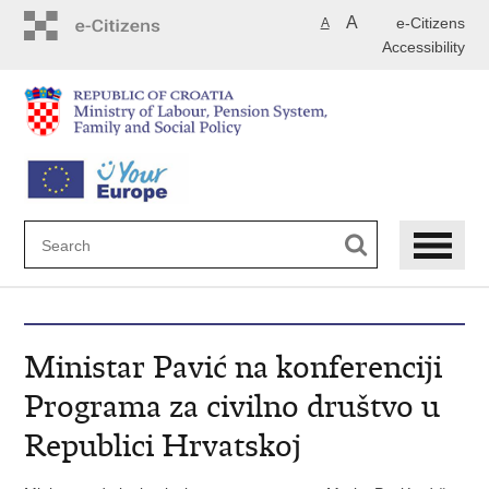
Skip
A
e-Citizens
A
to
Accessibility
main
content
Ministar Pavić na konferenciji
Programa za civilno društvo u
Republici Hrvatskoj