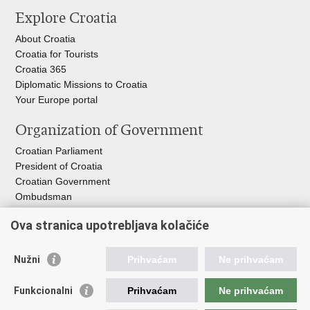
this
on
on
Explore Croatia
page
Facebook
X
About Croatia
Croatia for Tourists
Croatia 365
Diplomatic Missions to Croatia
Your Europe portal​
Organization of Government
Croatian Parliament
President of Croatia
Croatian Government
Ombudsman​
Useful links
Ova stranica upotrebljava kolačiće
EPSCO
Nužni
Prihvaćam
Ne prihvaćam
I
LO
HZZ
Funkcionalni
Prihvaćam
Ne prihvaćam
C
PII
REGOS