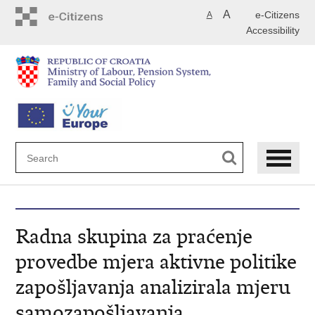
Skip
A
e-Citizens
A
to
Accessibility
main
content
Radna skupina za praćenje
provedbe mjera aktivne politike
zapošljavanja analizirala mjeru
samozapošljavanja