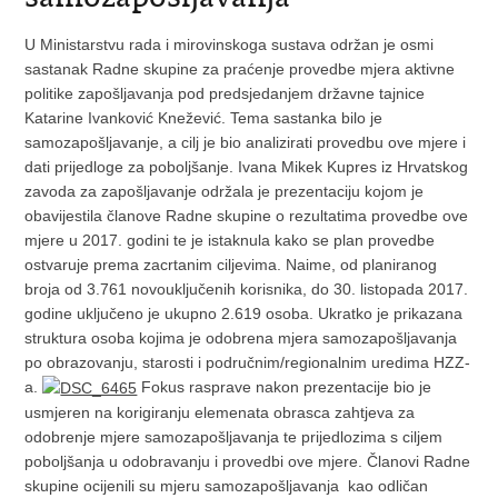
U Ministarstvu rada i mirovinskoga sustava održan je osmi
sastanak Radne skupine za praćenje provedbe mjera aktivne
politike zapošljavanja pod predsjedanjem državne tajnice
Katarine Ivanković Knežević. Tema sastanka bilo je
samozapošljavanje, a cilj je bio analizirati provedbu ove mjere i
dati prijedloge za poboljšanje.
Ivana Mikek Kupres iz Hrvatskog
zavoda za zapošljavanje održala je prezentaciju kojom je
obavijestila članove Radne skupine o rezultatima provedbe ove
mjere u 2017. godini te je istaknula kako se plan provedbe
ostvaruje prema zacrtanim ciljevima. Naime, od planiranog
broja od 3.761 novouključenih korisnika, do 30. listopada 2017.
godine uključeno je ukupno 2.619 osoba. Ukratko je prikazana
struktura osoba kojima je odobrena mjera samozapošljavanja
po obrazovanju, starosti i područnim/regionalnim uredima HZZ-
a.
Fokus rasprave nakon prezentacije bio je
usmjeren na korigiranju elemenata obrasca zahtjeva za
odobrenje mjere samozapošljavanja te prijedlozima s ciljem
poboljšanja u odobravanju i provedbi ove mjere. Članovi Radne
skupine ocijenili su mjeru samozapošljavanja kao odličan