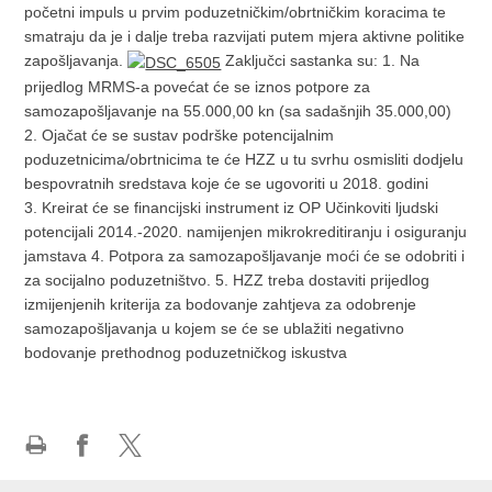
početni impuls u prvim poduzetničkim/obrtničkim koracima te
smatraju da je i dalje treba razvijati putem mjera aktivne politike
zapošljavanja.
Zaključci sastanka su: 1. Na
prijedlog MRMS-a povećat će se iznos potpore za
samozapošljavanje na 55.000,00 kn (sa sadašnjih 35.000,00)
2. Ojačat će se sustav podrške potencijalnim
poduzetnicima/obrtnicima te će HZZ u tu svrhu osmisliti dodjelu
bespovratnih sredstava koje će se ugovoriti u 2018. godini
3. Kreirat će se financijski instrument iz OP Učinkoviti ljudski
potencijali 2014.-2020. namijenjen mikrokreditiranju i osiguranju
jamstava 4. Potpora za samozapošljavanje moći će se odobriti i
za socijalno poduzetništvo. 5. HZZ treba dostaviti prijedlog
izmijenjenih kriterija za bodovanje zahtjeva za odobrenje
samozapošljavanja u kojem se će se ublažiti negativno
bodovanje prethodnog poduzetničkog iskustva
Print
Share
Share