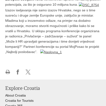
potencijala, za što je osigurano 10 milijuna kuna.
Izazov iseljavanja nije samo izazov Hrvatske, nego se s time
susreću i druge zemlje Europske unije, zaključio je ministar.
Mladima koji u inozemstvo odlaze, na primjer na dodatno
obrazovanje, moramo stvoriti mogućnosti i prilike kako bi se
vratili u Hrvatsku. U sklopu programa konferencije organizirana
je radionica „Privlačenje – zadržavanje – suživot“ te panel
„Može li HR upravljati generacijama i time donijeti vrijednost
kompaniji?“ Partneri konferencije su portal MojPosao te projekt
„Najbolji poslodavac“.
Print
Share
Share
this
on
on
Explore Croatia
page
Facebook
X
About Croatia
Croatia for Tourists
Croatia 365