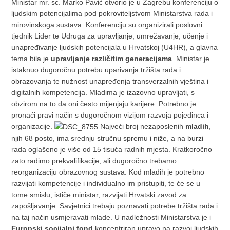
Ministar mr. sc. Marko Pavić otvorio je u Zagrebu konferenciju o
ljudskim potencijalima pod pokroviteljstvom Ministarstva rada i
mirovinskoga sustava. Konferenciju su organizirali poslovni
tjednik Lider te Udruga za upravljanje, umrežavanje, učenje i
unapređivanje ljudskih potencijala u Hrvatskoj (U4HR), a glavna
tema bila je
upravljanje različitim generacijama
.
Ministar je
istaknuo dugoročnu potrebu uparivanja tržišta rada i
obrazovanja te nužnost unapređenja transverzalnih vještina i
digitalnih kompetencija. Mladima je izazovno upravljati, s
obzirom na to da oni često mijenjaju karijere. Potrebno je
pronaći pravi način s dugoročnom vizijom razvoja pojedinca i
organizacije.
Najveći broj nezaposlenih
mladih
,
njih 68 posto, ima srednju stručnu spremu i niže, a na burzi
rada oglašeno je više od 15 tisuća radnih mjesta. Kratkoročno
zato radimo prekvalifikacije, ali dugoročno trebamo
reorganizaciju obrazovnog sustava. Kod mladih je potrebno
razvijati kompetencije i individualno im pristupiti, te će se u
tome smislu, ističe ministar, razvijati Hrvatski zavod za
zapošljavanje. Savjetnici trebaju poznavati potrebe tržišta rada i
na taj način usmjeravati mlade. U nadležnosti Ministarstva je i
Europski socijalni fond
koncentriran upravo na razvoj ljudskih