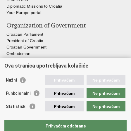
Diplomatic Missions to Croatia
Your Europe portal​
Organization of Government
Croatian Parliament
President of Croatia
Croatian Government
Ombudsman​
Useful links
Ova stranica upotrebljava kolačiće
EPSCO
Nužni
Prihvaćam
Ne prihvaćam
I
LO
HZZ
Funkcionalni
Prihvaćam
Ne prihvaćam
C
PII
REGOS
Statistički
Prihvaćam
Ne prihvaćam
ZOSI
AORT
ESF
Prihvaćam odabrane
Service for Social Partnership