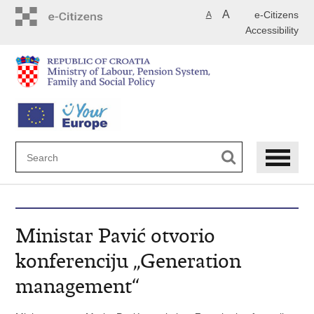
Skip
A
e-Citizens
A
to
Accessibility
main
content
Ministar Pavić otvorio
konferenciju „Generation
management“