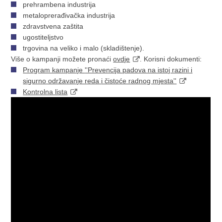
prehrambena industrija
metaloprerađivačka industrija
zdravstvena zaštita
ugostiteljstvo
trgovina na veliko i malo (skladištenje).
Više o kampanji možete pronaći
ovdje
. Korisni dokumenti:
Program kampanje
''Prevencija padova na istoj razini i
sigurno održavanje reda
i čistoće radnog mjesta''
Kontrolna lista