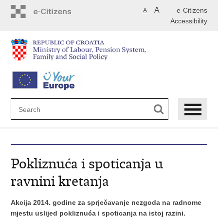
Skip
A
e-Citizens
A
to
Accessibility
main
content
Pokliznuća i spoticanja u
ravnini kretanja
Akcija 2014. godine za sprječavanje nezgoda na radnome
mjestu uslijed pokliznuća i spoticanja na istoj razini.