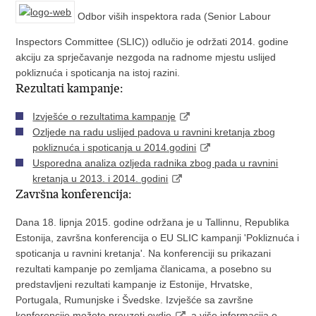
Odbor viših inspektora rada (Senior Labour
Inspectors Committee (SLIC)) odlučio je održati 2014. godine
akciju za sprječavanje nezgoda na radnome mjestu uslijed
pokliznuća i spoticanja na istoj razini.
Rezultati kampanje:
Izvješće o rezultatima kampanje
Ozljede na radu uslijed padova u ravnini kretanja zbog
pokliznuća i spoticanja u 2014.godini
Usporedna analiza ozljeda radnika zbog pada u ravnini
kretanja u 2013. i 2014. godini
Završna konferencija:
Dana 18. lipnja 2015. godine održana je u Tallinnu, Republika
Estonija, završna konferencija o EU SLIC kampanji 'Pokliznuća i
spoticanja u ravnini kretanja'. Na konferenciji su prikazani
rezultati kampanje po zemljama članicama, a posebno su
predstavljeni rezultati kampanje iz Estonije, Hrvatske,
Portugala, Rumunjske i Švedske. Izvješće sa završne
konferencije možete preuzeti
ovdje
, a više informacija o