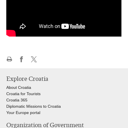
Print
Share
Share
this
on
on
Explore Croatia
page
Facebook
X
About Croatia
Croatia for Tourists
Croatia 365
Diplomatic Missions to Croatia
Your Europe portal​
Organization of Government