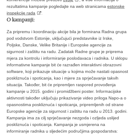
rezultatima kampanje pogledajte na web stranicama
estonske
inspekcije rada
.
O kampanji:
Za pripremu i koordinaciju akcije bila je formirana Radna grupa
pod vodstvom Estonije, uključujući predstavnike iz Irske,
Poljske, Danske, Velike Britanije i Europske agencije za
sigurnost i zaštitu na radu. Zadatak Radne grupe je priprema
mjera za kontrolu i informiranje poslodavaca i radnika. U sklopu
informativne kampanje bit će razrađen interaktivni obrazovni
software, koji prikazuje situacije u kojima može nastati opasnost
poskliznuća i spoticanja, kao i mjere za sprječavanje takvih
situacija. Također, bit će pripremljen raspored provođenja
kampanje u 2015. godini i promidžbeni poster. Informacijske
aktivnosti također uključuju prikazivanje video priloga Napo-a o
opasnostima poskliznuća i spoticanja, pripremljenih od strane
Europske agencije za sigurnost i zaštitu na radu u 2013. godini.
Kampanja ima za cilj sprječavanje nezgoda i ozljeda uslijed
poskliznuća i spoticanja. Kampanja je usmjerena na
informiranje radnika u sljedećim područjima gospodarstva: