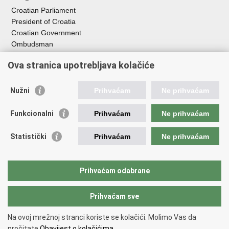
Croatian Parliament
President of Croatia
Croatian Government
Ombudsman​
Ova stranica upotrebljava kolačiće
Useful links
EPSCO
Nužni
Prihvaćam
Ne prihvaćam
I
LO
HZZ
Funkcionalni
Prihvaćam
Ne prihvaćam
C
PII
REGOS
Statistički
Prihvaćam
Ne prihvaćam
ZOSI
AORT
ESF
Prihvaćam odabrane
Service for Social Partnership
Prihvaćam sve
Back to top
Na ovoj mrežnoj stranci koriste se kolačići. Molimo Vas da
Copyright © 2026 Ministry of Labour and Pension System
Terms of use
.
pročitate
Obavijest o kolačićima.