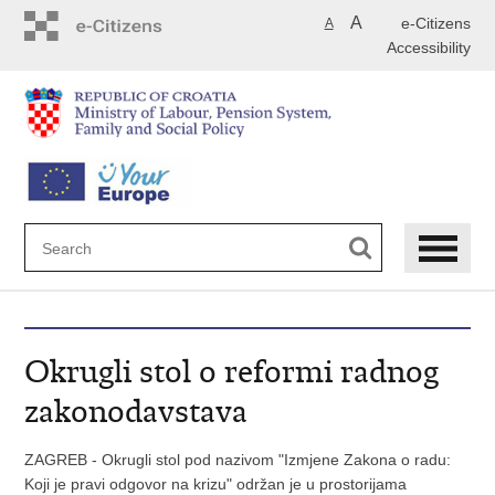
Skip
A
e-Citizens
A
to
Accessibility
main
content
Okrugli stol o reformi radnog
zakonodavstava
ZAGREB - Okrugli stol pod nazivom "Izmjene Zakona o radu:
Koji je pravi odgovor na krizu" održan je u prostorijama