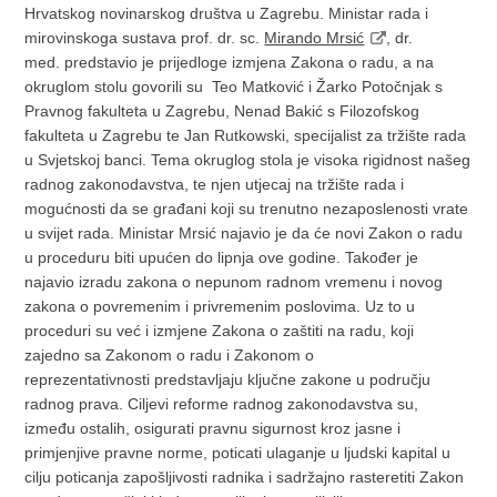
Hrvatskog novinarskog društva u Zagrebu. Ministar rada i
mirovinskoga sustava prof. dr. sc.
Mirando Mrsić
, dr.
med. predstavio je prijedloge izmjena Zakona o radu, a na
okruglom stolu govorili su Teo Matković i Žarko Potočnjak s
Pravnog fakulteta u Zagrebu, Nenad Bakić s Filozofskog
fakulteta u Zagrebu te Jan Rutkowski, specijalist za tržište rada
u Svjetskoj banci. Tema okruglog stola je visoka rigidnost našeg
radnog zakonodavstva, te njen utjecaj na tržište rada i
mogućnosti da se građani koji su trenutno nezaposlenosti vrate
u svijet rada.
Ministar Mrsić najavio je da će novi Zakon o radu
u proceduru biti upućen do lipnja ove godine. Također je
najavio izradu zakona o nepunom radnom vremenu i novog
zakona o povremenim i privremenim poslovima. Uz to u
proceduri su već i izmjene Zakona o zaštiti na radu, koji
zajedno sa Zakonom o radu i Zakonom o
reprezentativnosti predstavljaju ključne zakone u području
radnog prava. Ciljevi reforme radnog zakonodavstva su,
između ostalih, osigurati pravnu sigurnost kroz jasne i
primjenjive pravne norme, poticati ulaganje u ljudski kapital u
cilju poticanja zapošljivosti radnika i sadržajno rasteretiti Zakon