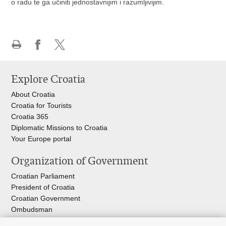
o radu te ga učiniti jednostavnijim i razumljivijim.
Print
Share
Share
this
on
on
Explore Croatia
page
Facebook
X
About Croatia
Croatia for Tourists
Croatia 365
Diplomatic Missions to Croatia
Your Europe portal​
Organization of Government
Croatian Parliament
President of Croatia
Croatian Government
Ombudsman​