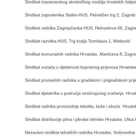
Sindikat manevarskog skretničkog osoblja hrvatskih želje
Sindikat zaposlenika Staklo-HUS, Petretičev trg 2, Zagreb
Sindikat radnika Zagrepčanka-HUS, Heinzelova 66, Zagr
Sindikat razvitka-HUS, Trg kralja Tomislava 1, Metković
Sindikat komunalnih radnika Hrvatske, Martićeva 8, Zagr
Sindikat vozača u djelatnosti kopnenog prijevoza Hrvatske,
Sindikat prometnih radnika u gradskom i prigradskom prij
Sindikat djelatnika s područja ionizirajućeg zračenja Hrv
Sindikat radnika proizvodnje tekstila, kože i obuće Hrvats
Sindikat distribucije plina i plinske tehnike Hrvatske, Ulic
Nezavisni sindikat tekstilnih radnika Hrvatske, Vodovodna