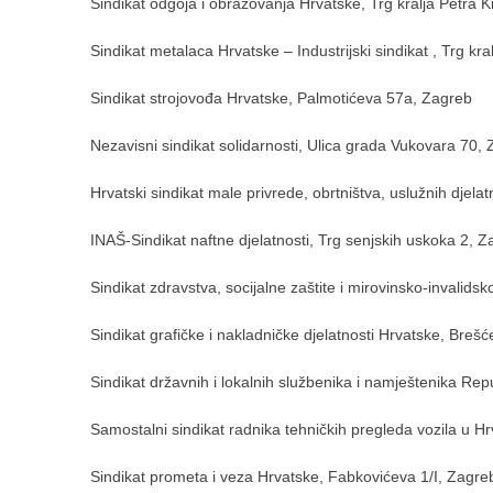
Sindikat odgoja i obrazovanja Hrvatske, Trg kralja Petra K
Sindikat metalaca Hrvatske – Industrijski sindikat , Trg kra
Sindikat strojovođa Hrvatske, Palmotićeva 57a, Zagreb
Nezavisni sindikat solidarnosti, Ulica grada Vukovara 70,
Hrvatski sindikat male privrede, obrtništva, uslužnih djelat
INAŠ-Sindikat naftne djelatnosti, Trg senjskih uskoka 2, 
Sindikat zdravstva, socijalne zaštite i mirovinsko-invalids
Sindikat grafičke i nakladničke djelatnosti Hrvatske, Bre
Sindikat državnih i lokalnih službenika i namještenika Rep
Samostalni sindikat radnika tehničkih pregleda vozila u H
Sindikat prometa i veza Hrvatske, Fabkovićeva 1/I, Zagre