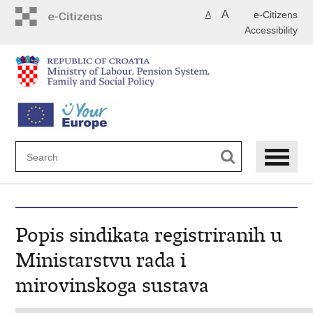
Skip
A
e-Citizens
A
to
Accessibility
main
content
Popis sindikata registriranih u
Ministarstvu rada i
mirovinskoga sustava