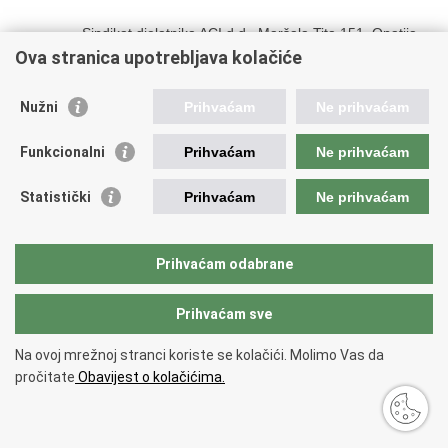
Sindikat djelatnika ACI d.d., Maršala Tita 151, Opatija
Ova stranica upotrebljava kolačiće
Sindikat radnika zaposlenih u Jysk d.o.o., Ulica Damira 
Nužni
Prihvaćam
Ne prihvaćam
Sindikat radnika Hrvatske, Srijemska 108, Osijek
Funkcionalni
Prihvaćam
Ne prihvaćam
Sindikat vozača i prometnih radnika Autotrolej - Rijeka, Ško
Statistički
Prihvaćam
Ne prihvaćam
Sindikat Nova Solidarnost, I. Mažuranića 3, Sisak
Sindikat uposlenih u zdravstvu Hrvatske, Plemićeva 67/II
Prihvaćam odabrane
Sindikat policijskih službenika, Avenija Gojka Šuška 1, Za
Prihvaćam sve
Sindikat realnog sektora Hrvatske, Dobriše Cesarića 67, 
Na ovoj mrežnoj stranci koriste se kolačići. Molimo Vas da
pročitate
Obavijest o kolačićima.
Samostalni vojni sindikat, Vinogradska 8, Osijek
Sindikat radnika Split parking, Gundulićeva 29, Split