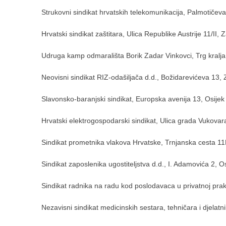
Strukovni sindikat hrvatskih telekomunikacija, Palmotičev
Hrvatski sindikat zaštitara, Ulica Republike Austrije 11/II,
Udruga kamp odmarališta Borik Zadar Vinkovci, Trg kralja
Neovisni sindikat RIZ-odašiljača d.d., Božidarevićeva 13,
Slavonsko-baranjski sindikat, Europska avenija 13, Osijek
Hrvatski elektrogospodarski sindikat, Ulica grada Vukova
Sindikat prometnika vlakova Hrvatske, Trnjanska cesta 1
Sindikat zaposlenika ugostiteljstva d.d., I. Adamovića 2, O
Sindikat radnika na radu kod poslodavaca u privatnoj pra
Nezavisni sindikat medicinskih sestara, tehničara i djelat