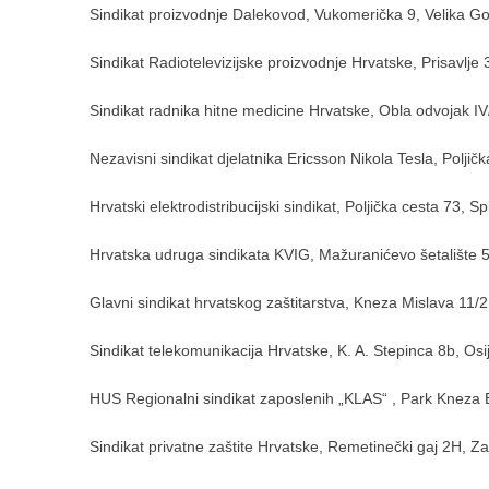
Sindikat proizvodnje Dalekovod, Vukomerička 9, Velika Go
Sindikat Radiotelevizijske proizvodnje Hrvatske, Prisavlje
Sindikat radnika hitne medicine Hrvatske, Obla odvojak I
Nezavisni sindikat djelatnika Ericsson Nikola Tesla, Poljičk
Hrvatski elektrodistribucijski sindikat, Poljička cesta 73, Spl
Hrvatska udruga sindikata KVIG, Mažuranićevo šetalište 53
Glavni sindikat hrvatskog zaštitarstva, Kneza Mislava 11/
Sindikat telekomunikacija Hrvatske, K. A. Stepinca 8b, Osi
HUS Regionalni sindikat zaposlenih „KLAS“ , Park Kneza B
Sindikat privatne zaštite Hrvatske, Remetinečki gaj 2H, Z