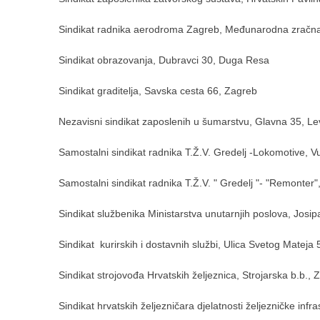
Sindikat radnika aerodroma Zagreb, Međunarodna zračna l
Sindikat obrazovanja, Dubravci 30, Duga Resa
Sindikat graditelja, Savska cesta 66, Zagreb
Nezavisni sindikat zaposlenih u šumarstvu, Glavna 35, L
Samostalni sindikat radnika T.Ž.V. Gredelj -Lokomotive, 
Samostalni sindikat radnika T.Ž.V. " Gredelj "- "Remonter
Sindikat službenika Ministarstva unutarnjih poslova, Josi
Sindikat kurirskih i dostavnih službi, Ulica Svetog Mateja
Sindikat strojovođa Hrvatskih željeznica, Strojarska b.b.,
Sindikat hrvatskih željezničara djelatnosti željezničke inf