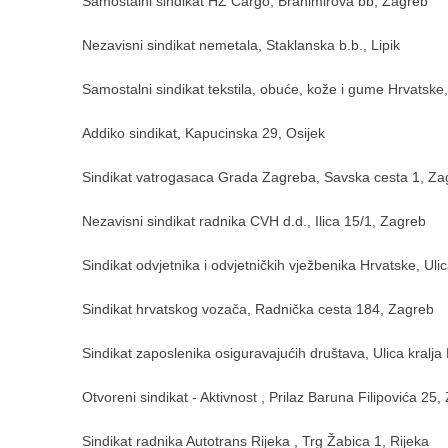
Samostalni sindikat HŽ Cargo, Branimirova bb, Zagreb
Nezavisni sindikat nemetala, Staklanska b.b., Lipik
Samostalni sindikat tekstila, obuće, kože i gume Hrvatske, 
Addiko sindikat, Kapucinska 29, Osijek
Sindikat vatrogasaca Grada Zagreba, Savska cesta 1, Za
Nezavisni sindikat radnika CVH d.d., Ilica 15/1, Zagreb
Sindikat odvjetnika i odvjetničkih vježbenika Hrvatske, Uli
Sindikat hrvatskog vozača, Radnička cesta 184, Zagreb
Sindikat zaposlenika osiguravajućih društava, Ulica kralja
Otvoreni sindikat - Aktivnost , Prilaz Baruna Filipovića 25
Sindikat radnika Autotrans Rijeka , Trg Žabica 1, Rijeka