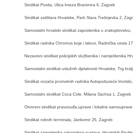
Sindikat Posita, Ulica kneza Branimira 6, Zagreb
Sindikat zaštitara Hrvatske, Park Stara Trešnjevka 2, Zag
Samostalni hrvatski sindikat zaposlenika u zrakoplovstvu
Sindikat radnika Chromos boje i lakovi, Radnička cesta 1
Nezavisni sindikat policijskih službenika i namještenika Hr
Samostalni sindikat uslužnih djelatnosti Hrvatske, Trg kral
Sindikat vozača prometnih radnika Autopoduzeće Imotski,
Samostalni sindikat Coca Cole, Milana Sachsa 1, Zagreb
Otvoreni sindikat pravosuđa,uprave i lokalne samouprave
Sindikat robnih terminala, Jankomir 25, Zagreb
Sindikat zaposlenika zatvorskog sustava, Hrvatskih Pavli