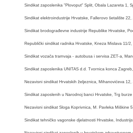
Sindikat zaposlenika "Plovoput" Split, Obala Lazareta 1, Sp
Sindikat elektroindustrije Hrvatske, Fallerovo šetalište 22
Sindikat brodograđevne industrije Republike Hrvatske, Po
Republički sindikat radnika Hrvatske, Kneza Mislava 11/2
Sindikat vozača tramvaja - autobusa i servisa ZET-a, Ma
Sindikat zaposlenika UNITAS d.d. Tvornica konca Zagreb,
Nezavisni sindikat Hrvatskih željeznica, Mihanovićeva 12
Sindikat zaposlenih u Narodnoj banci Hrvatske, Trg burze
Nezavisni sindikat Sloga Koprivnica, M. Pavleka Miškine 5
Sindikat tehničko vagonske djelatnosti Hrvatske, Industrij
Nezavisni sindikat zaposlenih u hrvatskom zdravstvenom 