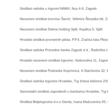
Sindikat radnika u trgovini NAMA, Ilica 4-6, Zagreb
Nezavisni sindikat tvornice Šavrić, Velimira Škorpika bb, 
Nezavisni sindikat Dalma holding Split, Kopilica 5, Split
Hrvatski sindikat prometnih pilota, P.P.4, Zračna luka Ple
Sindikat radnika Privredne banke Zagreb d.d., Radnička 
Hrvatski nezavisni sindikat trgovine, Vodovodna 11, Zagr
Nezavisni sindikat Podravke Koprivnica, A.Starčevića 32, 
Sindikat radnika trgovine Hrvatske, Trg žrtava fašizma 2/II
Samostalni sindikat zaposlenih u bankama Hrvatske, Trg kr
Sindikat Beljetrgovina d.o.o Darda, Ivana Mažuranića 93, 