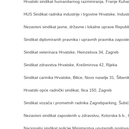
Hrvatski sindikat humanitarnog razminiranja, Franje Kuha
HUS Sindikat radnika industrije i trgovine Hrvatske, Indus
Nezavisni sindikat javne, državne i lokalne uprave Republ
Sindikat diplomiranih pravnika i upravnih pravnika zapos
Sindikat veterinara Hrvatske, Heinzelova 34, Zagreb
Sindikat zdravstva Hrvatske, Krešimirova 42, Rijeka
Sindikat carinika Hrvatske, Bilice, Novo naselje 31, Šibeni
Hrvatski opće radnički sindikat, Ilica 150, Zagreb
Sindikat vozača i prometnih radnika Zagrebparking, Šubić
Nezavisni sindikat zaposlenih u zdravstvu, Kotorska b.b., 
Nacionalni sindikat policije Ministarstva unutarnjih poslo