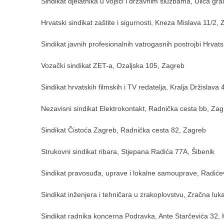
Sindikat djelatnika u vojsci i državnim službama, Ulica g
Hrvatski sindikat zaštite i sigurnosti, Kneza Mislava 11/2,
Sindikat javnih profesionalnih vatrogasnih postrojbi Hrva
Vozački sindikat ZET-a, Ozaljska 105, Zagreb
Sindikat hrvatskih filmskih i TV redatelja, Kralja Držislava
Nezavisni sindikat Elektrokontakt, Radnička cesta bb, Za
Sindikat Čistoća Zagreb, Radnička cesta 82, Zagreb
Strukovni sindikat ribara, Stjepana Radića 77A, Šibenik
Sindikat pravosuđa, uprave i lokalne samouprave, Radić
Sindikat inženjera i tehničara u zrakoplovstvu, Zračna l
Sindikat radnika koncerna Podravka, Ante Starčevića 32, 