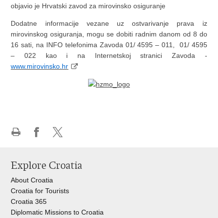
objavio je Hrvatski zavod za mirovinsko osiguranje
Dodatne informacije vezane uz ostvarivanje prava iz
mirovinskog osiguranja, mogu se dobiti radnim danom od 8 do
16 sati, na INFO telefonima Zavoda 01/ 4595 – 011, 01/ 4595
– 022 kao i na Internetskoj stranici Zavoda -
www.mirovinsko.hr
Print
Share
Share
this
on
on
Explore Croatia
page
Facebook
X
About Croatia
Croatia for Tourists
Croatia 365
Diplomatic Missions to Croatia