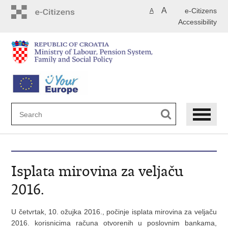
Skip
A
e-Citizens
A
to
Accessibility
main
content
Isplata mirovina za veljaču
2016.
U četvrtak, 10. ožujka 2016., počinje isplata mirovina za veljaču
2016. korisnicima računa otvorenih u poslovnim bankama,