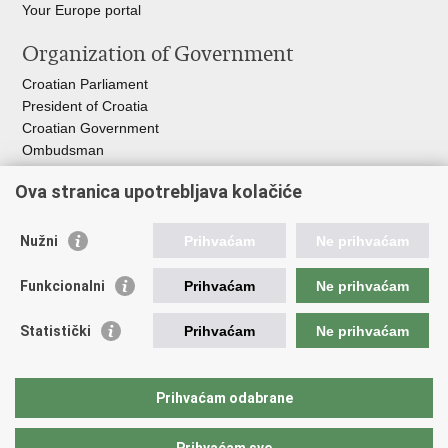
Your Europe portal​
Organization of Government
Croatian Parliament
President of Croatia
Croatian Government
Ombudsman​
Ova stranica upotrebljava kolačiće
Useful links
EPSCO
Nužni
Prihvaćam
Ne prihvaćam
I
LO
HZZ
Funkcionalni
Prihvaćam
Ne prihvaćam
C
PII
REGOS
Statistički
Prihvaćam
Ne prihvaćam
ZOSI
AORT
ESF
Prihvaćam odabrane
Service for Social Partnership