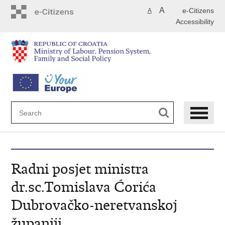
Skip
A
e-Citizens
A
to
Accessibility
main
content
Radni posjet ministra
dr.sc.Tomislava Ćorića
Dubrovačko-neretvanskoj
županiji