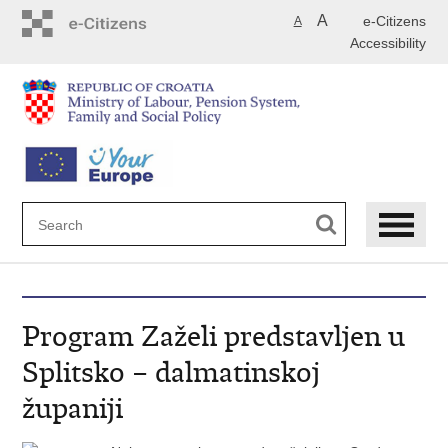
Skip
A
e-Citizens
A
to
Accessibility
main
content
Program Zaželi predstavljen u
Splitsko – dalmatinskoj
županiji