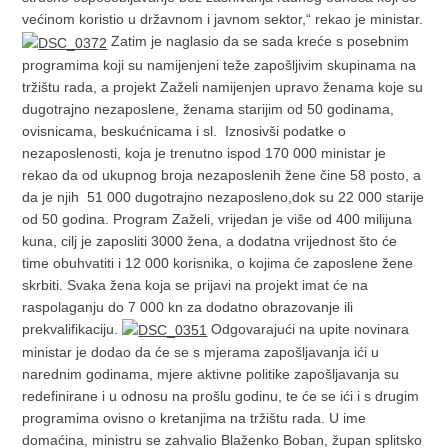
većinom koristio u državnom i javnom sektor,“ rekao je ministar.
Zatim je naglasio da se sada kreće s posebnim
programima koji su namijenjeni teže zapošljivim skupinama na
tržištu rada, a projekt Zaželi namijenjen upravo ženama koje su
dugotrajno nezaposlene, ženama starijim od 50 godinama,
ovisnicama, beskućnicama i sl. Iznosivši podatke o
nezaposlenosti, koja je trenutno ispod 170 000 ministar je
rekao da od ukupnog broja nezaposlenih žene čine 58 posto, a
da je njih 51 000 dugotrajno nezaposleno,dok su 22 000 starije
od 50 godina. Program Zaželi, vrijedan je više od 400 milijuna
kuna, cilj je zaposliti 3000 žena, a dodatna vrijednost što će
time obuhvatiti i 12 000 korisnika, o kojima će zaposlene žene
skrbiti. Svaka žena koja se prijavi na projekt imat će na
raspolaganju do 7 000 kn za dodatno obrazovanje ili
prekvalifikaciju.
Odgovarajući na upite novinara
ministar je dodao da će se s mjerama zapošljavanja ići u
narednim godinama, mjere aktivne politike zapošljavanja su
redefinirane i u odnosu na prošlu godinu, te će se ići i s drugim
programima ovisno o kretanjima na tržištu rada. U ime
domaćina, ministru se zahvalio Blaženko Boban, župan splitsko