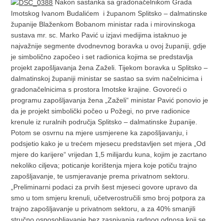
Nakon sastanka sa gradonačelnikom Grada
Imotskog Ivanom Budalićem i županom Splitsko – dalmatinske
županije Blaženkom Bobanom ministar rada i mirovinskoga
sustava mr. sc. Marko Pavić u izjavi medijima istaknuo je
najvažnije segmente dvodnevnog boravka u ovoj županiji, gdje
je simbolično započeo i set radionica kojima se predstavlja
projekt zapošljavanja žena Zaželi.
Tijekom boravka u Splitsko –
dalmatinskoj županiji ministar se sastao sa svim načelnicima i
gradonačelnicima s prostora Imotske krajine. Govoreći o
programu zapošljavanja žena „Zaželi“ ministar Pavić ponovio je
da je projekt simbolički počeo u Požegi, no prve radionice
krenule iz ruralnih područja Splitsko – dalmatinske županije.
Potom se osvrnu na mjere usmjerene ka zapošljavanju, i
podsjetio kako je u trećem mjesecu predstavljen set mjera „Od
mjere do karijere“ vrijedan 1,5 milijardu kuna, kojim je zacrtano
nekoliko ciljeva; poticanje korištenja mjera koje potiču trajno
zapošljavanje, te usmjeravanje prema privatnom sektoru.
„Preliminarni podaci za prvih šest mjeseci govore upravo da
smo u tom smjeru krenuli, učetverostručili smo broj potpora za
trajno zapošljavanje u privatnom sektoru, a za 40% smanjili
stručno osposobljavanje bez zasnivanja radnog odnosa koji se