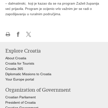
– dalmatinski, koji je kazao da se na program Zaželi županija
već prijavila. Program je ocijenio vrlo važnim jer se radi o
zapošljavanju u ruralnim područjima.
Print
Share
Share
this
on
on
Explore Croatia
page
Facebook
X
About Croatia
Croatia for Tourists
Croatia 365
Diplomatic Missions to Croatia
Your Europe portal​
Organization of Government
Croatian Parliament
President of Croatia
Croatian Government