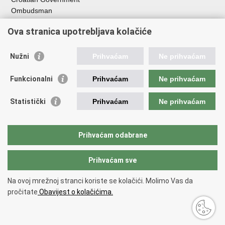
Ombudsman​
Useful links
Ova stranica upotrebljava kolačiće
EPSCO
Nužni
Prihvaćam
Ne prihvaćam
I
LO
HZZ
Funkcionalni
Prihvaćam
Ne prihvaćam
C
PII
REGOS
Statistički
Prihvaćam
Ne prihvaćam
ZOSI
AORT
ESF
Prihvaćam odabrane
Service for Social Partnership
Prihvaćam sve
Back to top
Na ovoj mrežnoj stranci koriste se kolačići. Molimo Vas da
Copyright © 2026 Ministry of Labour and Pension System
Terms of use
.
pročitate
Obavijest o kolačićima.
Izjava o pristupačnosti