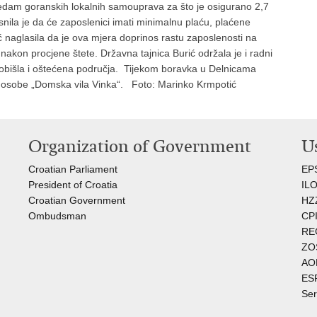
edam goranskih lokalnih samouprava za što je osigurano 2,7
snila je da će zaposlenici imati minimalnu plaću, plaćene
ić naglasila da je ova mjera doprinos rastu zaposlenosti na
nakon procjene štete. Državna tajnica Burić održala je i radni
obišla i oštećena područja.
Tijekom boravka u Delnicama
oćne osobe „Domska vila Vinka“. Foto: Marinko Krmpotić
Organization of Government
Us
Croatian Parliament
EP
President of Croatia
I
L
Croatian Government
HZ
Ombudsman​
C
PI
RE
ZO
AO
ES
Ser