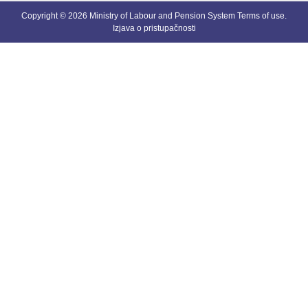
Copyright © 2026 Ministry of Labour and Pension System
Terms of use
.
Izjava o pristupačnosti