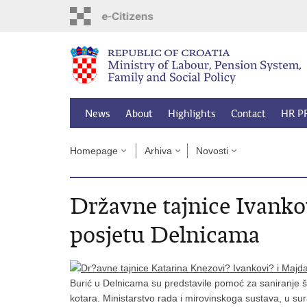
Skip
to
main
content
News
About
Highlights
Contact
HR P
Homepage
Arhiva
Novosti
Državne tajnice Ivanko
posjetu Delnicama
Burić u Delnicama su predstavile pomoć za saniranj
kotara.
Ministarstvo rada i mirovinskoga sustava, u su