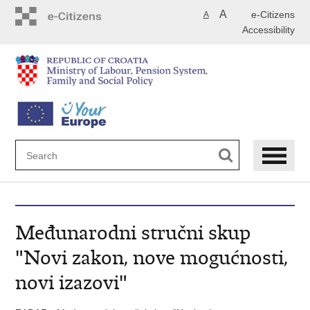
Skip
A
e-Citizens
A
to
Accessibility
main
content
Međunarodni stručni skup
"Novi zakon, nove mogućnosti,
novi izazovi"