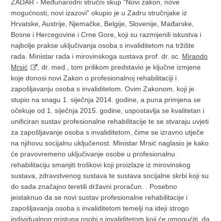
ZADAR - Međunarodni stručni skup "Novi zakon, nove
mogućnosti, novi izazovi" okupio je u Zadru stručnjake iz
Hrvatske, Austrije, Njemačke, Belgije, Slovenije, Mađarske,
Bosne i Hercegovine i Crne Gore, koji su razmijenili iskustva i
najbolje prakse uključivanja osoba s invaliditetom na tržište
rada. Ministar rada i mirovinskoga sustava prof. dr. sc.
Mirando
Mrsić
, dr. med., tom prilikom predstavio je ključne izmjene
koje donosi novi Zakon o profesionalnoj rehabilitaciji i
zapošljavanju osoba s invaliditetom. Ovim Zakonom, koji je
stupio na snagu 1. siječnja 2014. godine, a puna primjena se
očekuje od 1. siječnja 2015. godine, uspostavlja se kvalitetan i
unificiran sustav profesionalne rehabilitacije te se stvaraju uvjeti
za zapošljavanje osoba s invaliditetom, čime se izravno utječe
na njihovu socijalnu uključenost.
Ministar Mrsić naglasio je kako
će pravovremeno uključivanje osobe u profesionalnu
rehabilitaciju smanjiti troškovi koji proizlaze iz mirovinskog
sustava, zdravstvenog sustava te sustava socijalne skrbi koji su
do sada značajno teretili državni proračun. . Posebno
jeistaknuo da se novi sustav profesionalne rehabilitacije i
zapošljavanja osoba s invaliditetom temelji na ideji strogo
individualnog pristupa osobi s invaliditetom koji će omogućiti, da