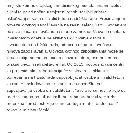
umjesto kompezacijskog i medicinskog modela, imamo cjeloviti,
ciljani te pojedinačno usmjereni rehabilitacijski pristup
uključivanja osoba s invaliditetom na tržište rada. Proširivanjem
obveze kvotnog zapošljavanja na realni sektor, kao i uvođenjem
obveze plaćanja novčane naknade za nezapošljavanje osoba s
invaliditetom očekuje se aktivno uključivanje osoba s
invaliditetom na tržište rada, odnosno ukupno povećanje
njihova zapošljavanja. Obveza kvotnog zapošljavanja može se
ispuniti stipendiranjem osoba s invaliditetom, primanjem na
praksu tijekom rehabilitacije i sl. Od 2015. novoosnovani centri
za profesionalnu rehabilitaciju će sustavno i u skladu s
potrebama na tržištu rada osposobljavati osobe s invaliditetom
za rad te poslodavcima pružati stručnu podršku pri
zapošljavanju osoba s invaliditetom. "Sve ovo su novine koje su
pred svima nama, ali od kojih ne treba strahovati već treba
prepoznati prednosti koje ćemo od toga imati u budućnosti",
rekao je ministar Mrsić.