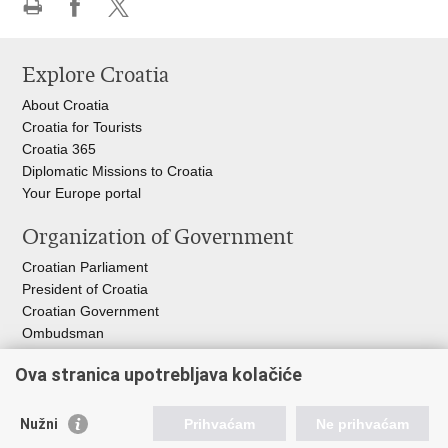
Print
Share
Share
this
on
on
Explore Croatia
page
Facebook
X
About Croatia
Croatia for Tourists
Croatia 365
Diplomatic Missions to Croatia
Your Europe portal​
Organization of Government
Croatian Parliament
President of Croatia
Croatian Government
Ombudsman​
Ova stranica upotrebljava kolačiće
Useful links
EPSCO
Nužni
Prihvaćam
Ne prihvaćam
I
LO