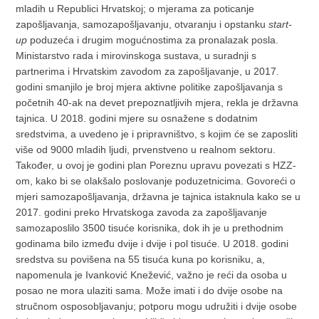
mladih u Republici Hrvatskoj; o mjerama za poticanje
zapošljavanja, samozapošljavanju, otvaranju i opstanku
start-
up
poduzeća i drugim mogućnostima za pronalazak posla.
Ministarstvo rada i mirovinskoga sustava, u suradnji s
partnerima i Hrvatskim zavodom za zapošljavanje, u 2017.
godini smanjilo je broj mjera aktivne politike zapošljavanja s
početnih 40-ak na devet prepoznatljivih mjera, rekla je državna
tajnica. U 2018. godini mjere su osnažene s dodatnim
sredstvima, a uvedeno je i pripravništvo, s kojim će se zaposliti
više od 9000 mladih ljudi, prvenstveno u realnom sektoru.
Također, u ovoj je godini plan Poreznu upravu povezati s HZZ-
om, kako bi se olakšalo poslovanje poduzetnicima. Govoreći o
mjeri samozapošljavanja, državna je tajnica istaknula kako se u
2017. godini preko Hrvatskoga zavoda za zapošljavanje
samozaposlilo 3500 tisuće korisnika, dok ih je u prethodnim
godinama bilo između dvije i dvije i pol tisuće. U 2018. godini
sredstva su povišena na 55 tisuća kuna po korisniku, a,
napomenula je Ivanković Knežević, važno je reći da osoba u
posao ne mora ulaziti sama. Može imati i do dvije osobe na
stručnom osposobljavanju; potporu mogu udružiti i dvije osobe