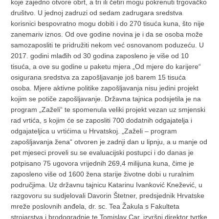
koje zajedno otvore obrt, a tri ili četiri mogu pokrenuti trgovačko
društvo. U jednoj zadruzi od sedam zadrugara sredstva
korisnici bespovratno mogu dobiti i do 270 tisuća kuna, što nije
zanemariv iznos. Od ove godine novina je i da se osoba može
samozaposliti te pridružiti nekom već osnovanom poduzeću. U
2017. godini mlađih od 30 godina zaposleno je više od 10
tisuća, a ove su godine u paketu mjera „Od mjere do karijere“
osigurana sredstva za zapošljavanje još barem 15 tisuća
osoba. Mjere aktivne politike zapošljavanja nisu jedini projekt
kojim se potiče zapošljavanje. Državna tajnica podsjetila je na
program „Zaželi“ te spomenula veliki projekt vezan uz smjenski
rad vrtića, s kojim će se zaposliti 700 dodatnih odgajatelja i
odgajateljica u vrtićima u Hrvatskoj. „Zaželi – program
zapošljavanja žena“ otvoren je zadnji dan u lipnju, a u manje od
pet mjeseci proveli su se evaluacijski postupci i do danas je
potpisano 75 ugovora vrijednih 269,4 milijuna kuna, čime je
zaposleno više od 1600 žena starije životne dobi u ruralnim
područjima. Uz državnu tajnicu Katarinu Ivanković Knežević, u
razgovoru su sudjelovali Davorin Štetner, predsjednik Hrvatske
mreže poslovnih anđela, dr. sc. Tea Žakula s Fakulteta
strojarstva i brodogradnje te Tomislav Car, izvršni direktor tvrtke