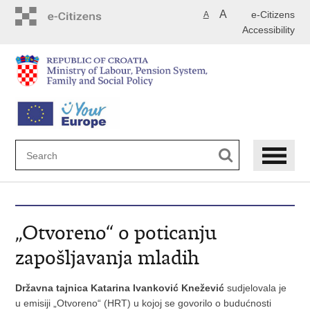
Skip
A
e-Citizens
A
to
Accessibility
main
content
„Otvoreno“ o poticanju
zapošljavanja mladih
Državna tajnica Katarina Ivanković Knežević
sudjelovala je
u emisiji „Otvoreno“ (HRT) u kojoj se govorilo o budućnosti