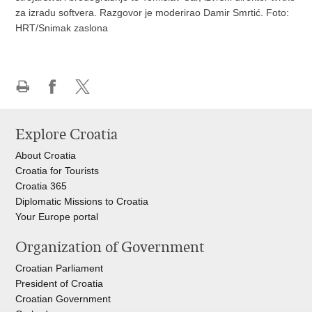
za izradu softvera. Razgovor je moderirao Damir Smrtić. Foto:
HRT/Snimak zaslona
Print
Share
Share
this
on
on
Explore Croatia
page
Facebook
X
About Croatia
Croatia for Tourists
Croatia 365
Diplomatic Missions to Croatia
Your Europe portal​
Organization of Government
Croatian Parliament
President of Croatia
Croatian Government