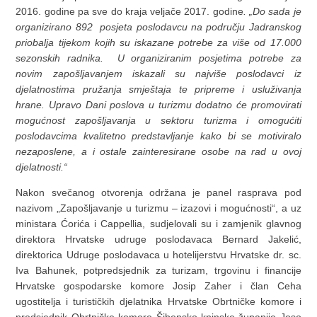
2016. godine pa sve do kraja veljače 2017. godine
. „Do sada je
organizirano 892 posjeta poslodavcu na području Jadranskog
priobalja tijekom kojih su iskazane potrebe za više od 17.000
sezonskih radnika. U organiziranim posjetima potrebe za
novim zapošljavanjem iskazali su najviše poslodavci iz
djelatnostima pružanja smještaja te pripreme i usluživanja
hrane. Upravo Dani poslova u turizmu dodatno će promovirati
mogućnost zapošljavanja u sektoru turizma i omogućiti
poslodavcima kvalitetno predstavljanje kako bi se motiviralo
nezaposlene, a i ostale zainteresirane osobe na rad u ovoj
djelatnosti.“
Nakon svečanog otvorenja održana je panel rasprava pod
nazivom „Zapošljavanje u turizmu – izazovi i mogućnosti“, a uz
ministara Ćorića i Cappellia, sudjelovali su i zamjenik glavnog
direktora Hrvatske udruge poslodavaca Bernard Jakelić,
direktorica Udruge poslodavaca u hotelijerstvu Hrvatske dr. sc.
Iva Bahunek, potpredsjednik za turizam, trgovinu i financije
Hrvatske gospodarske komore Josip Zaher i član Ceha
ugostitelja i turističkih djelatnika Hrvatske Obrtničke komore i
predsjednik Obrtničke komore Šibensko kninske županije Joso