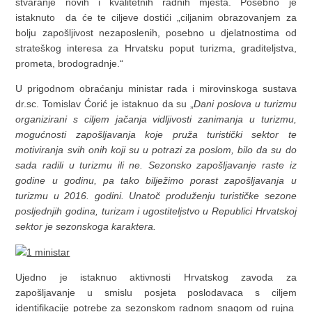
stvaranje novih i kvalitetnih radnih mjesta. Posebno je
istaknuto da će te ciljeve dostići „ciljanim obrazovanjem za
bolju zapošljivost nezaposlenih, posebno u djelatnostima od
strateškog interesa za Hrvatsku poput turizma, graditeljstva,
prometa, brodogradnje.“
U prigodnom obraćanju ministar rada i mirovinskoga sustava
dr.sc. Tomislav Ćorić je istaknuo da su „
Dani poslova u turizmu
organizirani s ciljem jačanja vidljivosti zanimanja u turizmu,
mogućnosti zapošljavanja koje pruža turistički sektor te
motiviranja svih onih koji su u potrazi za poslom, bilo da su do
sada radili u turizmu ili ne. Sezonsko zapošljavanje raste iz
godine u godinu, pa tako bilježimo porast zapošljavanja u
turizmu u 2016. godini. Unatoč produženju turističke sezone
posljednjih godina, turizam i ugostiteljstvo u Republici Hrvatskoj
sektor je sezonskoga karaktera.
Ujedno je istaknuo aktivnosti Hrvatskog zavoda za
zapošljavanje u smislu posjeta poslodavaca s ciljem
identifikacije potrebe za sezonskom radnom snagom od rujna