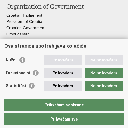
Organization of Government
Croatian Parliament
President of Croatia
Croatian Government
Ombudsman​
Ova stranica upotrebljava kolačiće
Useful links
EPSCO
Nužni
Prihvaćam
Ne prihvaćam
I
LO
HZZ
Funkcionalni
Prihvaćam
Ne prihvaćam
C
PII
REGOS
Statistički
Prihvaćam
Ne prihvaćam
ZOSI
AORT
ESF
Prihvaćam odabrane
Service for Social Partnership
Prihvaćam sve
Back to top