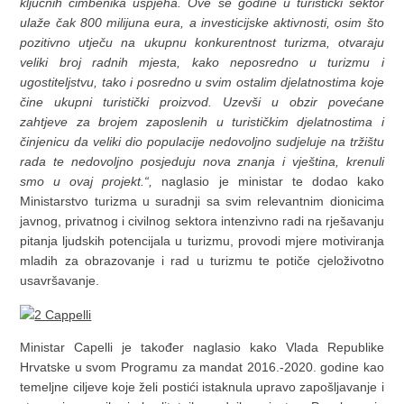
ključnih čimbenika uspjeha. Ove se godine u turistički sektor
ulaže čak 800 milijuna eura, a investicijske aktivnosti, osim što
pozitivno utječu na ukupnu konkurentnost turizma, otvaraju
veliki broj radnih mjesta, kako neposredno u turizmu i
ugostiteljstvu, tako i posredno u svim ostalim djelatnostima koje
čine ukupni turistički proizvod. Uzevši u obzir povećane
zahtjeve za brojem zaposlenih u turističkim djelatnostima i
činjenicu da veliki dio populacije nedovoljno sudjeluje na tržištu
rada te nedovoljno posjeduju nova znanja i vještina, krenuli
smo u ovaj projekt.“,
naglasio je ministar te dodao kako
Ministarstvo turizma u suradnji sa svim relevantnim dionicima
javnog, privatnog i civilnog sektora intenzivno radi na rješavanju
pitanja ljudskih potencijala u turizmu, provodi mjere motiviranja
mladih za obrazovanje i rad u turizmu te potiče cjeloživotno
usavršavanje.
Ministar Capelli je također naglasio kako Vlada Republike
Hrvatske u svom Programu za mandat 2016.-2020. godine kao
temeljne ciljeve koje želi postići istaknula upravo zapošljavanje i