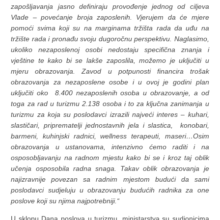
zapošljavanja jasno definiraju provođenje jednog od ciljeva
Vlade – povećanje broja zaposlenih. Vjerujem da će mjere
pomoći svima koji su na marginama tržišta rada da uđu na
tržište rada i pronađu svoju dugoročnu perspektivu. Naglasimo,
ukoliko nezaposlenoj osobi nedostaju specifična znanja i
vještine te kako bi se lakše zaposlila, možemo je uključiti u
mjeru obrazovanja. Zavod u potpunosti financira trošak
obrazovanja za nezaposlene osobe i u ovoj je godini plan
uključiti oko 8.400 nezaposlenih osoba u obrazovanje, a od
toga za rad u turizmu 2.138 osoba i to za ključna zanimanja u
turizmu za koja su poslodavci izrazili najveći interes – kuhari,
slastičari, priprematelji jednostavnih jela i slastica, konobari,
barmeni, kuhinjski radnici, wellness terapeuti, maseri…Osim
obrazovanja u ustanovama, intenzivno ćemo raditi i na
osposobljavanju na radnom mjestu kako bi se i kroz taj oblik
učenja osposobila radna snaga. Takav oblik obrazovanja je
najizravnije povezan sa radnim mjestom budući da sami
poslodavci sudjeluju u obrazovanju budućih radnika za one
poslove koji su njima najpotrebniji.“
U sklopu Dana poslova u turizmu, ministarstva su sudionicima