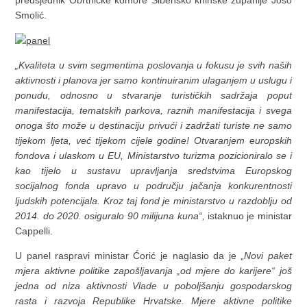
Smolić.
„Kvaliteta u svim segmentima poslovanja u fokusu je svih naših
aktivnosti i planova jer samo kontinuiranim ulaganjem u uslugu i
ponudu, odnosno u stvaranje turističkih sadržaja poput
manifestacija, tematskih parkova, raznih manifestacija i svega
onoga što može u destinaciju privući i zadržati turiste ne samo
tijekom ljeta, već tijekom cijele godine! Otvaranjem europskih
fondova i ulaskom u EU, Ministarstvo turizma pozicioniralo se i
kao tijelo u sustavu upravljanja sredstvima Europskog
socijalnog fonda upravo u području jačanja konkurentnosti
ljudskih potencijala. Kroz taj fond je ministarstvo u razdoblju od
2014. do 2020. osiguralo 90 milijuna kuna“,
istaknuo je ministar
Cappelli.
U panel raspravi ministar Ćorić je naglasio da je „
Novi paket
mjera aktivne politike zapošljavanja „od mjere do karijere“ još
jedna od niza aktivnosti Vlade u poboljšanju gospodarskog
rasta i razvoja Republike Hrvatske. Mjere aktivne politike