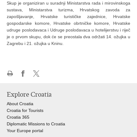
Skup je organiziran u suradnji Ministarstva rada i mirovinskoga
sustava, Ministarstva turizma, Hrvatskog zavoda za
zapošljavanje, Hrvatske turističke zajednice, Hrvatske
gospodarske komore, Hrvatske obrtničke komore, Hrvatske
udruge poslodavaca i Udruge poslodavaca u hotelijerstvu i riječ
je o prvom skupu, dok će se preostala dva održati 14. ožujka u
Zagrebu i 21. ožujka u Kninu.
Print
Share
Share
this
on
on
Explore Croatia
page
Facebook
X
About Croatia
Croatia for Tourists
Croatia 365
Diplomatic Missions to Croatia
Your Europe portal​