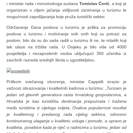
i ministar rada i mirovinskoga sustava
Tomislav Ćorić
, a koji je
organiziran s ciljem jačanja vidljivosti zanimanja u turizmu te
mogućnosti zapošljavanja koje pruža turistički sektor.
Održavanje Dana poslova u turizmu je prilika za promociju
poslova u turizmu i motiviranje svih onih koji su potrazi za
poslom, bilo da su do sada radili u turizmu ili ne, te mladih koji
tek ulaze na tržište rada. U Osijeku je bilo više od 4000
posjetitelja i nezaposlenih osoba uključujući 350 učenika iz
završnih razreda srednjih škola u ugostiteljstvu.
Prilikom svečanog otvorenja, ministar Cappelli izrazio je
važnost obrazovanja i kvalitetnih kadrova u turizmu: „
Turizam je
jedan od glavnih generatora rasta hrvatskog gospodarstva, a
Hrvatska je kao turistička destinacija prepoznata i tražena
među turistima iz cijeloga svijeta. Ovakva popularnost rezultat
je kvalitetnog i predanog rada cijelog sektora, odnosno
kontinuiranog ulaganja u kvalitetu usluge i ponude, a upravo je
kvaliteta, posebice kada je riječ o radnicima u turizmu, jedan od