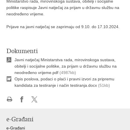
Ministarstvo rada, mirovinskoga sustava, obitelji i socijalne
politike raspisuje Javni natječaj za prijam u državnu službu na
neodređeno vrijeme.
Prijave na javni natječaj se zaprimaju od 9.10. do 17.10.2024.
Dokumenti
Javni natječaj Ministarstva rada, mirovinskoga sustava,
obitelji i socijalne politike, za prijam u državnu službu na
neodređeno vrijeme.pdf
(4987kb)
Opis poslova, podaci o plaći i pravni izvori za pripremu
kandidata za testiranje i način testiranja.docx
(51kb)
Ispiši
Podijeli
Podijeli
stranicu
na
na
e-Građani
Facebooku
X-
u
e-Građani