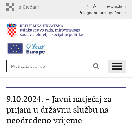
Preskoči
A
e-Građani
A
na
Prilagodba pristupačnosti
glavni
sadržaj
9.10.2024. – Javni natječaj za
prijam u državnu službu na
neodređeno vrijeme