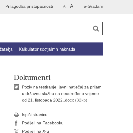
A
Prilagodba pristupačnosti
e-Građani
A
žatelja
Kalkulator socijalnih naknada
Dokumenti
Poziv na testiranje_javni natječaj za prijam
u državnu službu na neodređeno vrijeme
od 21. listopada 2022..docx
(32kb)
Ispiši stranicu
Podijeli na Facebooku
Podijeli na X-u