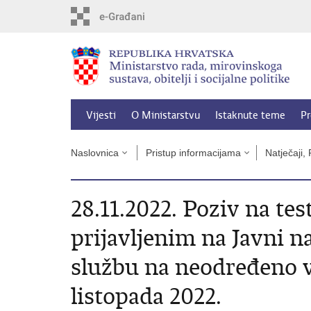
Preskoči
na
glavni
sadržaj
Vijesti
O Ministarstvu
Istaknute teme
Pr
Naslovnica
Pristup informacijama
Natječaji, 
28.11.2022. Poziv na te
prijavljenim na Javni n
službu na neodređeno vr
listopada 2022.