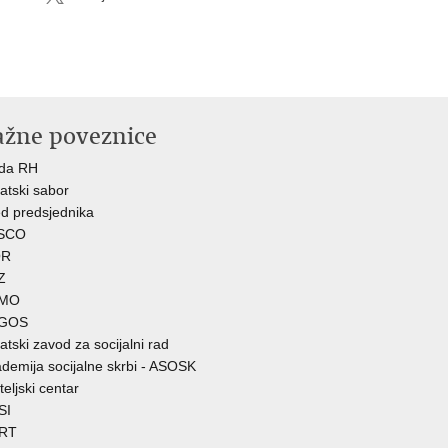
ažne poveznice
ada RH
atski sabor
d predsjednika
SCO
R
Z
MO
GOS
atski zavod za socijalni rad
demija socijalne skrbi - ASOSK
teljski centar
SI
RT