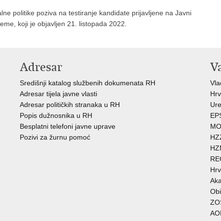
alne politike poziva na testiranje kandidate prijavljene na Javni
me, koji je objavljen 21. listopada 2022.
Adresar
V
Središnji katalog službenih dokumenata RH
Vl
Adresar tijela javne vlasti
Hrv
Adresar političkih stranaka u RH
Ure
Popis dužnosnika u RH
EP
Besplatni telefoni javne uprave
MO
Pozivi za žurnu pomoć
HZ
HZ
RE
Hrv
Aka
Obi
ZO
AO