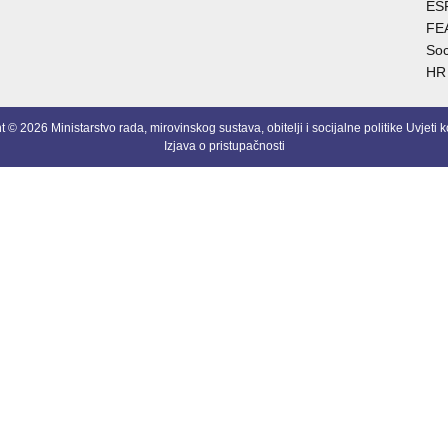
ES
FE
Soc
HR
 © 2026 Ministarstvo rada, mirovinskog sustava, obitelji i socijalne politike
Uvjeti k
Izjava o pristupačnosti