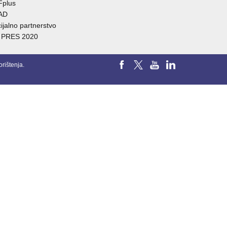
Fplus
AD
ijalno partnerstvo
 PRES 2020
orištenja
.