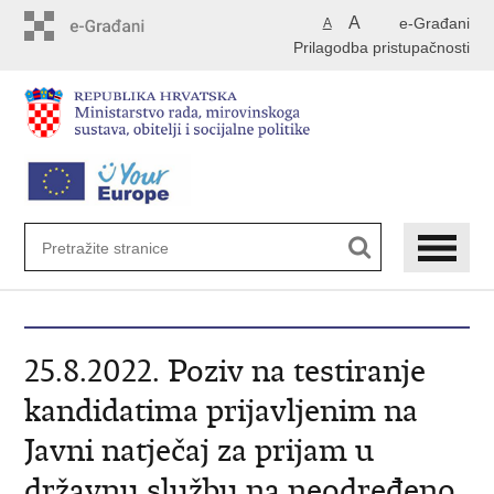
Preskoči
A
e-Građani
A
na
Prilagodba pristupačnosti
glavni
sadržaj
25.8.2022. Poziv na testiranje
kandidatima prijavljenim na
Javni natječaj za prijam u
državnu službu na neodređeno