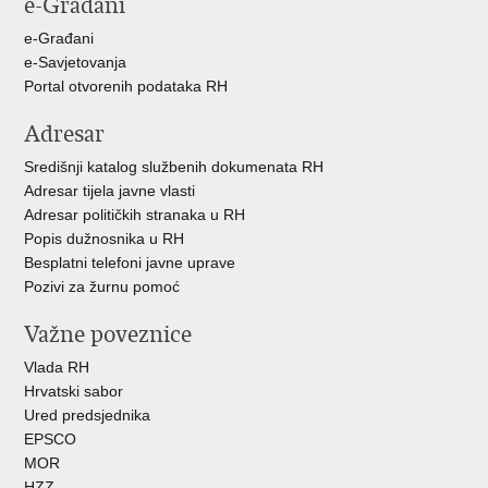
e-Građani
Facebooku
X-
u
e-Građani
e-Savjetovanja
Portal otvorenih podataka RH
Adresar
Središnji katalog službenih dokumenata RH
Adresar tijela javne vlasti
Adresar političkih stranaka u RH
Popis dužnosnika u RH
Besplatni telefoni javne uprave
Pozivi za žurnu pomoć
Važne poveznice
Vlada RH
Hrvatski sabor
Ured predsjednika
EPSCO
MOR
HZZ