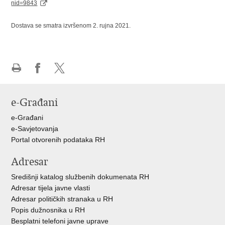
nid=9843
Dostava se smatra izvršenom 2. rujna 2021.
Ispiši
Podijeli
Podijeli
stranicu
na
na
e-Građani
Facebooku
X-
u
e-Građani
e-Savjetovanja
Portal otvorenih podataka RH
Adresar
Središnji katalog službenih dokumenata RH
Adresar tijela javne vlasti
Adresar političkih stranaka u RH
Popis dužnosnika u RH
Besplatni telefoni javne uprave