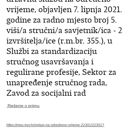
vrijeme, objavljen 7. lipnja 2021.
godine za radno mjesto broj 5.
viši/a stručni/a savjetnik/ica - 2
izvršitelja/ice (r.m.br. 355.), u
Službi za standardizaciju
stručnog usavršavanja i
regulirane profesije, Sektor za
unapređenje stručnog rada,
Zavod za socijalni rad
Rješenje o prijmu
https://mpu.gov.hr/oglasi-na-odredjeno-vrijeme-22301/22301?