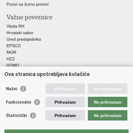
Pozivi za žurnu pomoć
Važne poveznice
Vlada RH
Hrvatski sabor
Ured predsjednika
EPSCO
MOR
HZZ
HZMO
REGOS
Ova stranica upotrebljava kolačiće
Hrvatski zavod za socijalni rad
Akademija socijalne skrbi - ASOSK
Nužni
Prihvaćam
Ne prihvaćam
Obiteljski centar
ZOSI
Funkcionalni
Prihvaćam
Ne prihvaćam
AORT
ESFplus
Statistički
Prihvaćam
Ne prihvaćam
FEAD
Socijalno partnerstvo
HR PRES 2020