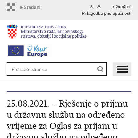
Preskoči
A
e-Građani
A
na
Prilagodba pristupačnosti
glavni
sadržaj
25.08.2021. – Rješenje o prijmu
u državnu službu na određeno
vrijeme za Oglas za prijam u
državnu službu na određeno