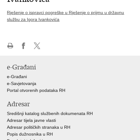
Rješenje o ispravci pogreške u Rješenje o prijmu u državnu
službu za Igora Ivankovića
Ispiši
Podijeli
Podijeli
stranicu
na
na
e-Građani
Facebooku
X-
u
e-Građani
e-Savjetovanja
Portal otvorenih podataka RH
Adresar
Središnji katalog službenih dokumenata RH
Adresar tijela javne vlasti
Adresar političkih stranaka u RH
Popis dužnosnika u RH