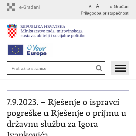
Preskoči
A
e-Građani
A
na
Prilagodba pristupačnosti
glavni
sadržaj
7.9.2023. – Rješenje o ispravci
pogreške u Rješenje o prijmu u
državnu službu za Igora
Ivankovića