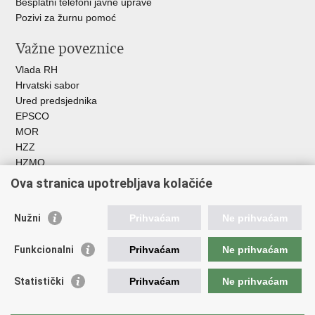
Besplatni telefoni javne uprave
Pozivi za žurnu pomoć
Važne poveznice
Vlada RH
Hrvatski sabor
Ured predsjednika
EPSCO
MOR
HZZ
HZMO
REGOS
Ova stranica upotrebljava kolačiće
Hrvatski zavod za socijalni rad
Akademija socijalne skrbi - ASOSK
Nužni
Prihvaćam
Ne prihvaćam
Obiteljski centar
ZOSI
Funkcionalni
Prihvaćam
Ne prihvaćam
AORT
ESFplus
Statistički
Prihvaćam
Ne prihvaćam
FEAD
Socijalno partnerstvo