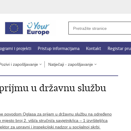
ogrami i projekti
Pristup informacijama
Kontakt
Registar pru
Pozivi i zapošljavanje
Natječaji - zapošljavanje
o prijmu u državnu službu
eme povodom Oglasa za prijam u državnu službu na određeno
jesto broj 2. viši/a stručni/a savjetnik/ica – 1 izvršitelj/ica
ektor za upravni i inspekcijski nadzor u socijalnoj skrbi