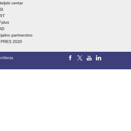
teljski centar
SI
RT
Fplus
AD
ijalno partnerstvo
 PRES 2020
orištenja
.