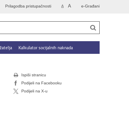
A
Prilagodba pristupačnosti
e-Građani
A
žatelja
Kalkulator socijalnih naknada
Ispiši stranicu
Podijeli na Facebooku
Podijeli na X-u