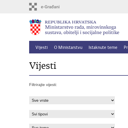
Preskoči
na
glavni
sadržaj
Vijesti
O Ministarstvu
Istaknute teme
Pr
Vijesti
Filtrirajte vijesti: