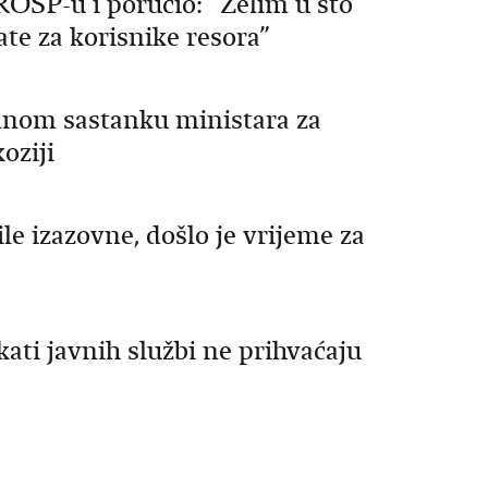
OSP-u i poručio: “Želim u što
ate za korisnike resora”
lnom sastanku ministara za
oziji
ile izazovne, došlo je vrijeme za
kati javnih službi ne prihvaćaju