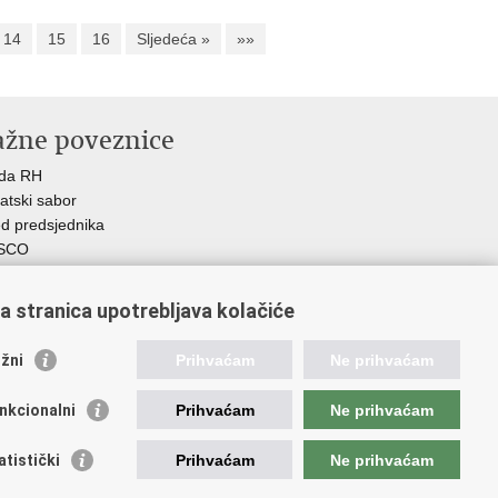
14
15
16
Sljedeća »
»»
ažne poveznice
ada RH
atski sabor
d predsjednika
SCO
R
Z
a stranica upotrebljava kolačiće
MO
GOS
žni
Prihvaćam
Ne prihvaćam
atski zavod za socijalni rad
demija socijalne skrbi - ASOSK
nkcionalni
Prihvaćam
Ne prihvaćam
teljski centar
SI
atistički
Prihvaćam
Ne prihvaćam
RT
Fplus