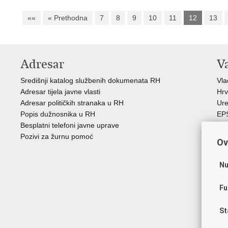
««
« Prethodna
7
8
9
10
11
12
13
Adresar
V
Središnji katalog službenih dokumenata RH
Vl
Adresar tijela javne vlasti
Hrv
Adresar političkih stranaka u RH
Ure
Popis dužnosnika u RH
EP
Besplatni telefoni javne uprave
MO
Pozivi za žurnu pomoć
HZ
Ov
HZ
RE
Nu
Hrv
Aka
Fu
Obi
ZO
St
AO
ES