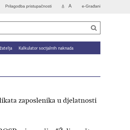
A
Prilagodba pristupačnosti
e-Građani
A
žatelja
Kalkulator socijalnih naknada
ikata zaposlenika u djelatnosti