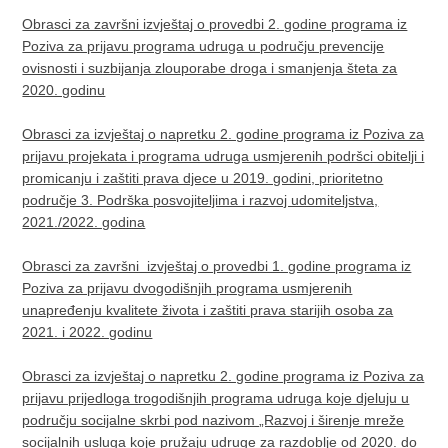
Obrasci za završni izvještaj o provedbi 2. godine programa iz
Poziva za prijavu programa udruga u području prevencije
ovisnosti i suzbijanja zlouporabe droga i smanjenja šteta za
2020. godinu
Obrasci za izvještaj o napretku 2. godine programa iz Poziva za
prijavu projekata i programa udruga usmjerenih podršci obitelji i
promicanju i zaštiti prava djece u 2019. godini, prioritetno
područje 3. Podrška posvojiteljima i razvoj udomiteljstva,
2021./2022. godina
Obrasci za završni izvještaj o provedbi 1. godine programa iz
Poziva za prijavu dvogodišnjih programa usmjerenih
unapređenju kvalitete života i zaštiti prava starijih osoba za
2021. i 2022. godinu
Obrasci za izvještaj o napretku 2. godine programa iz Poziva za
prijavu prijedloga trogodišnjih programa udruga koje djeluju u
području socijalne skrbi pod nazivom „Razvoj i širenje mreže
socijalnih usluga koje pružaju udruge za razdoblje od 2020. do