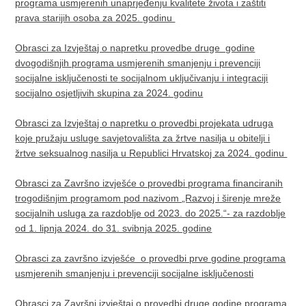
programa usmjerenih unaprjeđenju kvalitete života i zaštiti
prava starijih osoba za 2025. godinu
Obrasci za Izvještaj o napretku provedbe druge godine
dvogodišnjih programa usmjerenih smanjenju i prevenciji
socijalne isključenosti te socijalnom uključivanju i integraciji
socijalno osjetljivih skupina za 2024. godinu​
Obrasci za Izvještaj o napretku o provedbi projekata udruga
koje pružaju usluge savjetovališta za žrtve nasilja u obitelji i
žrtve seksualnog nasilja u Republici Hrvatskoj za 2024. godinu
Obrasci za Završno izvješće o provedbi programa financiranih
trogodišnjim programom pod nazivom „Razvoj i širenje mreže
socijalnih usluga za razdoblje od 2023. do 2025.“- za razdoblje
od 1. lipnja 2024. do 31. svibnja 2025. godine
Obrasci za završno izvješće o provedbi prve godine programa
usmjerenih smanjenju i prevenciji socijalne isključenosti
Obrasci za Završni izvještaj o provedbi druge godine programa