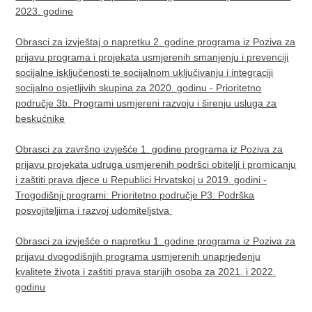
2023. godine
Obrasci za izvještaj o napretku 2. godine programa iz Poziva za
prijavu programa i projekata usmjerenih smanjenju i prevenciji
socijalne isključenosti te socijalnom uključivanju i integraciji
socijalno osjetljivih skupina za 2020. godinu - Prioritetno
područje 3b. Programi usmjereni razvoju i širenju usluga za
beskućnike
Obrasci za završno izvješće 1. godine programa iz Poziva za
prijavu projekata udruga usmjerenih podršci obitelji i promicanju
i zaštiti prava djece u Republici Hrvatskoj u 2019. godini -
Trogodišnji programi: Prioritetno područje P3: Podrška
posvojiteljima i razvoj udomiteljstva
Obrasci za izvješće o napretku 1. godine programa iz Poziva za
prijavu dvogodišnjih programa usmjerenih unaprjeđenju
kvalitete života i zaštiti prava starijih osoba za 2021. i 2022.
godinu