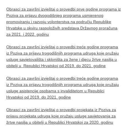
Obrasci za završni izvještaj o provedbi prve godine programa iz
Poziva za prijavu dvogodišnjeg programa usmjerenog
promoviranju i razvoju volonterstva na području Republike
Hrvatske u okviru raspoloživih sredstava Državnog proračuna
za 2021. i 2022. godinu
Obrasci za završni izvještaj o provedbi treće godine programa
iz Poziva za prijavu trogodišnjih programa udruga koje pružaju
usluge savjetovališta i skloništa za žene i djecu žrtve nasilja u
obitelji u Republici Hrvatskoj od 2019. do 2021. godine
Obrasci za završni izvještaj o provedbi treće godine programa
iz Poziva za prijavu trogodišnjih programa udruga koje pružaju
usluge asistencije osobama s invaliditetom u Republici
Hrvatskoj od 2019. do 2021. godine
Obrasci za završni izvještaj o provedbi projekata iz Poziva za
prijavu projekata udruga koje pružaju usluge savjetovanja za
žrtve nasilja u obitelji u Republici Hrvatskoj za 2020. godinu