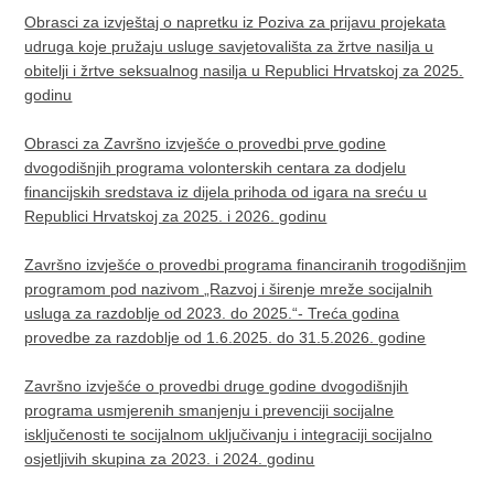
Obrasci za izvještaj o napretku iz Poziva za prijavu projekata
udruga koje pružaju usluge savjetovališta za žrtve nasilja u
obitelji i žrtve seksualnog nasilja u Republici Hrvatskoj za 2025.
godinu
Obrasci za Završno izvješće o provedbi prve godine
dvogodišnjih programa volonterskih centara za dodjelu
financijskih sredstava iz dijela prihoda od igara na sreću u
Republici Hrvatskoj za 2025. i 2026. godinu
Završno izvješće o provedbi programa financiranih trogodišnjim
programom pod nazivom „Razvoj i širenje mreže socijalnih
usluga za razdoblje od 2023. do 2025.“- Treća godina
provedbe za razdoblje od 1.6.2025. do 31.5.2026. godine
Završno izvješće o provedbi druge godine dvogodišnjih
programa usmjerenih smanjenju i prevenciji socijalne
isključenosti te socijalnom uključivanju i integraciji socijalno
osjetljivih skupina za 2023. i 2024. godinu