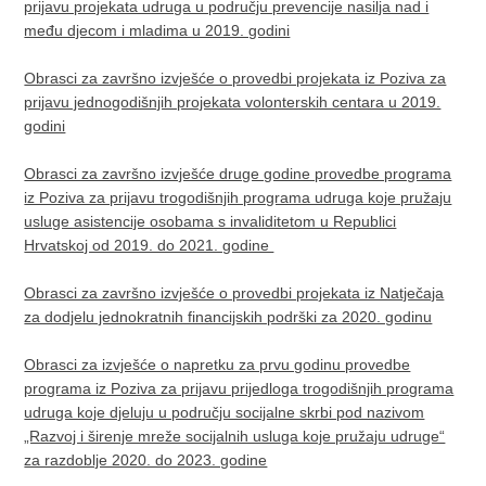
prijavu projekata udruga u području prevencije nasilja nad i
među djecom i mladima u 2019. godini
Obrasci za završno izvješće o provedbi projekata iz Poziva za
prijavu jednogodišnjih projekata volonterskih centara u 2019.
godini
Obrasci za završno izvješće druge godine provedbe programa
iz Poziva za prijavu trogodišnjih programa udruga koje pružaju
usluge asistencije osobama s invaliditetom u Republici
Hrvatskoj od 2019. do 2021. godine ​
Obrasci za završno izvješće o provedbi projekata iz Natječaja
za dodjelu jednokratnih financijskih podrški za 2020. godinu
Obrasci za izvješće o napretku za prvu godinu provedbe
programa iz Poziva za prijavu prijedloga trogodišnjih programa
udruga koje djeluju u području socijalne skrbi pod nazivom
„Razvoj i širenje mreže socijalnih usluga koje pružaju udruge“
za razdoblje 2020. do 2023. godine