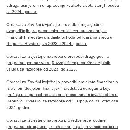
udruga usmjerenih unapređenju kvalitete života starijih osoba
za 2024. godinu
Obrasci za Završni izvještaj o provedbi druge godine
dvogodišnjih programa volonterskih centara za dodjelu
financijskih sredstava iz dijela prihoda od igara na sreću u
Republici Hrvatskoj za 2023. i 2024. godinu ​
Obrasci za Izvještaj o napretku o provedbi druge godine
programa pod nazivom „Razvoj i širenje mreže socijalnih
usluga za razdoblje od 2023. do 2025.
Obrasci za Završni izvještaj o provedbi projekata financiranih
Izravnom dodjelom financijskih sredstava udrugama koje
pružaju uslugu osobne asistencije osobama s invaliditetom u
Republici Hrvatskoj za razdoblje od 1. srpnja do 31. kolovoza
2024. godine
Obrasci za Izvještaj o napretku provedbe prve godine
programa udruga usmjerenih smanjenju i prevenciji socijalne