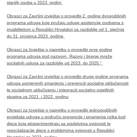
starijih osoba u 2023. godini
Obrasci za Završni izvještaj o provedbi 2. godine dvogodišnjih
programa udruga koje pružaju usluge asistencije osobama s
invaliditetom u Republici Hrvatskoj za razdoblje od 1. siječnja
do 31. prosinca 2023. godine
Obrasci za Izvještaj o napretku o provedbi prve godine
programa udruga pod nazivom „Razvoj i širenje mreže
socijalnih usluga za razdoblje od 2023. do 2025.“
Obrasci za Završni izvještaj o provedbi druge godine programa
udruga usmjerenih smanjenju i prevenciji socijalne isključenosti
te socijalnom uključivanju i integraciji socijalno osjetljivih
skupina za 2021. i 2022. godinu
Obrasci za Izvještaj o napretku o provedbi jednogodišnjih
projekata udruga u području prevencije i smanjenja rizika kod
djece koja eksperimentiraju sa sredstvima ovisnosti te
resocijalizacije djece s problemima ovisnosti u Republici