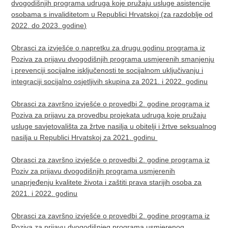
dvogodišnjih programa udruga koje pružaju usluge asistencije
osobama s invaliditetom u Republici Hrvatskoj (za razdoblje od
2022. do 2023. godine)​
Obrasci za izvješće o napretku za drugu godinu programa iz
Poziva za prijavu dvogodišnjih programa usmjerenih smanjenju
i prevenciji socijalne isključenosti te socijalnom uključivanju i
integraciji socijalno osjetljivih skupina za 2021. i 2022. godinu
Obrasci za završno izvješće o provedbi 2. godine programa iz
Poziva za prijavu za provedbu projekata udruga koje pružaju
usluge savjetovališta za žrtve nasilja u obitelji i žrtve seksualnog
nasilja u Republici Hrvatskoj za 2021. godinu
Obrasci za završno izvješće o provedbi 2. godine programa iz
Poziv za prijavu dvogodišnjih programa usmjerenih
unaprjeđenju kvalitete života i zaštiti prava starijih osoba za
2021. i 2022. godinu
Obrasci za završno izvješće o provedbi 2. godine programa iz
Poziva za prijavu dvogodišnjeg programa usmjerenog