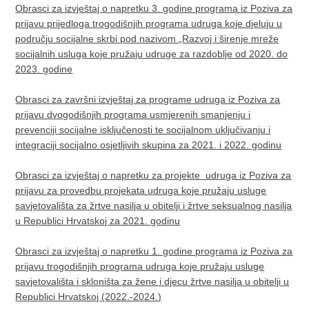
Obrasci za izvještaj o napretku 3. godine programa iz Poziva za
prijavu prijedloga trogodišnjih programa udruga koje djeluju u
području socijalne skrbi pod nazivom „Razvoj i širenje mreže
socijalnih usluga koje pružaju udruge za razdoblje od 2020. do
2023. godine
Obrasci za završni izvještaj za programe udruga iz Poziva za
prijavu dvogodišnjih programa usmjerenih smanjenju i
prevenciji socijalne isključenosti te socijalnom uključivanju i
integraciji socijalno osjetljivih skupina za 2021. i 2022. godinu
Obrasci za izvještaj o napretku za projekte udruga iz Poziva za
prijavu za provedbu projekata udruga koje pružaju usluge
savjetovališta za žrtve nasilja u obitelji i žrtve seksualnog nasilja
u Republici Hrvatskoj za 2021. godinu
Obrasci za izvještaj o napretku 1. godine programa iz Poziva za
prijavu trogodišnjih programa udruga koje pružaju usluge
savjetovališta i skloništa za žene i djecu žrtve nasilja u obitelji u
Republici Hrvatskoj (2022.-2024.)