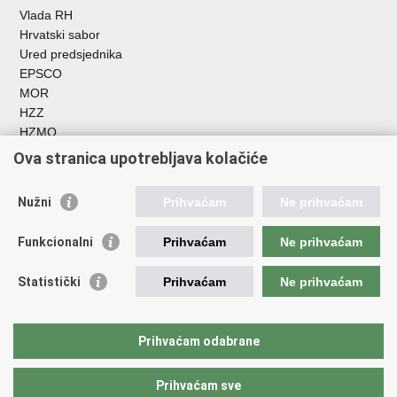
Vlada RH
Hrvatski sabor
Ured predsjednika
EPSCO
MOR
HZZ
HZMO
REGOS
Ova stranica upotrebljava kolačiće
Hrvatski zavod za socijalni rad
Akademija socijalne skrbi - ASOSK
Nužni
Prihvaćam
Ne prihvaćam
Obiteljski centar
ZOSI
Funkcionalni
Prihvaćam
Ne prihvaćam
AORT
ESFplus
Statistički
Prihvaćam
Ne prihvaćam
FEAD
Socijalno partnerstvo
HR PRES 2020
Prihvaćam odabrane
Prihvaćam sve
Povratak na vrh