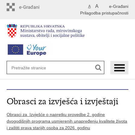
Preskoči
A
e-Građani
A
na
Prilagodba pristupačnosti
glavni
sadržaj
Obrasci za izvješća i izvještaji
Obrasci za Izvješće o napretku provedbe 2. godine
dvogodišnjih programa usmjerenih unapređenju kvalitete života
i zaštiti prava starijih osoba za 2026. godinu