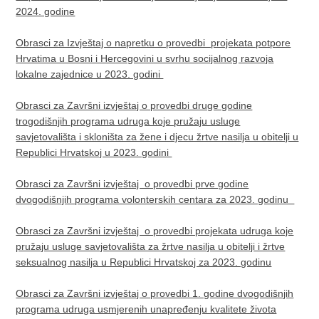
2024. godine
Obrasci za Izvještaj o napretku o provedbi projekata potpore
Hrvatima u Bosni i Hercegovini u svrhu socijalnog razvoja
lokalne zajednice u 2023. godini ​
Obrasci za Završni izvještaj o provedbi druge godine
trogodišnjih programa udruga koje pružaju usluge
savjetovališta i skloništa za žene i djecu žrtve nasilja u obitelji u
Republici Hrvatskoj u 2023. godini
Obrasci za Završni izvještaj o provedbi prve godine
dvogodišnjih programa volonterskih centara za 2023. godinu
Obrasci za Završni izvještaj o provedbi projekata udruga koje
pružaju usluge savjetovališta za žrtve nasilja u obitelji i žrtve
seksualnog nasilja u Republici Hrvatskoj za 2023. godinu
Obrasci za Završni izvještaj o provedbi 1. godine dvogodišnjih
programa udruga usmjerenih unapređenju kvalitete života