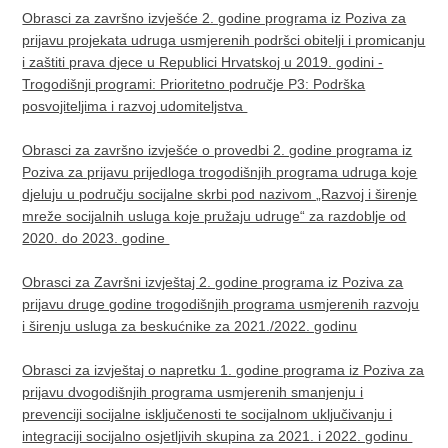
Obrasci za završno izvješće 2. godine programa iz Poziva za
prijavu projekata udruga usmjerenih podršci obitelji i promicanju
i zaštiti prava djece u Republici Hrvatskoj u 2019. godini -
Trogodišnji programi: Prioritetno područje P3: Podrška
posvojiteljima i razvoj udomiteljstva
Obrasci za završno izvješće o provedbi 2. godine programa iz
Poziva za prijavu prijedloga trogodišnjih programa udruga koje
djeluju u području socijalne skrbi pod nazivom „Razvoj i širenje
mreže socijalnih usluga koje pružaju udruge“ za razdoblje od
2020. do 2023. godine
Obrasci za Završni izvještaj 2. godine programa iz Poziva za
prijavu druge godine trogodišnjih programa usmjerenih razvoju
i širenju usluga za beskućnike za 2021./2022. godinu
Obrasci za izvještaj o napretku 1. godine programa iz Poziva za
prijavu dvogodišnjih programa usmjerenih smanjenju i
prevenciji socijalne isključenosti te socijalnom uključivanju i
integraciji socijalno osjetljivih skupina za 2021. i 2022. godinu