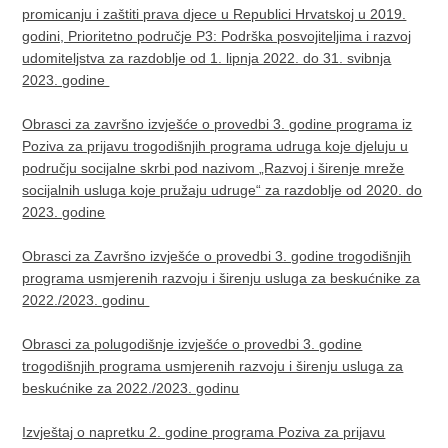
promicanju i zaštiti prava djece u Republici Hrvatskoj u 2019.
godini, Prioritetno područje P3: Podrška posvojiteljima i razvoj
udomiteljstva za razdoblje od 1. lipnja 2022. do 31. svibnja
2023. godine
Obrasci za završno izvješće o provedbi 3. godine programa iz
Poziva za prijavu trogodišnjih programa udruga koje djeluju u
području socijalne skrbi pod nazivom „Razvoj i širenje mreže
socijalnih usluga koje pružaju udruge“ za razdoblje od 2020. do
2023. godine
Obrasci za Završno izvješće o provedbi 3. godine trogodišnjih
programa usmjerenih razvoju i širenju usluga za beskućnike za
2022./2023. godinu
Obrasci za polugodišnje izvješće o provedbi 3. godine
trogodišnjih programa usmjerenih razvoju i širenju usluga za
beskućnike za 2022./2023. godinu
Izvještaj o napretku 2. godine programa Poziva za prijavu