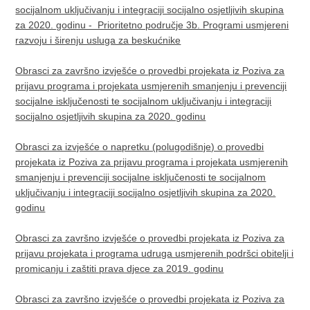
socijalnom uključivanju i integraciji socijalno osjetljivih skupina
za 2020. godinu - Prioritetno područje 3b. Programi usmjereni
razvoju i širenju usluga za beskućnike
Obrasci za završno izvješće o provedbi projekata iz Poziva za
prijavu programa i projekata usmjerenih smanjenju i prevenciji
socijalne isključenosti te socijalnom uključivanju i integraciji
socijalno osjetljivih skupina za 2020. godinu
Obrasci za izvješće o napretku (polugodišnje) o provedbi
projekata iz Poziva za prijavu programa i projekata usmjerenih
smanjenju i prevenciji socijalne isključenosti te socijalnom
uključivanju i integraciji socijalno osjetljivih skupina za 2020.
godinu
Obrasci za završno izvješće o provedbi projekata iz Poziva za
prijavu projekata i programa udruga usmjerenih podršci obitelji i
promicanju i zaštiti prava djece za 2019. godinu
Obrasci za završno izvješće o provedbi projekata iz Poziva za