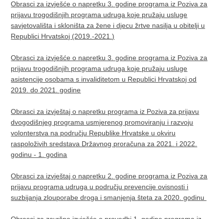
Obrasci za izvješće o napretku 3. godine programa iz Poziva za
prijavu trogodišnjih programa udruga koje pružaju usluge
savjetovališta i skloništa za žene i djecu žrtve nasilja u obitelji u
Republici Hrvatskoj (2019.-2021.)
Obrasci za izvješće o napretku 3. godine programa iz Poziva za
prijavu trogodišnjih programa udruga koje pružaju usluge
asistencije osobama s invaliditetom u Republici Hrvatskoj od
2019. do 2021. godine
Obrasci za izvještaj o napretku programa iz Poziva za prijavu
dvogodišnjeg programa usmjerenog promoviranju i razvoju
volonterstva na području Republike Hrvatske u okviru
raspoloživih sredstava Državnog proračuna za 2021. i 2022.
godinu - 1. godina
Obrasci za izvještaj o napretku 2. godine programa iz Poziva za
prijavu programa udruga u području prevencije ovisnosti i
suzbijanja zlouporabe droga i smanjenja šteta za 2020. godinu