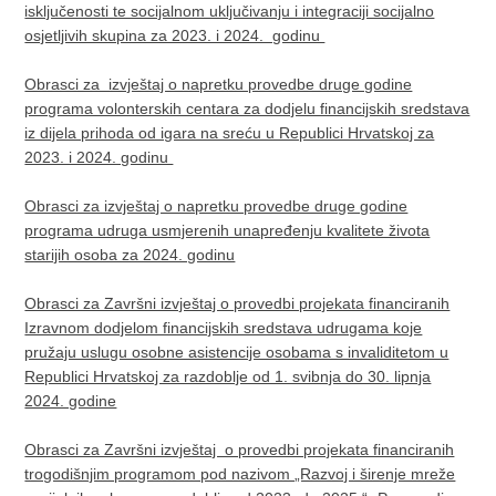
isključenosti te socijalnom uključivanju i integraciji socijalno
osjetljivih skupina za 2023. i 2024. godinu
Obrasci za izvještaj o napretku provedbe druge godine
programa volonterskih centara za dodjelu financijskih sredstava
iz dijela prihoda od igara na sreću u Republici Hrvatskoj za
2023. i 2024. godinu ​
Obrasci za izvještaj o napretku provedbe druge godine
programa udruga usmjerenih unapređenju kvalitete života
starijih osoba za 2024. godinu
Obrasci za Završni izvještaj o provedbi projekata financiranih
Izravnom dodjelom financijskih sredstava udrugama koje
pružaju uslugu osobne asistencije osobama s invaliditetom u
Republici Hrvatskoj za razdoblje od 1. svibnja do 30. lipnja
2024. godine
Obrasci za Završni izvještaj o provedbi projekata financiranih
trogodišnjim programom pod nazivom „Razvoj i širenje mreže