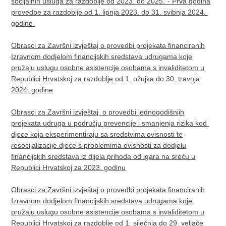
socijalnih usluga za razdoblje od 2023. do 2025.“- Prva godina
provedbe za razdoblje od 1. lipnja 2023. do 31. svibnja 2024.
godine
Obrasci za Završni izvještaj o provedbi projekata financiranih
Izravnom dodjelom financijskih sredstava udrugama koje
pružaju uslugu osobne asistencije osobama s invaliditetom u
Republici Hrvatskoj za razdoblje od 1. ožujka do 30. travnja
2024. godine
Obrasci za Završni izvještaj o provedbi jednogodišnjih
projekata udruga u području prevencije i smanjenja rizika kod
djece koja eksperimentiraju sa sredstvima ovisnosti te
resocijalizacije djece s problemima ovisnosti za dodjelu
financijskih sredstava iz dijela prihoda od igara na sreću u
Republici Hrvatskoj za 2023. godinu
Obrasci za Završni izvještaj o provedbi projekata financiranih
Izravnom dodjelom financijskih sredstava udrugama koje
pružaju uslugu osobne asistencije osobama s invaliditetom u
Republici Hrvatskoj za razdoblje od 1. siječnja do 29. veljače