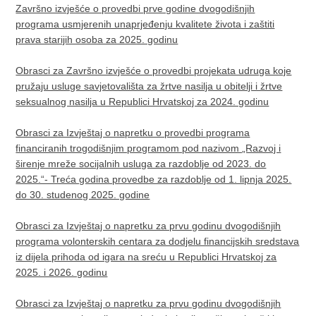
Završno izvješće o provedbi prve godine dvogodišnjih
programa usmjerenih unaprjeđenju kvalitete života i zaštiti
prava starijih osoba za 2025. godinu
Obrasci za Završno izvješće o provedbi projekata udruga koje
pružaju usluge savjetovališta za žrtve nasilja u obitelji i žrtve
seksualnog nasilja u Republici Hrvatskoj za 2024. godinu
Obrasci za Izvještaj o napretku o provedbi programa
financiranih trogodišnjim programom pod nazivom „Razvoj i
širenje mreže socijalnih usluga za razdoblje od 2023. do
2025.“- Treća godina provedbe za razdoblje od 1. lipnja 2025.
do 30. studenog 2025. godine
Obrasci za Izvještaj o napretku za prvu godinu dvogodišnjih
programa volonterskih centara za dodjelu financijskih sredstava
iz dijela prihoda od igara na sreću u Republici Hrvatskoj za
2025. i 2026. godinu
Obrasci za Izvještaj o napretku za prvu godinu dvogodišnjih