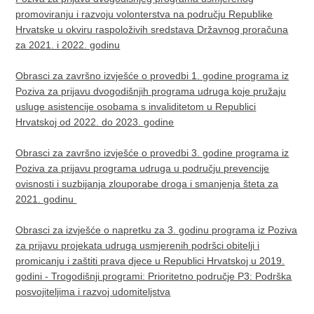
promoviranju i razvoju volonterstva na području Republike
Hrvatske u okviru raspoloživih sredstava Državnog proračuna
za 2021. i 2022. godinu
Obrasci za završno izvješće o provedbi 1. godine programa iz
Poziva za prijavu dvogodišnjih programa udruga koje pružaju
usluge asistencije osobama s invaliditetom u Republici
Hrvatskoj od 2022. do 2023. godine
Obrasci za završno izvješće o provedbi 3. godine programa iz
Poziva za prijavu programa udruga u području prevencije
ovisnosti i suzbijanja zlouporabe droga i smanjenja šteta za
2021. godinu ​
Obrasci za izvješće o napretku za 3. godinu programa iz Poziva
za prijavu projekata udruga usmjerenih podršci obitelji i
promicanju i zaštiti prava djece u Republici Hrvatskoj u 2019.
godini - Trogodišnji programi: Prioritetno područje P3: Podrška
posvojiteljima i razvoj udomiteljstva