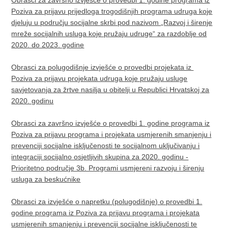
Obrasci za završno izvješće o provedbi 1. godine programa iz
Poziva za prijavu prijedloga trogodišnjih programa udruga koje
djeluju u području socijalne skrbi pod nazivom „Razvoj i širenje
mreže socijalnih usluga koje pružaju udruge“ za razdoblje od
2020. do 2023. godine
Obrasci za polugodišnje izvješće o provedbi projekata iz
Poziva za prijavu projekata udruga koje pružaju usluge
savjetovanja za žrtve nasilja u obitelji u Republici Hrvatskoj za
2020. godinu
Obrasci za završno izvješće o provedbi 1. godine programa iz
Poziva za prijavu programa i projekata usmjerenih smanjenju i
prevenciji socijalne isključenosti te socijalnom uključivanju i
integraciji socijalno osjetljivih skupina za 2020. godinu -
Prioritetno područje 3b. Programi usmjereni razvoju i širenju
usluga za beskućnike
Obrasci za izvješće o napretku (polugodišnje) o provedbi 1.
godine programa iz Poziva za prijavu programa i projekata
usmjerenih smanjenju i prevenciji socijalne isključenosti te