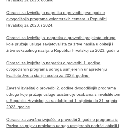
Hrvatskoj za 2023. godinu
Obrasci za Izvještaj o napretku o provedbi prve godine
dvogodišnjih programa volonterskih centara u Republici
Hrvatskoj za 2023. i 2024. ​
Obrasci za Izvještaj o napretku o provedbi projekata udruga
koje pružaju usluge savjetovališta za žrtve nasilja u obitelji i
žrtve seksualnog nasilja u Republici Hrvatskoj za 2023. godinu
Obrasci za Izvještaj o napretku o provedbi 1. godine
dvogodišnjih programa udruga usmjerenih unapređenju
kvalitete života starijih osoba za 2023. godinu
Završni izvještaj o provedbi 2. godine dvogodišnjih programa
udruga koje pružaju usluge asistencije osobama s invaliditetom
u Republici Hrvatskoj za razdoblje od 1. siječnja do 31. srpnja
2023. godine
Obrasci za završno izvješće o provedbi 3. godine programa iz
Poziva za prijavu projekata udruga usmjerenih podršci obitelji i