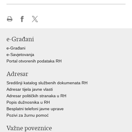
Ispiši
Podijeli
Podijeli
stranicu
na
na
e-Građani
Facebooku
X-
u
e-Građani
e-Savjetovanja
Portal otvorenih podataka RH
Adresar
Središnji katalog službenih dokumenata RH
Adresar tijela javne vlasti
Adresar političkih stranaka u RH
Popis dužnosnika u RH
Besplatni telefoni javne uprave
Pozivi za žurnu pomoć
Važne poveznice