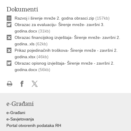
Dokumenti
Razvoj i širenje mreže 2. godna obrasci.zip
(157kb)
Obrazac za evaluaciju- Širenje mreže- završni 3.
godina.docx
(31kb)
Obrazac financijskog izvještaja- Širenje mreže- završni 2.
godina..xls
(62kb)
Prikaz pojedinačnih troškova- Širenje mreže - završni 2.
godina.xlsx
(46kb)
Obrazac opisnog izvještaja- Širenje mreže - završni 2.
godina.docx
(56kb)
Ispiši
Podijeli
Podijeli
stranicu
na
na
e-Građani
Facebooku
X-
u
e-Građani
e-Savjetovanja
Portal otvorenih podataka RH