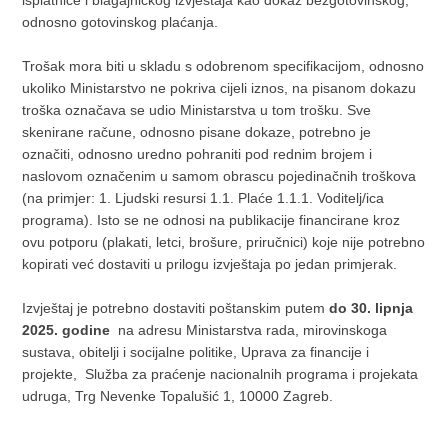
isplatnice i blagajničkog izvještaja kao dokaz bezgotovinskog,
odnosno gotovinskog plaćanja.
Trošak mora biti u skladu s odobrenom specifikacijom, odnosno
ukoliko Ministarstvo ne pokriva cijeli iznos, na pisanom dokazu
troška označava se udio Ministarstva u tom trošku. Sve
skenirane račune, odnosno pisane dokaze, potrebno je
označiti, odnosno uredno pohraniti pod rednim brojem i
naslovom označenim u samom obrascu pojedinačnih troškova
(na primjer: 1. Ljudski resursi 1.1. Plaće 1.1.1. Voditelj/ica
programa). Isto se ne odnosi na publikacije financirane kroz
ovu potporu (plakati, letci, brošure, priručnici) koje nije potrebno
kopirati već dostaviti u prilogu izvještaja po jedan primjerak.
Izvještaj je potrebno dostaviti poštanskim putem
do 30. lipnja
2025. godine
na adresu Ministarstva rada, mirovinskoga
sustava, obitelji i socijalne politike, Uprava za financije i
projekte, Služba za praćenje nacionalnih programa i projekata
udruga, Trg Nevenke Topalušić 1, 10000 Zagreb.