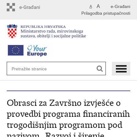
Preskoči
A
e-Građani
A
na
Prilagodba pristupačnosti
glavni
sadržaj
Obrasci za Završno izvješće o
provedbi programa financiranih
trogodišnjim programom pod
nazivom „Razvoj i širenje