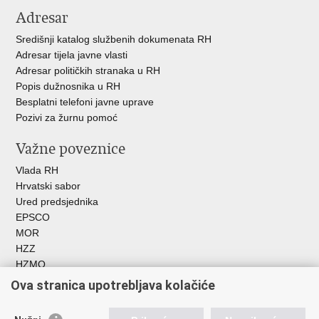
Adresar
Središnji katalog službenih dokumenata RH
Adresar tijela javne vlasti
Adresar političkih stranaka u RH
Popis dužnosnika u RH
Besplatni telefoni javne uprave
Pozivi za žurnu pomoć
Važne poveznice
Vlada RH
Hrvatski sabor
Ured predsjednika
EPSCO
MOR
HZZ
HZMO
REGOS
Ova stranica upotrebljava kolačiće
Hrvatski zavod za socijalni rad
Akademija socijalne skrbi - ASOSK