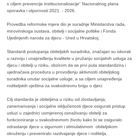
s ciljem prevencije institucionalizacije“ Nacionalnog plana
oporavka i otpornosti 2021. - 2026.
Provedba reformske mjere dio je suradnje Ministarstva rada,
mirovinskoga sustava, obitelji i socijalne politike i Fonda
Ujedinjenih naroda za djecu - Ured u Hrvatskoj.
Standardi postupanja obiteljskih suradnika, značajan su iskorak
u razvoju i unapređenju kvalitete u pružanju socijalnih usluga za
djecu i obitelji u riziku, obzirom da se prvi puta standardizira i
ujednačava procedura u provođenju aktivnosti obiteljskog
suradnika unutar socijalne usluge, a sa ciljem unapređenja
roditeljskih vještina za svakodnevnu brigu o djeci.
Cilj standarda je obiteljima u riziku od zlostavljanja,
zanemarivanja i socijalne isključenosti djece osigurati pristup
usluzi u zajednici usmjerenoj osnaživanju obitelji za
funkcioniranje u svakodnevnom životu kako bi se osiguralo
odrastanje djece u sigurnom i stimulativnom obiteljskom
okruženju i preveniralo razdvajanje djece i roditelja.