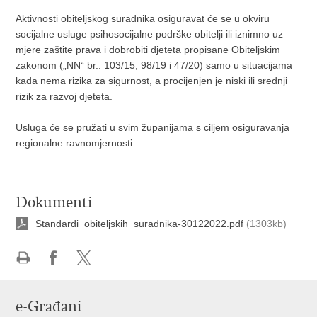
Aktivnosti obiteljskog suradnika osiguravat će se u okviru
socijalne usluge psihosocijalne podrške obitelji ili iznimno uz
mjere zaštite prava i dobrobiti djeteta propisane Obiteljskim
zakonom („NN“ br.: 103/15, 98/19 i 47/20) samo u situacijama
kada nema rizika za sigurnost, a procijenjen je niski ili srednji
rizik za razvoj djeteta.
Usluga će se pružati u svim županijama s ciljem osiguravanja
regionalne ravnomjernosti.
Dokumenti
Standardi_obiteljskih_suradnika-30122022.pdf
(1303kb)
Ispiši
Podijeli
Podijeli
stranicu
na
na
e-Građani
Facebooku
X-