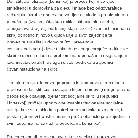
Deinstitucionalizacija (korisnika) je proces kojim se djeci
smještenoj u domovima za djecu i mlade bez odgovarajuće
roditeljske skrbi te domovima za djecu i mlade s problemima u
ponašanju (tzv. smještaj kao oblik institucionalne skrbi),
omogućava drugačiji oblik smještaja i skrbi (izvaninstitucionalna
skrb) odnosno njihovo uključivanje u život zajednice te
prevenira smještaj u domove (tzv. prevencija
institucionalizacije) djece i mladih bez odgovarajuće roditeljske
skrbi te djece i mladih s problemima u ponašanju osiguranjem
izvaninstitucionalnih usluga i službi podrške u zajednici
(izvaninstitucionalna skrb).
Transformacija (domova) je proces koji se odvija paralelno s
procesom deinstitucionalizacije u kojem domovi (i druge pravne
osobe koje obavljaju djelatnost socijalne skrbi u Republici
Hrvatskoj) pružaju upravo one izvaninstitucionalne socijalne
usluge koje su u skladu s potrebama korisnika u zajednici, te
postaju „domovi transformirani u pružatelje usluga u zajednici u
svim županijama sukladno potrebama korisnika“
Provođenjem tih procesa stvaraju se socijalni, obrazovni,