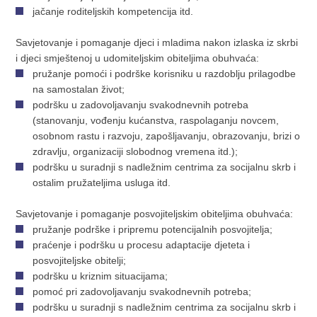
jačanje roditeljskih kompetencija itd.
Savjetovanje i pomaganje djeci i mladima nakon izlaska iz skrbi
i djeci smještenoj u udomiteljskim obiteljima obuhvaća:
pružanje pomoći i podrške korisniku u razdoblju prilagodbe
na samostalan život;
podršku u zadovoljavanju svakodnevnih potreba
(stanovanju, vođenju kućanstva, raspolaganju novcem,
osobnom rastu i razvoju, zapošljavanju, obrazovanju, brizi o
zdravlju, organizaciji slobodnog vremena itd.);
podršku u suradnji s nadležnim centrima za socijalnu skrb i
ostalim pružateljima usluga itd.
Savjetovanje i pomaganje posvojiteljskim obiteljima obuhvaća:
pružanje podrške i pripremu potencijalnih posvojitelja;
praćenje i podršku u procesu adaptacije djeteta i
posvojiteljske obitelji;
podršku u kriznim situacijama;
pomoć pri zadovoljavanju svakodnevnih potreba;
podršku u suradnji s nadležnim centrima za socijalnu skrb i