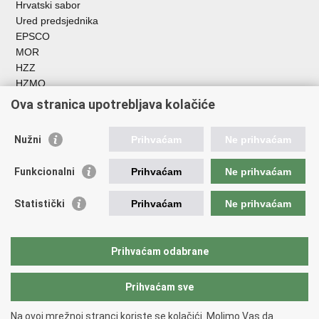
Hrvatski sabor
Ured predsjednika
EPSCO
MOR
HZZ
HZMO
REGOS
Ova stranica upotrebljava kolačiće
Hrvatski zavod za socijalni rad
Akademija socijalne skrbi - ASOSK
Nužni
Prihvaćam
Ne prihvaćam
Obiteljski centar
ZOSI
Funkcionalni
Prihvaćam
Ne prihvaćam
AORT
ESFplus
Statistički
Prihvaćam
Ne prihvaćam
FEAD
Socijalno partnerstvo
HR PRES 2020
Prihvaćam odabrane
Prihvaćam sve
Povratak na vrh
Copyright © 2026 Ministarstvo rada, mirovinskog sustava, obitelji i
Na ovoj mrežnoj stranci koriste se kolačići. Molimo Vas da