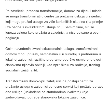
obrazovne, rekreacijske i druge potrebe.
Po završetku procesa transformacije, domovi za djecu i mlade
se mogu transformirati u centre za pružanje usluga u zajednici
koji mogu pružati usluge za više korisničkih skupina (na primjer
i za osobe s invaliditetom, starije itd.). Samim time, širi se
lepeza usluga koje pružaju u zajednici, a nisu opisane u ovom
poglavlju.
Osim navedenih izvaninstitucionalnih usluga, transformirani
domovi mogu pružati, samostalno ili u suradnji s partnerima u
lokalnoj zajednici, različite programe podrške usmjerene djeci i
članovima njihovih obitelji, kao npr.: školu za roditelje, trening
socijalnih vještina itd.
Transformirani domovi/pružatelji usluga postaju centri za
pružanje usluga u zajednici odnosno servisi koji pružaju upravo
one usluge (usklađene sa standardima kvalitete) koje
zadovoljavaju potrebe stanovnika lokalne zajednice.