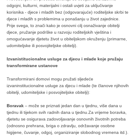
odgojni, kulturni, materijalni i ostali uvjeti za uključivanje
korisnika - djece i mladih bez (odgovarajuće) roditeljske skrbi te
djece i mladih s problemima u ponašanju u život zajednice.
Prije svega, to znači kako je osnovni cilj osnaživanje obitelji
djece, pružanje podrške u razvoju roditeljskih vještina i
omogućavanje djetetu život u obiteljskom okruženju (primarne,
udomiteljske ili posvojiteljske obitelji).
Izvanistitucionalne usluge za djecu i mlade koje pružaju
transformirane ustanove
Transformirani domovi mogu pružati sljedeće
izvaninstitucionalne usluge za djecu i mlade (te članove njihovih
obitelji, udomiteljske i posvojiteljske obitelji):
Boravak
– može se priznati jedan dan u tjednu, više dana u
tjednu ili tijekom svih radnih dana u tjednu.Za vrijeme boravka,
djetetu se osigurava zadovoljavanje osnovnih životnih potreba
(odnosno prehrana, briga o zdravlju, održavanje osobne
higijene, čuvanje, odgoj, organiziranje slobodnog vremena itd.).