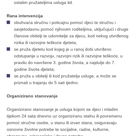
ostalim pružateljima usluga itd.
Rana intervencija
obuhvaća stručnu i poticajnu pomoć djeci te stručnu i
savjetodavnu pomoć njihovim roditeljima, uključujući i druge
članove obitelji te udomitelje za djecu, kod nekog utvrđenog
rizika ili razvojne teškoće djeteta;
se pruža djetetu kod kojeg je u ranoj dobi utvrđeno
odstupanje u razvoju, razvojni rizik ili razvojne teškoće, u
pravilu do navršene 3. godine života, a najdulje do 7.
godine života djeteta;
se pruža u obitelji ili kod pružatelja usluge, a može se
priznati u trajanju do 5 sati tjedno.
Organizirano stanovanje
Organizirano stanovanje je usluga kojom se djeci i mladim
tijekom 24 sata dnevno uz organiziranu stalnu ili povremenu
pomoć stručne osobe, u stanu ili izvan stana, osiguravaju
osnovne životne potrebe te socijalne, radne, kulturne,