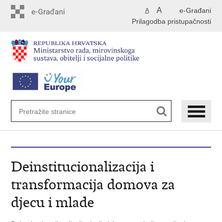
Preskoči
A
e-Građani
A
na
Prilagodba pristupačnosti
glavni
sadržaj
Deinstitucionalizacija i
transformacija domova za
djecu i mlade