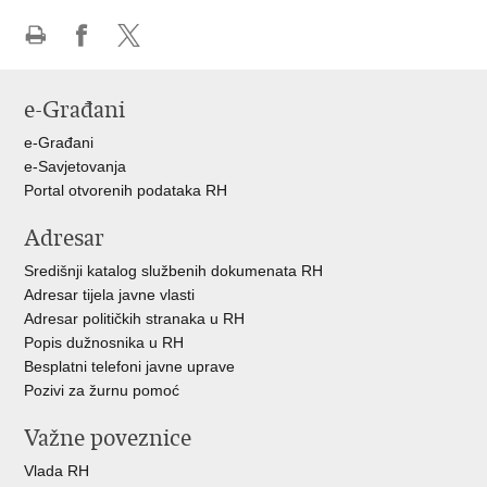
Ispiši
Podijeli
Podijeli
stranicu
na
na
e-Građani
Facebooku
X-
u
e-Građani
e-Savjetovanja
Portal otvorenih podataka RH
Adresar
Središnji katalog službenih dokumenata RH
Adresar tijela javne vlasti
Adresar političkih stranaka u RH
Popis dužnosnika u RH
Besplatni telefoni javne uprave
Pozivi za žurnu pomoć
Važne poveznice
Vlada RH