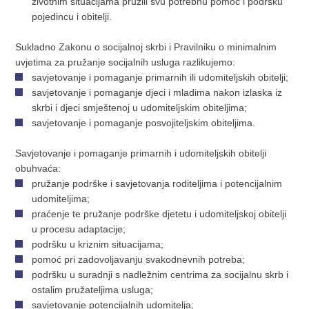
životnim situacijama pružili svu potrebnu pomoć i podršku
pojedincu i obitelji.
Sukladno Zakonu o socijalnoj skrbi i Pravilniku o minimalnim
uvjetima za pružanje socijalnih usluga razlikujemo:
savjetovanje i pomaganje primarnih ili udomiteljskih obitelji;
savjetovanje i pomaganje djeci i mladima nakon izlaska iz
skrbi i djeci smještenoj u udomiteljskim obiteljima;
savjetovanje i pomaganje posvojiteljskim obiteljima.
Savjetovanje i pomaganje primarnih i udomiteljskih obitelji
obuhvaća:
pružanje podrške i savjetovanja roditeljima i potencijalnim
udomiteljima;
praćenje te pružanje podrške djetetu i udomiteljskoj obitelji
u procesu adaptacije;
podršku u kriznim situacijama;
pomoć pri zadovoljavanju svakodnevnih potreba;
podršku u suradnji s nadležnim centrima za socijalnu skrb i
ostalim pružateljima usluga;
savjetovanje potencijalnih udomitelja;