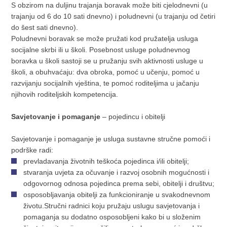
S obzirom na duljinu trajanja boravak može biti cjelodnevni (u
trajanju od 6 do 10 sati dnevno) i poludnevni (u trajanju od četiri
do šest sati dnevno).
Poludnevni boravak se može pružati kod pružatelja usluga
socijalne skrbi ili u školi. Posebnost usluge poludnevnog
boravka u školi sastoji se u pružanju svih aktivnosti usluge u
školi, a obuhvaćaju: dva obroka, pomoć u učenju, pomoć u
razvijanju socijalnih vještina, te pomoć roditeljima u jačanju
njihovih roditeljskih kompetencija.
Savjetovanje i pomaganje
– pojedincu i obitelji
Savjetovanje i pomaganje je usluga sustavne stručne pomoći i
podrške radi:
prevladavanja životnih teškoća pojedinca i/ili obitelji;
stvaranja uvjeta za očuvanje i razvoj osobnih mogućnosti i
odgovornog odnosa pojedinca prema sebi, obitelji i društvu;
osposobljavanja obitelji za funkcioniranje u svakodnevnom
životu.Stručni radnici koju pružaju uslugu savjetovanja i
pomaganja su dodatno osposobljeni kako bi u složenim