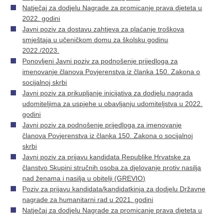
Natječaj za dodjelu Nagrade za promicanje prava djeteta u
2022. godini
Javni poziv za dostavu zahtjeva za plaćanje troškova
smještaja u učeničkom domu za školsku godinu
2022./2023.
Ponovljeni Javni poziv za podnošenje prijedloga za
imenovanje članova Povjerenstva iz članka 150. Zakona o
socijalnoj skrbi
Javni poziv za prikupljanje inicijativa za dodjelu nagrada
udomiteljima za uspjehe u obavljanju udomiteljstva u 2022.
godini
Javni poziv za podnošenje prijedloga za imenovanje
članova Povjerenstva iz članka 150. Zakona o socijalnoj
skrbi
Javni poziv za prijavu kandidata Republike Hrvatske za
članstvo Skupini stručnih osoba za djelovanje protiv nasilja
nad ženama i nasilja u obitelji (GREVIO)
Poziv za prijavu kandidata/kandidatkinja za dodjelu Državne
nagrade za humanitarni rad u 2021. godini
Natječaj za dodjelu Nagrade za promicanje prava djeteta u