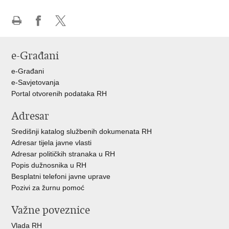
Ispiši
Podijeli
Podijeli
stranicu
na
na
e-Građani
Facebooku
X-
u
e-Građani
e-Savjetovanja
Portal otvorenih podataka RH
Adresar
Središnji katalog službenih dokumenata RH
Adresar tijela javne vlasti
Adresar političkih stranaka u RH
Popis dužnosnika u RH
Besplatni telefoni javne uprave
Pozivi za žurnu pomoć
Važne poveznice
Vlada RH