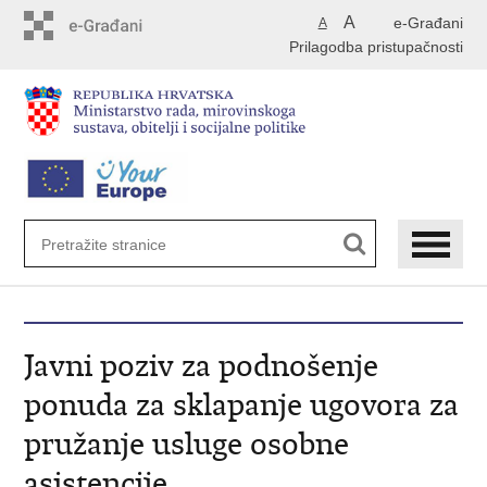
Preskoči
A
e-Građani
A
na
Prilagodba pristupačnosti
glavni
sadržaj
Javni poziv za podnošenje
ponuda za sklapanje ugovora za
pružanje usluge osobne
asistencije