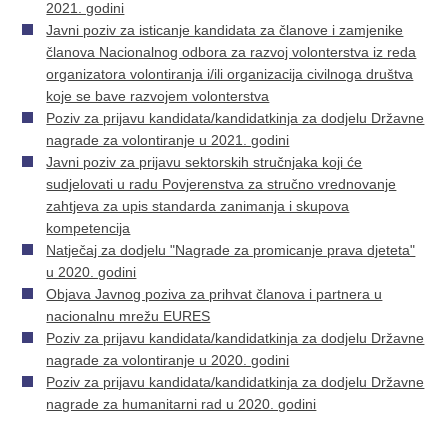
2021. godini
Javni poziv za isticanje kandidata za članove i zamjenike
članova Nacionalnog odbora za razvoj volonterstva iz reda
organizatora volontiranja i/ili organizacija civilnoga društva
koje se bave razvojem volonterstva
Poziv za prijavu kandidata/kandidatkinja za dodjelu Državne
nagrade za volontiranje u 2021. godini
Javni poziv za prijavu sektorskih stručnjaka koji će
sudjelovati u radu Povjerenstva za stručno vrednovanje
zahtjeva za upis standarda zanimanja i skupova
kompetencija
Natječaj za dodjelu "Nagrade za promicanje prava djeteta"
u 2020. godini
Objava Javnog poziva za prihvat članova i partnera u
nacionalnu mrežu EURES
Poziv za prijavu kandidata/kandidatkinja za dodjelu Državne
nagrade za volontiranje u 2020. godini
Poziv za prijavu kandidata/kandidatkinja za dodjelu Državne
nagrade za humanitarni rad u 2020. godini