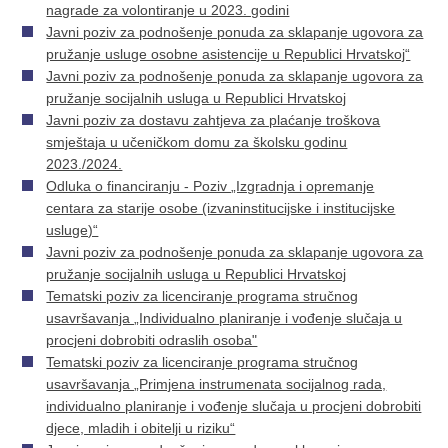
nagrade za volontiranje u 2023. godini
Javni poziv za podnošenje ponuda za sklapanje ugovora za
pružanje usluge osobne asistencije u Republici Hrvatskoj“
Javni poziv za podnošenje ponuda za sklapanje ugovora za
pružanje socijalnih usluga u Republici Hrvatskoj
Javni poziv za dostavu zahtjeva za plaćanje troškova
smještaja u učeničkom domu za školsku godinu
2023./2024.
Odluka o financiranju - Poziv „Izgradnja i opremanje
centara za starije osobe (izvaninstitucijske i institucijske
usluge)“
Javni poziv za podnošenje ponuda za sklapanje ugovora za
pružanje socijalnih usluga u Republici Hrvatskoj
Tematski poziv za licenciranje programa stručnog
usavršavanja „Individualno planiranje i vođenje slučaja u
procjeni dobrobiti odraslih osoba"
Tematski poziv za licenciranje programa stručnog
usavršavanja „Primjena instrumenata socijalnog rada,
individualno planiranje i vođenje slučaja u procjeni dobrobiti
djece, mladih i obitelji u riziku“