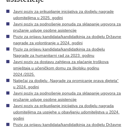
Javni poziv za prikupljanje inicijativa za dodjelu nagrade
udomiteljima u 2025. godini
Javni poziv za podnošenje ponuda za sklapanje ugovora za
pružanje usluge osobne asistencije
Poziv za prijavu kandidata/kandidatkinja za dodjelu Državne
nagrade za volontiranje u 2024. godini
Poziv za prijavu kandidata/kandidatkinja za dodjelu
Nagrade za humanitarni rad za 2023. godinu
Javni poziv za dostavu zahtjeva za plaćanje troškova
smještaja u učeničkom domu za školsku godinu
2024./2025.
Natječaj za dodjelu „Nagrade za promicanje prava djeteta“
u 2024. godini
Javni poziv za podnošenje ponuda za sklapanje ugovora za
pružanje usluge osobne asistencije
Javni poziv za prikupljanje inicijativa za dodjelu nagrada
udomiteljima za uspjehe u obavljanju udomiteljstva u 2024.
godini
Poziv za prijavu kandidata/kandidatkinja za dodjelu Državne