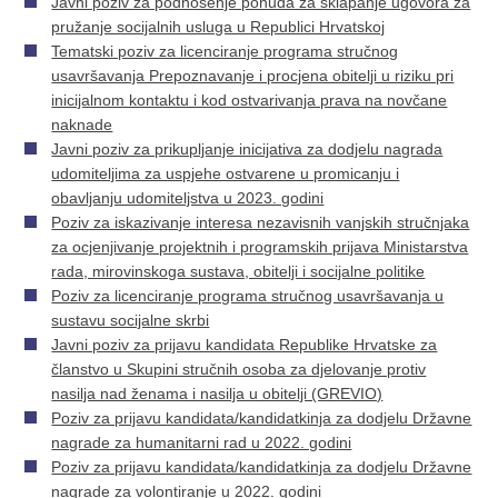
Javni poziv za podnošenje ponuda za sklapanje ugovora za
pružanje socijalnih usluga u Republici Hrvatskoj
Tematski poziv za licenciranje programa stručnog
usavršavanja Prepoznavanje i procjena obitelji u riziku pri
inicijalnom kontaktu i kod ostvarivanja prava na novčane
naknade
Javni poziv za prikupljanje inicijativa za dodjelu nagrada
udomiteljima za uspjehe ostvarene u promicanju i
obavljanju udomiteljstva u 2023. godini
Poziv za iskazivanje interesa nezavisnih vanjskih stručnjaka
za ocjenjivanje projektnih i programskih prijava Ministarstva
rada, mirovinskoga sustava, obitelji i socijalne politike
Poziv za licenciranje programa stručnog usavršavanja u
sustavu socijalne skrbi
Javni poziv za prijavu kandidata Republike Hrvatske za
članstvo u Skupini stručnih osoba za djelovanje protiv
nasilja nad ženama i nasilja u obitelji (GREVIO)
Poziv za prijavu kandidata/kandidatkinja za dodjelu Državne
nagrade za humanitarni rad u 2022. godini
Poziv za prijavu kandidata/kandidatkinja za dodjelu Državne
nagrade za volontiranje u 2022. godini