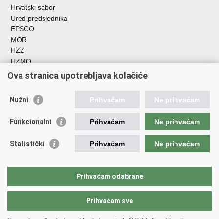
Hrvatski sabor
Ured predsjednika
EPSCO
MOR
HZZ
HZMO
REGOS
Ova stranica upotrebljava kolačiće
Hrvatski zavod za socijalni rad
Akademija socijalne skrbi - ASOSK
Nužni
Prihvaćam
Ne prihvaćam
Obiteljski centar
ZOSI
Funkcionalni
Prihvaćam
Ne prihvaćam
AORT
ESFplus
Statistički
Prihvaćam
Ne prihvaćam
FEAD
Socijalno partnerstvo
HR PRES 2020
Prihvaćam odabrane
Prihvaćam sve
Povratak na vrh