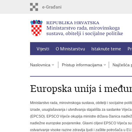
Preskoči
na
glavni
sadržaj
Vijesti
O Ministarstvu
Istaknute teme
Pr
Naslovnica
Pristup informacijama
Najčešća p
Europska unija i među
Ministarstvo rada, mirovinskoga sustava, obitelji i socijalne po
izrade, usuglašavanja i utvrđivanja stajališta za sastanke Vijeća
(EPCSO). EPSCO Vijeće okuplja ministre država članica nadležne 
nadležne europske povjerenike. Glavni ciljevi EPSCO Vijeća su p
ostvarivanje visoke razine zdravlja ljudi i zaštite potrošača u EU