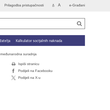
A
Prilagodba pristupačnosti
e-Građani
A
žatelja
Kalkulator socijalnih naknada
i međunarodna suradnja
Ispiši stranicu
Podijeli na Facebooku
Podijeli na X-u