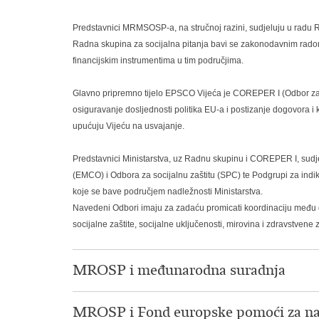
Predstavnici MRMSOSP-a, na stručnoj razini, sudjeluju u radu R
Radna skupina za socijalna pitanja bavi se zakonodavnim radom
financijskim instrumentima u tim područjima.
Glavno pripremno tijelo EPSCO Vijeća je COREPER I (Odbor zamj
osiguravanje dosljednosti politika EU-a i postizanje dogovora
upućuju Vijeću na usvajanje.
Predstavnici Ministarstva, uz Radnu skupinu i COREPER I, sudj
(EMCO) i Odbora za socijalnu zaštitu (SPC) te Podgrupi za indi
koje se bave područjem nadležnosti Ministarstva.
Navedeni Odbori imaju za zadaću promicati koordinaciju među d
socijalne zaštite, socijalne uključenosti, mirovina i zdravstvene z
MROSP i međunarodna suradnja
MROSP i Fond europske pomoći za naj