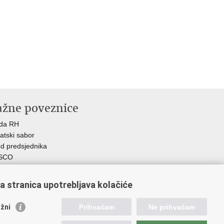
ažne poveznice
ada RH
atski sabor
d predsjednika
SCO
R
Z
a stranica upotrebljava kolačiće
MO
GOS
žni
Prihvaćam
Ne prihvaćam
atski zavod za socijalni rad
demija socijalne skrbi - ASOSK