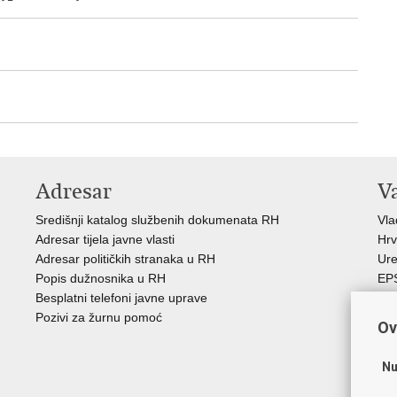
Adresar
V
Središnji katalog službenih dokumenata RH
Vl
Adresar tijela javne vlasti
Hrv
Adresar političkih stranaka u RH
Ure
Popis dužnosnika u RH
EP
Besplatni telefoni javne uprave
MO
Pozivi za žurnu pomoć
HZ
Ov
HZ
RE
Nu
Hrv
Aka