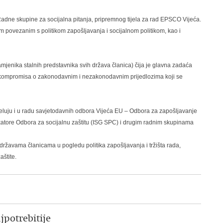
adne skupine za socijalna pitanja, pripremnog tijela za rad EPSCO Vijeća.
 povezanim s politikom zapošljavanja i socijalnom politikom, kao i
enika stalnih predstavnika svih država članica) čija je glavna zadaća
 i kompromisa o zakonodavnim i nezakonodavnim prijedlozima koji se
eluju i u radu savjetodavnih odbora Vijeća EU – Odbora za zapošljavanje
katore Odbora za socijalnu zaštitu (ISG SPC) i drugim radnim skupinama
ržavama članicama u pogledu politika zapošljavanja i tržišta rada,
aštite.
potrebitije