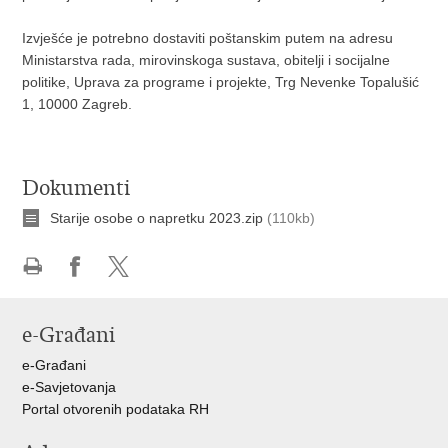
Izvješće je potrebno dostaviti poštanskim putem na adresu
Ministarstva rada, mirovinskoga sustava, obitelji i socijalne
politike, Uprava za programe i projekte, Trg Nevenke Topalušić
1, 10000 Zagreb.
Dokumenti
Starije osobe o napretku 2023.zip
(110kb)
Ispiši
Podijeli
Podijeli
stranicu
na
na
e-Građani
Facebooku
X-
u
e-Građani
e-Savjetovanja
Portal otvorenih podataka RH