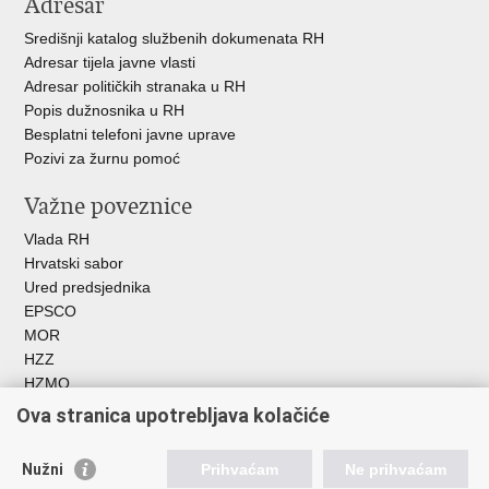
Adresar
Središnji katalog službenih dokumenata RH
Adresar tijela javne vlasti
Adresar političkih stranaka u RH
Popis dužnosnika u RH
Besplatni telefoni javne uprave
Pozivi za žurnu pomoć
Važne poveznice
Vlada RH
Hrvatski sabor
Ured predsjednika
EPSCO
MOR
HZZ
HZMO
REGOS
Ova stranica upotrebljava kolačiće
Hrvatski zavod za socijalni rad
Akademija socijalne skrbi - ASOSK
Nužni
Prihvaćam
Ne prihvaćam
Obiteljski centar