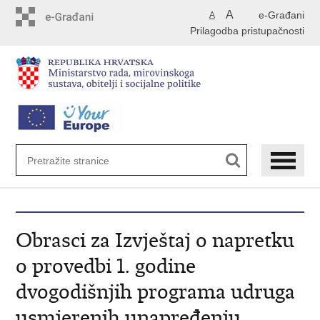
Preskoči
A
e-Građani
A
na
Prilagodba pristupačnosti
glavni
sadržaj
Obrasci za Izvještaj o napretku
o provedbi 1. godine
dvogodišnjih programa udruga
usmjerenih unapređenju