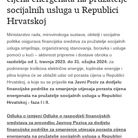
socijalnih usluga u Republici
Hrvatskoj
Ministarstvo rada, mirovinskoga sustava, obitelji i socijalne
politike osigurava financijska sredstva za pružatelje socijalnih
usluga smještaja, organiziranog stanovanja, boravka i usluge
pomoći u kući – aktivnost pripreme i dostave obroka u
razdoblju od 1. travnja 2023. do 31. ožujka 2024.
za
podmirenje troškova električne energije, toplinske energije i
plina kojima će se ublažiti udar od porasta cijena u Republici
Hrvatskoj, a koje su se prijavile
na
Javni Poziv za dodjelu
financijske podrške za smanjenje utjecaja porasta cijena
energenata na pružatelje socijalnih usluga u Republici
Hrvatskoj - faza I i II.
Odluka o izmjeni Odluke o raspodjeli financijskih
sredstava za provedbu Javnog Poziva za dodjelu
financijske podrške za smanjenje utjecaja porasta cijena
energenata na pružatelje socijalnih usluga u Republici