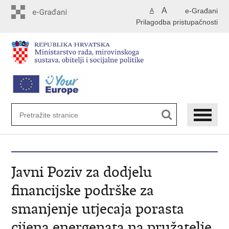
Preskoči
A
e-Građani
A
na
Prilagodba pristupačnosti
glavni
sadržaj
Javni Poziv za dodjelu
financijske podrške za
smanjenje utjecaja porasta
cijena energenata na pružatelje