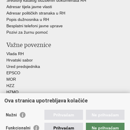
Središnji katalog službenih dokumenata RH
Adresar tijela javne vlasti
Adresar političkih stranaka u RH
Popis dužnosnika u RH
Besplatni telefoni javne uprave
Pozivi za žurnu pomoć
Važne poveznice
Vlada RH
Hrvatski sabor
Ured predsjednika
EPSCO
MOR
HZZ
HZMO
REGOS
Ova stranica upotrebljava kolačiće
Hrvatski zavod za socijalni rad
Akademija socijalne skrbi - ASOSK
Nužni
Prihvaćam
Ne prihvaćam
Obiteljski centar
ZOSI
Funkcionalni
Prihvaćam
Ne prihvaćam