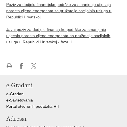
Poziv za dodjelu financijske podrške za smanjenje utjecaja
porasta cijena energenata za pružatelje socijalnih usluga u
Republici Hrvatskoj
Javni poziv za dodjelu financijske podrške za smanjenje
utjecaja porasta cijena energenata na pružatelje socijalnih
usluga u Republici Hrvatskoj - faza II
Ispiši
Podijeli
Podijeli
stranicu
na
na
e-Građani
Facebooku
X-
u
e-Građani
e-Savjetovanja
Portal otvorenih podataka RH
Adresar