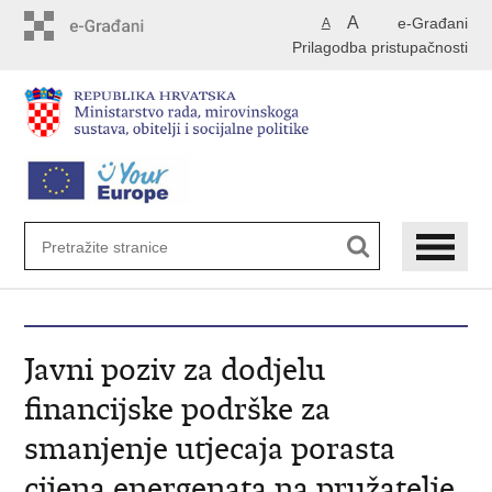
Preskoči
A
e-Građani
A
na
Prilagodba pristupačnosti
glavni
sadržaj
Javni poziv za dodjelu
financijske podrške za
smanjenje utjecaja porasta
cijena energenata na pružatelje