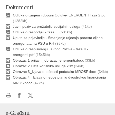
Dokumenti
Odluka o izmjeni i dopuni Odluke- ENERGENTI faza 2.pdf
(1282kb)
Javni poziv za pružatelje socijalnih usluga
(41kb)
Odluka o raspodjeli - faza II.
(531kb)
Upute za prijavitelje - Smanjenje utjecaja porasta cijena
energenata na PSU u RH
(93kb)
Odluka o raspisivanju Javnog Poziva - faza II -
energenti.pdf
(1545kb)
Obrazac 1 prijavni_obrazac_energenti.docx
(33kb)
Obrazac 2 Lista korisnika usluge.xlsx
(24kb)
Obrazac 3_Izjava o točnosti podataka MROSP.docx
(34kb)
Obrazac 4_ Izjava o nepostojanju dvostrukog financiranja
MROSP.doc
(47kb)
Ispiši
Podijeli
Podijeli
stranicu
na
na
e-Građani
Facebooku
X-