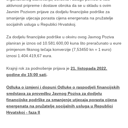
aktivnost pripreme i dostave obroka da se u skladu s ovim
Javnim Pozivom prijave za dodjelu financijske podrške za
smanjenje utjecaja porasta cijena energenata na pružatelje
socijalnih usluga u Republici Hrvatskoj.
Za dodjelu financijske podrške u okviru ovog Javnog Poziva
planiran je iznos od 10.581.600,00 kuna što preračunato u eure
primjenom fiksnog tečaja konverzije (7,53450 kn = 1 euro)
iznosi 1.404.419,67 eura.
Krajnji rok za podnošenje prijava je
21. listopada 2022.
godine do 15:00 sati
.
Odluka o izmjeni i dopuni Odluke o raspodjeli financijskih
sredstava za provedbu Javnog Poziva za dodjelu
financijske podrške za smanjenje utjecaja porasta cijena
energenata na pružatelje socijalnih usluga u Republici
Hrvatskoj - faza II