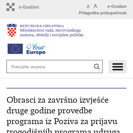
Preskoči
A
e-Građani
A
na
Prilagodba pristupačnosti
glavni
sadržaj
Obrasci za završno izvješće
druge godine provedbe
programa iz Poziva za prijavu
trogodišnjih programa udruga