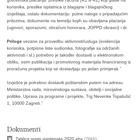
gotovinska plaćanja: preslike računa (R1 ili R2) koji glase na
korisnika, preslike isplatnica iz blagajne i blagajničkog
izvještaja, ostalu dokumentaciju: putne naloge s pripadajućim
prilozima, dokumente na temelju kojih su obavljana plaćanja
(ugovori, sporazumi, obračuni honorara, JOPPD obrasci) i dr.
Priloge
vezane za provedbu aktivnosti/usluga (evidencija
korisnika, potpisne liste sudionika, fotografije sa održanih
aktivnosti i sl.) potrebno je također dostaviti u elektronskom
obliku, osim publikacija i promotivnog materijala financiranog iz
proračuna projekta koji se dostavljaju po jedan primjerak.˝
Izvješće je potrebno dostaviti poštanskim putem na adresu
Ministarstva rada, mirovinskoga sustava, obitelji i socijalne
politike, Uprava za programe i projekte, Trg Nevenke Topalušić
1, 10000 Zagreb.“
Dokumenti
Tablica popis asistenata 2020.xlsx
(26kb)