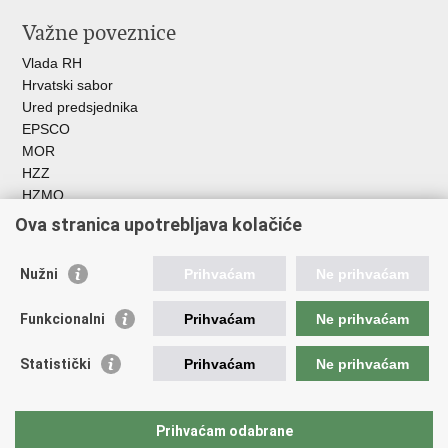
Važne poveznice
Vlada RH
Hrvatski sabor
Ured predsjednika
EPSCO
MOR
HZZ
HZMO
REGOS
Ova stranica upotrebljava kolačiće
Hrvatski zavod za socijalni rad
Akademija socijalne skrbi - ASOSK
Nužni
Prihvaćam
Ne prihvaćam
Obiteljski centar
ZOSI
Funkcionalni
Prihvaćam
Ne prihvaćam
AORT
ESFplus
Statistički
Prihvaćam
Ne prihvaćam
FEAD
Socijalno partnerstvo
HR PRES 2020
Prihvaćam odabrane