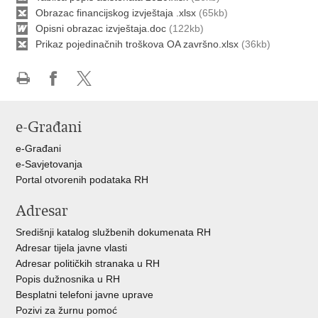
Obrazac financijskog izvještaja .xlsx
(65kb)
Opisni obrazac izvještaja.doc
(122kb)
Prikaz pojedinačnih troškova OA završno.xlsx
(36kb)
Ispiši
Podijeli
Podijeli
stranicu
na
na
e-Građani
Facebooku
X-
u
e-Građani
e-Savjetovanja
Portal otvorenih podataka RH
Adresar
Središnji katalog službenih dokumenata RH
Adresar tijela javne vlasti
Adresar političkih stranaka u RH
Popis dužnosnika u RH
Besplatni telefoni javne uprave
Pozivi za žurnu pomoć