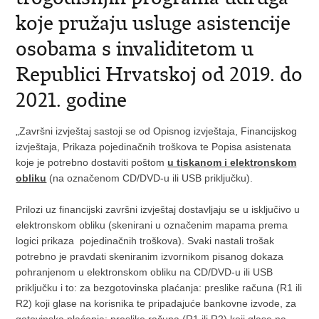
koje pružaju usluge asistencije
osobama s invaliditetom u
Republici Hrvatskoj od 2019. do
2021. godine
„Završni izvještaj sastoji se od Opisnog izvještaja, Financijskog
izvještaja, Prikaza pojedinačnih troškova te Popisa asistenata
koje je potrebno dostaviti poštom
u tiskanom i elektronskom
obliku
(na označenom CD/DVD-u ili USB priključku).
Prilozi uz financijski završni izvještaj dostavljaju se u isključivo u
elektronskom obliku (skenirani u označenim mapama prema
logici prikaza pojedinačnih troškova). Svaki nastali trošak
potrebno je pravdati skeniranim izvornikom pisanog dokaza
pohranjenom u elektronskom obliku na CD/DVD-u ili USB
priključku i to: za bezgotovinska plaćanja: preslike računa (R1 ili
R2) koji glase na korisnika te pripadajuće bankovne izvode, za