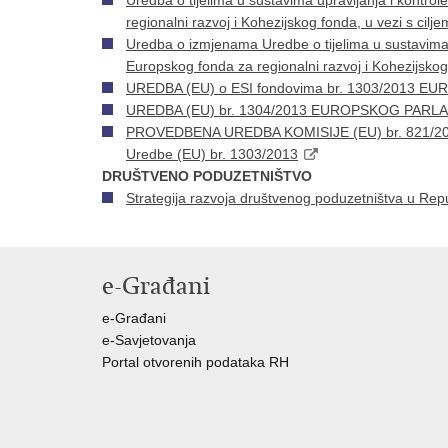
Uredba o tijelima u sustavima upravljanja i kontro
regionalni razvoj i Kohezijskog fonda, u vezi s cilj
Uredba o izmjenama Uredbe o tijelima u sustavima u
Europskog fonda za regionalni razvoj i Kohezijskog 
UREDBA (EU) o ESI fondovima br. 1303/2013 EU
UREDBA (EU) br. 1304/2013 EUROPSKOG PARLAME
PROVEDBENA UREDBA KOMISIJE (EU) br. 821/2014 о
Uredbe (EU) br. 1303/2013
DRUŠTVENO PODUZETNIŠTVO
Strategija razvoja društvenog poduzetništva u Repu
e-Građani
e-Građani
e-Savjetovanja
Portal otvorenih podataka RH