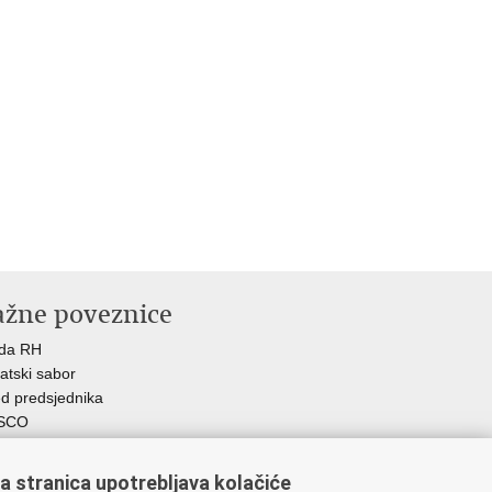
ažne poveznice
ada RH
atski sabor
d predsjednika
SCO
R
Z
a stranica upotrebljava kolačiće