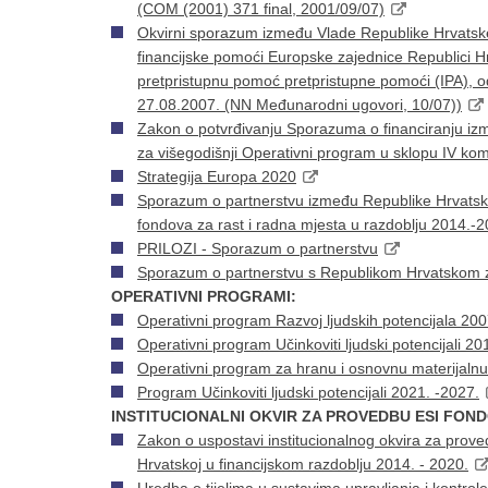
(COM (2001) 371 final, 2001/09/07)
Okvirni sporazum između Vlade Republike Hrvatske 
financijske pomoći Europske zajednice Republici H
pretpristupnu pomoć pretpristupne pomoći (IPA), 
27.08.2007. (NN Međunarodni ugovori, 10/07))
Zakon o potvrđivanju Sporazuma o financiranju iz
za višegodišnji Operativni program u sklopu IV kom
Strategija Europa 2020
Sporazum o partnerstvu između Republike Hrvatske i
fondova za rast i radna mjesta u razdoblju 2014.-2
PRILOZI - Sporazum o partnerstvu
Sporazum o partnerstvu s Republikom Hrvatskom za
OPERATIVNI PROGRAMI:
Operativni program Razvoj ljudskih potencijala 200
Operativni program Učinkoviti ljudski potencijali 20
Operativni program za hranu i osnovnu materijaln
Program Učinkoviti ljudski potencijali 2021. -2027.
INSTITUCIONALNI OKVIR ZA PROVEDBU ESI FOND
Zakon o uspostavi institucionalnog okvira za proved
Hrvatskoj u financijskom razdoblju 2014. - 2020.