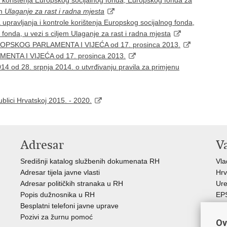
le korištenja Europskog socijalnog fonda, Europskog fonda za
em
Ulaganje za rast i radna mjesta
pravljanja i kontrole korištenja Europskog socijalnog fonda,
fonda, u vezi s ciljem Ulaganje za rast i radna mjesta
ROPSKOG PARLAMENTA I VIJEĆA od 17. prosinca 2013.
NTA I VIJEĆA od 17. prosinca 2013.
d 28. srpnja 2014. o utvrđivanju pravila za primjenu
blici Hrvatskoj 2015. - 2020.
Adresar
V
Središnji katalog službenih dokumenata RH
Vl
Adresar tijela javne vlasti
Hrv
Adresar političkih stranaka u RH
Ure
Popis dužnosnika u RH
EP
Besplatni telefoni javne uprave
MO
Pozivi za žurnu pomoć
HZ
Ov