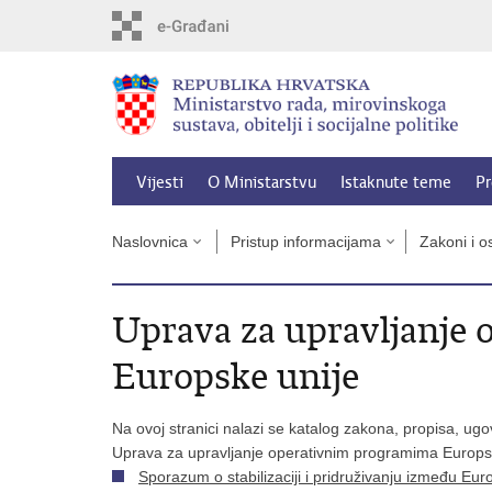
Preskoči
na
glavni
sadržaj
Vijesti
O Ministarstvu
Istaknute teme
Pr
Naslovnica
Pristup informacijama
Zakoni i os
Uprava za upravljanje
Europske unije
Na ovoj stranici nalazi se katalog zakona, propisa, ugov
Uprava za upravljanje operativnim programima Europsk
Sporazum o stabilizaciji i pridruživanju između Eur