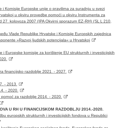
i Komisije Europske unije o pravilima za suradnju u svezi
rvatskoj u okviru provedbe pomoći u okviru Instrumenta za
od 27. kolovoza 2007 (IPA Okvirni sporazum EZ-RH) (SL L 210,
među Vlade Republike Hrvatske i Komisije Europskih zajednica
ponente »Razvoj ljudskih potencijala« u Hrvatskoj
 Europske komisije za korištenje EU strukturnih i investicijskih
020.
 financijsko razdoblje 2021. - 2027.
7. - 2013.
14. - 2020.
u pomoć za razdoblje 2014. - 2020.
OVA U RH U FINANCIJSKOM RAZDOBLJU 2014.-2020.
bu europskih strukturnih i investicijskih fondova u Republici