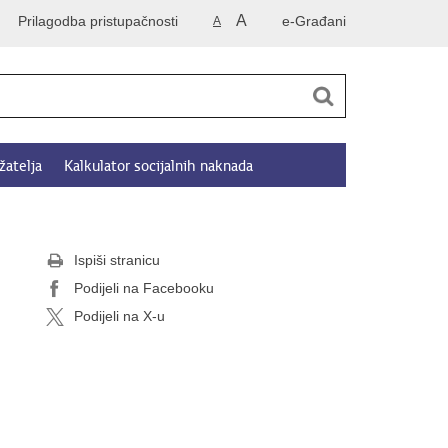
A
Prilagodba pristupačnosti
e-Građani
A
žatelja
Kalkulator socijalnih naknada
Ispiši stranicu
Podijeli na Facebooku
Podijeli na X-u