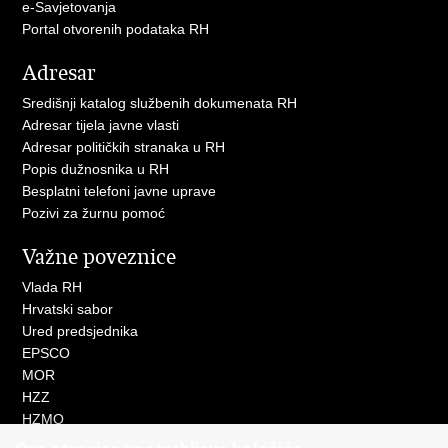
e-Savjetovanja
Portal otvorenih podataka RH
Adresar
Središnji katalog službenih dokumenata RH
Adresar tijela javne vlasti
Adresar političkih stranaka u RH
Popis dužnosnika u RH
Besplatni telefoni javne uprave
Pozivi za žurnu pomoć
Važne poveznice
Vlada RH
Hrvatski sabor
Ured predsjednika
EPSCO
MOR
HZZ
HZMO
REGOS