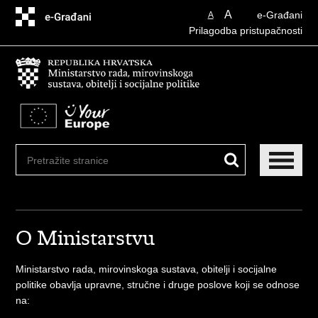
Preskoči
A
e-Građani
A
na
Prilagodba pristupačnosti
glavni
sadržaj
O Ministarstvu
Ministarstvo rada, mirovinskoga sustava, obitelji i socijalne
politike obavlja upravne, stručne i druge poslove koji se odnose
na: