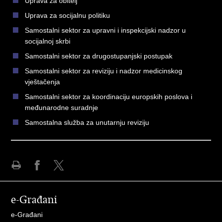
Uprava za obitelj
Uprava za socijalnu politiku
Samostalni sektor za upravni i inspekcijski nadzor u
socijalnoj skrbi
Samostalni sektor za drugostupanjski postupak
Samostalni sektor za reviziju i nadzor medicinskog
vještačenja
Samostalni sektor za koordinaciju europskih poslova i
međunarodne suradnje
Samostalna služba za unutarnju reviziju
Ispiši
Podijeli
Podijeli
stranicu
na
na
e-Građani
Facebooku
X-
u
e-Građani