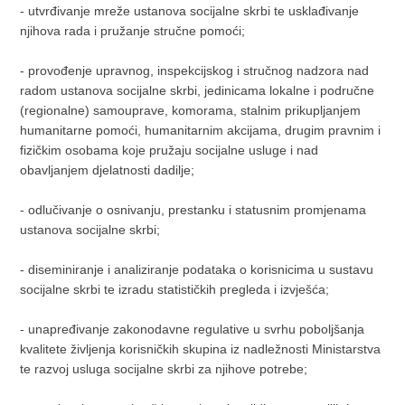
- utvrđivanje mreže ustanova socijalne skrbi te usklađivanje
njihova rada i pružanje stručne pomoći;
- provođenje upravnog, inspekcijskog i stručnog nadzora nad
radom ustanova socijalne skrbi, jedinicama lokalne i područne
(regionalne) samouprave, komorama, stalnim prikupljanjem
humanitarne pomoći, humanitarnim akcijama, drugim pravnim i
fizičkim osobama koje pružaju socijalne usluge i nad
obavljanjem djelatnosti dadilje;
- odlučivanje o osnivanju, prestanku i statusnim promjenama
ustanova socijalne skrbi;
- diseminiranje i analiziranje podataka o korisnicima u sustavu
socijalne skrbi te izradu statističkih pregleda i izvješća;
- unapređivanje zakonodavne regulative u svrhu poboljšanja
kvalitete življenja korisničkih skupina iz nadležnosti Ministarstva
te razvoj usluga socijalne skrbi za njihove potrebe;