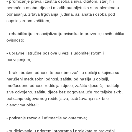
- promicanje prava i zaštita osoba s invaliditetom, starijih i
nemoćnih osoba, djece i mlađih punoljetnika s problemima u
ponašanju, žrtava trgovanja ljudima, azilanata i osoba pod
supsidijarnom zaštitom;
- rehabilitaciju i resocijalizaciju ovisnika te prevenciju svih oblika
ovisnosti;
- upravne i stručne poslove u vezi s udomiteljstvom i
posvojenjem;
- brak i bračne odnose te posebnu zaštitu obitelji u kojima su
narušeni međusobni odnosi, zaštitu od nasilja u obitelji,
međusobne odnose roditelja i djece, zaštitu djece čiji roditelji
žive odvojeno, zaštitu djece bez odgovarajuće roditeljske skrbi,
poticanje odgovornog roditeljstva, uzdržavanja i skrbi o
članovima obitelji;
- poticanje razvoja i afirmacije volonterstva;
- sudjelovanje u pripremi programa i projekata te provedbi