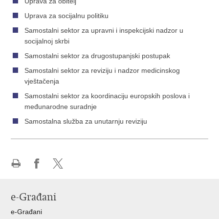
Uprava za obitelj
Uprava za socijalnu politiku
Samostalni sektor za upravni i inspekcijski nadzor u
socijalnoj skrbi
Samostalni sektor za drugostupanjski postupak
Samostalni sektor za reviziju i nadzor medicinskog
vještačenja
Samostalni sektor za koordinaciju europskih poslova i
međunarodne suradnje
Samostalna služba za unutarnju reviziju
Ispiši
Podijeli
Podijeli
stranicu
na
na
e-Građani
Facebooku
X-
u
e-Građani