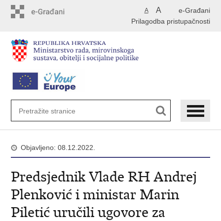
Preskoči
A
e-Građani
A
na
Prilagodba pristupačnosti
glavni
sadržaj
Objavljeno: 08.12.2022.
Predsjednik Vlade RH Andrej
Plenković i ministar Marin
Piletić uručili ugovore za