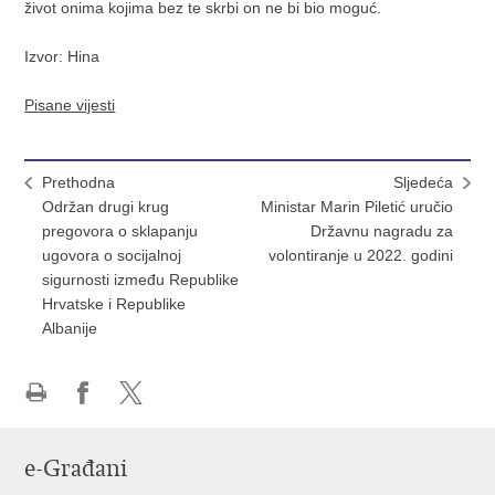
život onima kojima bez te skrbi on ne bi bio moguć.
Izvor: Hina
Pisane vijesti
Prethodna
Sljedeća
Održan drugi krug
Ministar Marin Piletić uručio
pregovora o sklapanju
Državnu nagradu za
ugovora o socijalnoj
volontiranje u 2022. godini
sigurnosti između Republike
Hrvatske i Republike
Albanije
Ispiši
Podijeli
Podijeli
stranicu
na
na
e-Građani
Facebooku
X-
u