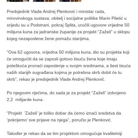
Predsjednik Vlade Andrej Plenković i ministar rada,
mirovinskoga sustava, obitelj i socijalne politike Marin Piletić u
srijedu su u Podstrani, pokraj Splita, uručili ugovore vrijedne 50
milijuna kuna za jadranske županije za projekt “Zaželi” u sklopu
kojeg nezaposlene žene pomažu starijima.
“Ova 62 ugovora, vrijedna 50 milijuna kuna, dio su projekta koji
će omogućiti da se zaposli gotovo tisuću žena koje imaju
poteškoća pronaći zaposlenje u svojim sredinama, a šest tisuća
naših starijih sugrađana kojima je potrebna skrb dobit će tu
skrb”, rekao je predsjednik Vlade Andrej Plenković.
Po njegovim riječima, do sada je za projekt “Zaželi” izdvojeno
2,2 milijarde kuna.
“Projekt 'Zaželi' je toliko dobar da ćemo iznaći sredstva da
‘pokrijemo’ sve prijave na njega”, poručio je Plenković.
Također je rekao da se tim projektom omogućuje kvalitetniji