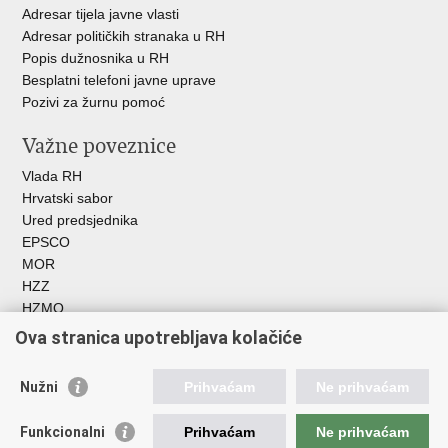
Adresar tijela javne vlasti
Adresar političkih stranaka u RH
Popis dužnosnika u RH
Besplatni telefoni javne uprave
Pozivi za žurnu pomoć
Važne poveznice
Vlada RH
Hrvatski sabor
Ured predsjednika
EPSCO
MOR
HZZ
HZMO
REGOS
Ova stranica upotrebljava kolačiće
Hrvatski zavod za socijalni rad
Akademija socijalne skrbi - ASOSK
Nužni
Prihvaćam
Ne prihvaćam
Obiteljski centar
ZOSI
Funkcionalni
Prihvaćam
Ne prihvaćam
AORT