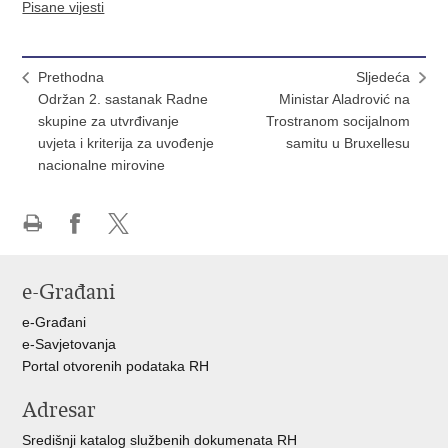
Pisane vijesti
Prethodna
Sljedeća
Održan 2. sastanak Radne
Ministar Aladrović na
skupine za utvrđivanje
Trostranom socijalnom
uvjeta i kriterija za uvođenje
samitu u Bruxellesu
nacionalne mirovine
Ispiši
Podijeli
Podijeli
stranicu
na
na
e-Građani
Facebooku
X-
u
e-Građani
e-Savjetovanja
Portal otvorenih podataka RH
Adresar
Središnji katalog službenih dokumenata RH