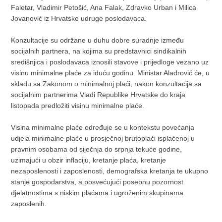
Faletar, Vladimir Petošić, Ana Falak, Zdravko Urban i Milica
Jovanović iz Hrvatske udruge poslodavaca.
Konzultacije su održane u duhu dobre suradnje između
socijalnih partnera, na kojima su predstavnici sindikalnih
središnjica i poslodavaca iznosili stavove i prijedloge vezano uz
visinu minimalne plaće za iduću godinu. Ministar Aladrović će, u
skladu sa Zakonom o minimalnoj plaći, nakon konzultacija sa
socijalnim partnerima Vladi Republike Hrvatske do kraja
listopada predložiti visinu minimalne plaće.
Visina minimalne plaće određuje se u kontekstu povećanja
udjela minimalne plaće u prosječnoj brutoplaći isplaćenoj u
pravnim osobama od siječnja do srpnja tekuće godine,
uzimajući u obzir inflaciju, kretanje plaća, kretanje
nezaposlenosti i zaposlenosti, demografska kretanja te ukupno
stanje gospodarstva, a posvećujući posebnu pozornost
djelatnostima s niskim plaćama i ugroženim skupinama
zaposlenih.