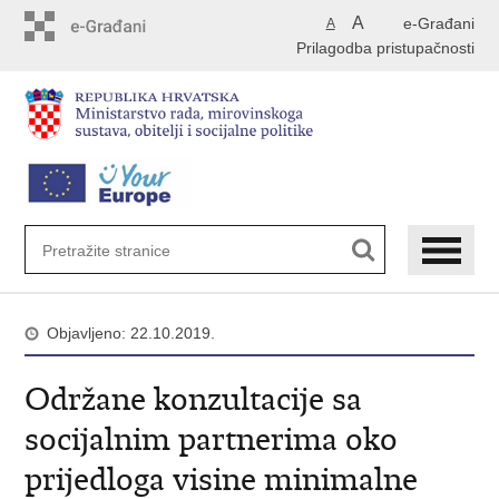
Preskoči
A
e-Građani
A
na
Prilagodba pristupačnosti
glavni
sadržaj
Objavljeno: 22.10.2019.
Održane konzultacije sa
socijalnim partnerima oko
prijedloga visine minimalne