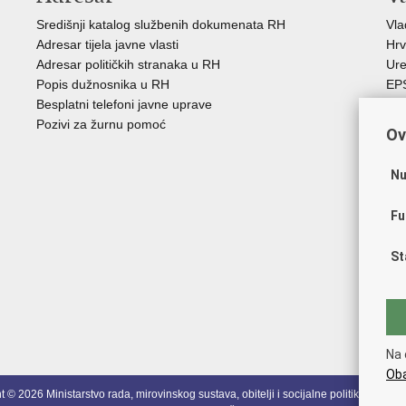
Središnji katalog službenih dokumenata RH
Vl
Adresar tijela javne vlasti
Hrv
Adresar političkih stranaka u RH
Ure
Popis dužnosnika u RH
EP
Besplatni telefoni javne uprave
MO
Pozivi za žurnu pomoć
HZ
Ov
HZ
RE
Nu
Hrv
Aka
Fu
Obi
ZO
St
AO
ES
FE
Soc
HR
Na 
Oba
 © 2026 Ministarstvo rada, mirovinskog sustava, obitelji i socijalne politike
Uvjeti k