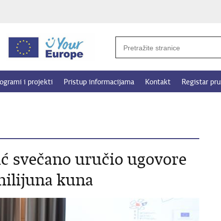
ogrami i projekti
Pristup informacijama
Kontakt
Registar pru
ić svečano uručio ugovore
milijuna kuna