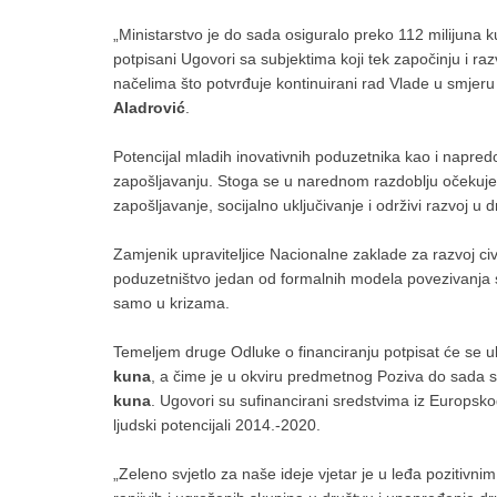
„Ministarstvo je do sada osiguralo preko 112 milijuna 
potpisani Ugovori sa subjektima koji tek započinju i ra
načelima što potvrđuje kontinuirani rad Vlade u smjer
Aladrović
.
Potencijal mladih inovativnih poduzetnika kao i napre
zapošljavanju. Stoga se u narednom razdoblju očekuje 
zapošljavanje, socijalno uključivanje i održivi razvoj u
Zamjenik upraviteljice Nacionalne zaklade za razvoj ci
poduzetništvo jedan od formalnih modela povezivanja sol
samo u krizama.
Temeljem druge Odluke o financiranju potpisat će se
kuna
, a čime je u okviru predmetnog Poziva do sada 
kuna
. Ugovori su sufinancirani sredstvima iz Europsk
ljudski potencijali 2014.-2020.
„Zeleno svjetlo za naše ideje vjetar je u leđa pozitivni