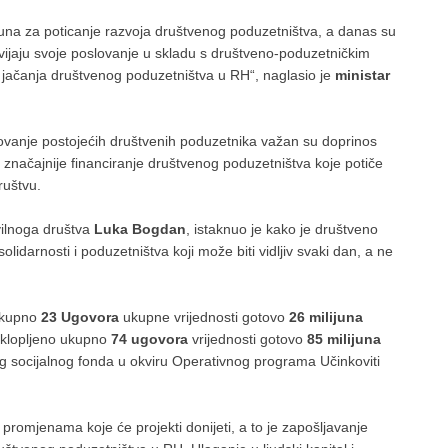
kuna za poticanje razvoja društvenog poduzetništva, a danas su
zvijaju svoje poslovanje u skladu s društveno-poduzetničkim
u jačanja društvenog poduzetništva u RH“, naglasio je
ministar
dovanje postojećih društvenih poduzetnika važan su doprinos
značajnije financiranje društvenog poduzetništva koje potiče
 društvu.
vilnoga društva
Luka Bogdan
, istaknuo je kako je društveno
idarnosti i poduzetništva koji može biti vidljiv svaki dan, a ne
 ukupno
23 Ugovora
ukupne vrijednosti gotovo
26 milijuna
sklopljeno ukupno
74 ugovora
vrijednosti gotovo
85 milijuna
og socijalnog fonda u okviru Operativnog programa Učinkoviti
m promjenama koje će projekti donijeti, a to je zapošljavanje