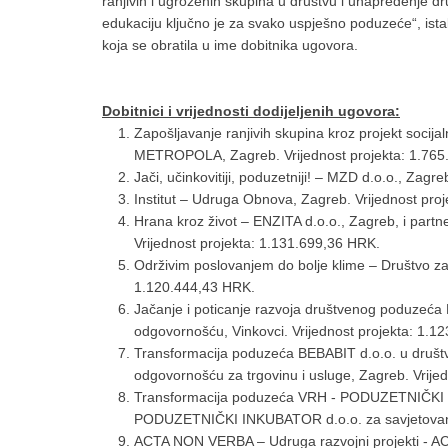
ranjivih i ugroženih skupina u društvu i unapređenje dr
edukaciju ključno je za svako uspješno poduzeće“, ista
koja se obratila u ime dobitnika ugovora.
Dobitnici i vrijednosti dodijeljenih ugovora:
Zapošljavanje ranjivih skupina kroz projekt socij
METROPOLA, Zagreb. Vrijednost projekta: 1.765
Jači, učinkovitiji, poduzetniji! – MZD d.o.o., Zagr
Institut – Udruga Obnova, Zagreb. Vrijednost pro
Hrana kroz život – ENZITA d.o.o., Zagreb, i partne
Vrijednost projekta: 1.131.699,36 HRK.
Održivim poslovanjem do bolje klime – Društvo za 
1.120.444,43 HRK.
Jačanje i poticanje razvoja društvenog poduzeća
odgovornošću, Vinkovci. Vrijednost projekta: 1.1
Transformacija poduzeća BEBABIT d.o.o. u druš
odgovornošću za trgovinu i usluge, Zagreb. Vrije
Transformacija poduzeća VRH - PODUZETNIČKI 
PODUZETNIČKI INKUBATOR d.o.o. za savjetovanje 
ACTA NON VERBA – Udruga razvojni projekti - A