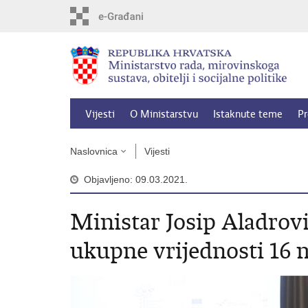
Preskoči
na
glavni
sadržaj
Vijesti
O Ministarstvu
Istaknute teme
Pr
Naslovnica
Vijesti
Objavljeno: 09.03.2021.
Ministar Josip Aladrov
ukupne vrijednosti 16 