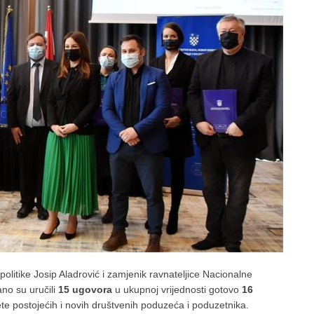
 politike Josip Aladrović i zamjenik ravnateljice Nacionalne
no su uručili
15 ugovora
u ukupnoj vrijednosti gotovo
16
tete postojećih i novih društvenih poduzeća i poduzetnika.