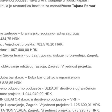
uštvenog poduzetništva u RH. Ulaganje u ljudski kapital i
knula je ravnateljica Instituta za menadžment
Tajana Pernar
alne zadruge – Braniteljsko socijalno-radna zadruga
.434,75 HRK.
eb. . Vrijednost projekta: 781.578,10 HRK.
jekta: 1.067.400,00 HRK.
r Sirova hrana - obrt za trgovinu, usluge i proizvodnju, Zagreb.
oblikovanje održivog razvoja, Zagreb. Vrijednost projekta:
 Buba bar d.o.o. – Buba bar društvo s ograničenom
23.828,85 HRK.
tveno odgovorno poduzeće - BEBABIT društvo s ograničenom
dnost projekta: 1.044.040,00 HRK.
INKUBATOR d.o.o. u društveno poduzeće – VRH -
i upravljanje, Zagreb. Vrijednost projekta: 1.125.600,01 HRK.
CTA NON VERBA, Zagreb. Vrijednost projekta: 875.928,75 HRK.