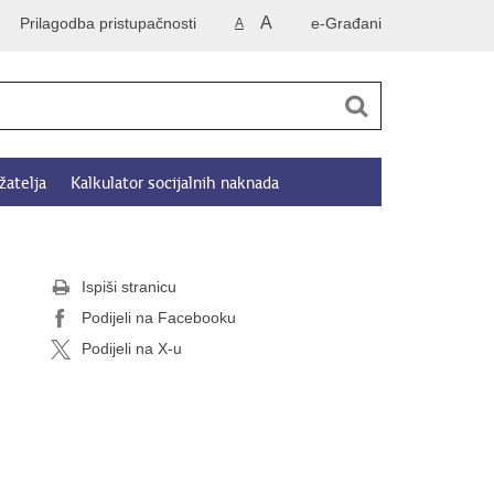
A
Prilagodba pristupačnosti
e-Građani
A
žatelja
Kalkulator socijalnih naknada
Ispiši stranicu
Podijeli na Facebooku
Podijeli na X-u