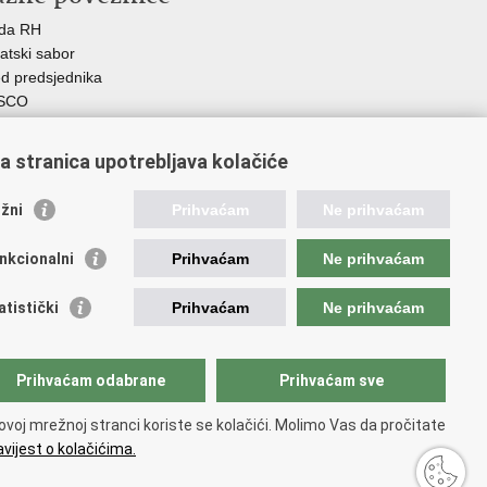
ada RH
atski sabor
d predsjednika
SCO
R
Z
a stranica upotrebljava kolačiće
MO
GOS
žni
Prihvaćam
Ne prihvaćam
atski zavod za socijalni rad
demija socijalne skrbi - ASOSK
nkcionalni
Prihvaćam
Ne prihvaćam
teljski centar
SI
atistički
Prihvaćam
Ne prihvaćam
RT
Fplus
AD
Prihvaćam odabrane
Prihvaćam sve
ijalno partnerstvo
 PRES 2020
ovoj mrežnoj stranci koriste se kolačići. Molimo Vas da pročitate
vijest o kolačićima.
orištenja
.