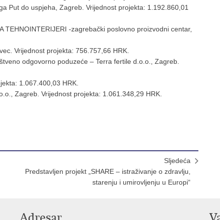
a Put do uspjeha, Zagreb. Vrijednost projekta: 1.192.860,01
NOINTERIJERI -zagrebački poslovno proizvodni centar,
vec. Vrijednost projekta: 756.757,66 HRK.
uštveno odgovorno poduzeće – Terra fertile d.o.o., Zagreb.
ojekta: 1.067.400,03 HRK.
o., Zagreb. Vrijednost projekta: 1.061.348,29 HRK.
Sljedeća
Predstavljen projekt „SHARE – istraživanje o zdravlju,
starenju i umirovljenju u Europi“
Adresar
V