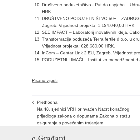
Društveno poduzetništvo - Put do uspjeha – Udrug
HRK.
DRUŠTVENO PODUZETNIŠTVO 50+ – ZADRUGA TEH
Zagreb. Vrijednost projekta: 1.194.040,03 HRK.
SEE IMPACT – Laboratorij inovativnih ideja, Čako
Transformacija poduzeća Terra fertile d.o.o. u dr
Vrijednost projekta: 628.680,00 HRK.
InCom – Centar Link 2 EU, Zagreb. Vrijednost pr
PODUZETNI LIMAČI – Institut za menadžment d.o.
Pisane vijesti
Prethodna
Na 48. sjednici VRH prihvaćen Nacrt konačnog
prijedloga zakona o dopunama Zakona o stažu
osiguranja s povećanim trajanjem
e-Građani