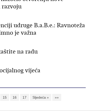
 razvoju
nciji udruge B.a.B.e.: Ravnoteža
imno je važna
zaštite na radu
cijalnog vijeća
15
16
17
Sljedeća »
»»