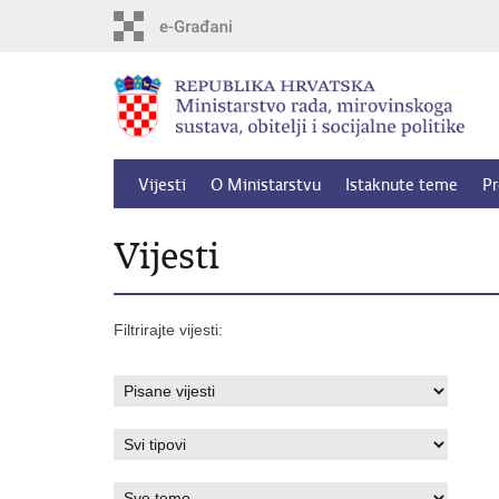
Preskoči
na
glavni
sadržaj
Vijesti
O Ministarstvu
Istaknute teme
Pr
Vijesti
Filtrirajte vijesti: