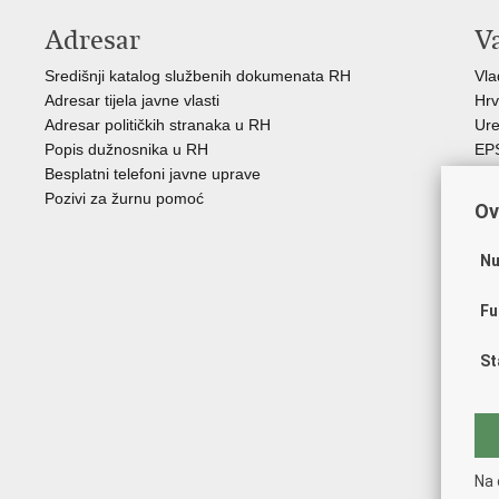
Adresar
V
Središnji katalog službenih dokumenata RH
Vl
Adresar tijela javne vlasti
Hrv
Adresar političkih stranaka u RH
Ure
Popis dužnosnika u RH
EP
Besplatni telefoni javne uprave
MO
Pozivi za žurnu pomoć
HZ
Ov
HZ
RE
Nu
Hrv
Aka
Fu
Obi
ZO
St
AO
ES
FE
Soc
HR
Na 