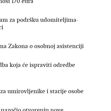
nosi 170 eura
m za podršku udomiteljima-
ci
a Zakona o osobnoj asistenciji
dba koja će ispraviti odredbe
a umirovljenike i starije osobe
 nazočio otvorenju nove