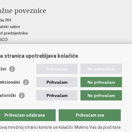
ažne poveznice
ada RH
atski sabor
d predsjednika
SCO
R
Z
a stranica upotrebljava kolačiće
MO
GOS
žni
Prihvaćam
Ne prihvaćam
atski zavod za socijalni rad
demija socijalne skrbi - ASOSK
nkcionalni
Prihvaćam
Ne prihvaćam
teljski centar
SI
atistički
Prihvaćam
Ne prihvaćam
RT
Fplus
AD
Prihvaćam odabrane
Prihvaćam sve
ijalno partnerstvo
 PRES 2020
ovoj mrežnoj stranci koriste se kolačići. Molimo Vas da pročitate