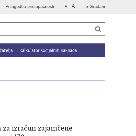
A
Prilagodba pristupačnosti
e-Građani
A
žatelja
Kalkulator socijalnih naknada
a za izračun zajamčene