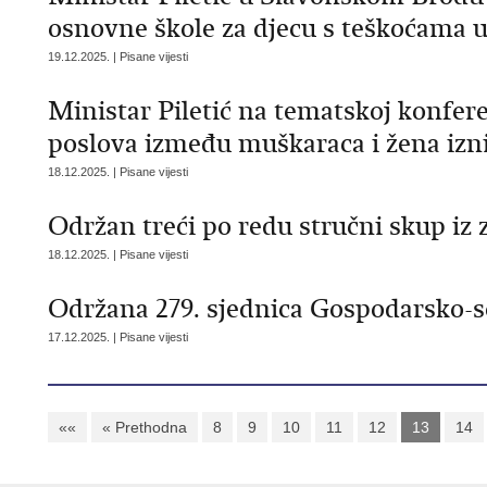
osnovne škole za djecu s teškoćama u
19.12.2025. | Pisane vijesti
Ministar Piletić na tematskoj konfere
poslova između muškaraca i žena izn
18.12.2025. | Pisane vijesti
Održan treći po redu stručni skup iz 
18.12.2025. | Pisane vijesti
Održana 279. sjednica Gospodarsko-so
17.12.2025. | Pisane vijesti
««
« Prethodna
8
9
10
11
12
13
14