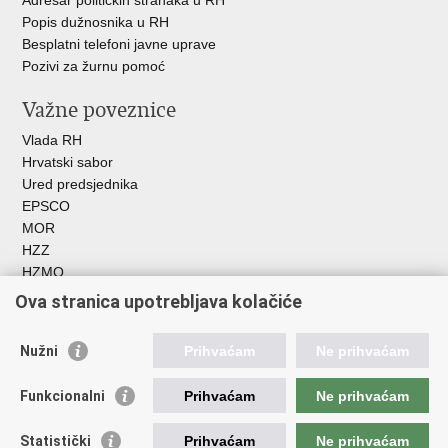
Adresar političkih stranaka u RH
Popis dužnosnika u RH
Besplatni telefoni javne uprave
Pozivi za žurnu pomoć
Važne poveznice
Vlada RH
Hrvatski sabor
Ured predsjednika
EPSCO
MOR
HZZ
HZMO
REGOS
Ova stranica upotrebljava kolačiće
Hrvatski zavod za socijalni rad
Akademija socijalne skrbi - ASOSK
Nužni
Prihvaćam
Ne prihvaćam
Obiteljski centar
ZOSI
Funkcionalni
Prihvaćam
Ne prihvaćam
AORT
ESFplus
Statistički
Prihvaćam
Ne prihvaćam