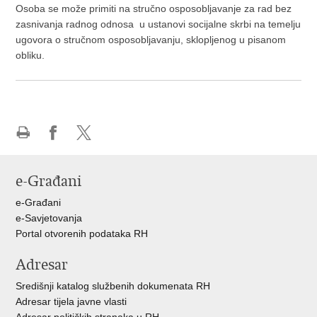
Osoba se može primiti na stručno osposobljavanje za rad bez
zasnivanja radnog odnosa u ustanovi socijalne skrbi na temelju
ugovora o stručnom osposobljavanju, sklopljenog u pisanom
obliku.
Ispiši
Podijeli
Podijeli
stranicu
na
na
e-Građani
Facebooku
X-
u
e-Građani
e-Savjetovanja
Portal otvorenih podataka RH
Adresar
Središnji katalog službenih dokumenata RH
Adresar tijela javne vlasti