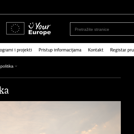
ogrami i projekti
Pristup informacijama
Kontakt
Registar pru
 politika
ika