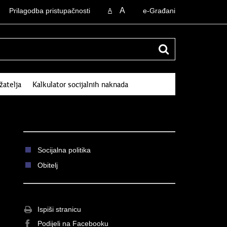
A
Prilagodba pristupačnosti
e-Građani
A
žatelja
Kalkulator socijalnih naknada
Socijalna politika
Obitelj
Ispiši stranicu
Podijeli na Facebooku