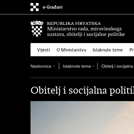
Preskoči
na
glavni
sadržaj
Vijesti
O Ministarstvu
Istaknute teme
Pr
Naslovnica
Istaknute teme
Obitelj i socijalna
Obitelj i socijalna polit