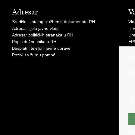
Adresar
V
Središnji katalog službenih dokumenata RH
Vl
Adresar tijela javne vlasti
Hrv
Adresar političkih stranaka u RH
Ure
Popis dužnosnika u RH
EP
Besplatni telefoni javne uprave
MO
Pozivi za žurnu pomoć
HZ
Ov
HZ
RE
Nu
Hrv
Aka
Fu
Obi
ZO
St
AO
ES
FE
Soc
HR
Na 