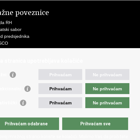
ažne poveznice
ada RH
atski sabor
d predsjednika
SCO
R
Z
a stranica upotrebljava kolačiće
MO
GOS
žni
Prihvaćam
Ne prihvaćam
atski zavod za socijalni rad
demija socijalne skrbi - ASOSK
nkcionalni
Prihvaćam
Ne prihvaćam
teljski centar
SI
atistički
Prihvaćam
Ne prihvaćam
RT
Fplus
AD
Prihvaćam odabrane
Prihvaćam sve
ijalno partnerstvo
 PRES 2020
ovoj mrežnoj stranci koriste se kolačići. Molimo Vas da pročitate