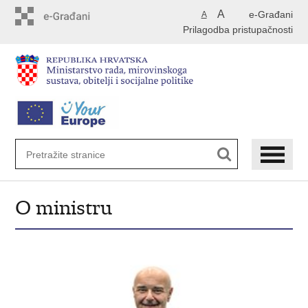
Preskoči
A
e-Građani
A
na
Prilagodba pristupačnosti
glavni
sadržaj
O ministru