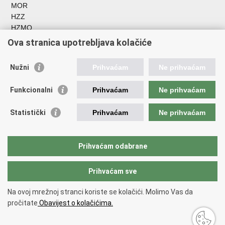
MOR
HZZ
HZMO
REGOS
Ova stranica upotrebljava kolačiće
Hrvatski zavod za socijalni rad
Akademija socijalne skrbi - ASOSK
Nužni
Prihvaćam
Ne prihvaćam
Obiteljski centar
ZOSI
Funkcionalni
Prihvaćam
Ne prihvaćam
AORT
ESFplus
Statistički
Prihvaćam
Ne prihvaćam
FEAD
Socijalno partnerstvo
HR PRES 2020
Prihvaćam odabrane
Prihvaćam sve
Povratak na vrh
Copyright © 2026 Ministarstvo rada, mirovinskog sustava, obitelji i
Na ovoj mrežnoj stranci koriste se kolačići. Molimo Vas da
socijalne politike
Uvjeti korištenja
.
pročitate
Obavijest o kolačićima.
Izjava o pristupačnosti