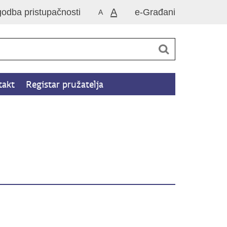
A
godba pristupačnosti
e-Građani
A
takt
Registar pružatelja