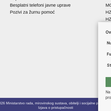
Besplatni telefoni javne uprave
M
Pozivi za žurnu pomoć
H
H
R
Ov
Hr
Ak
Nu
Ob
ZO
Fu
A
St
ES
F
So
HR
Na 
pro
26 Ministarstvo rada, mirovinskog sustava, obitelji i socijalne politike
Uv
Izjava o pristupačnosti