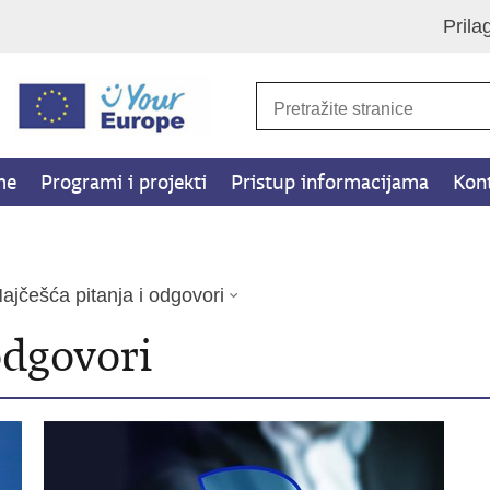
Prila
me
Programi i projekti
Pristup informacijama
Kon
ajčešća pitanja i odgovori
odgovori