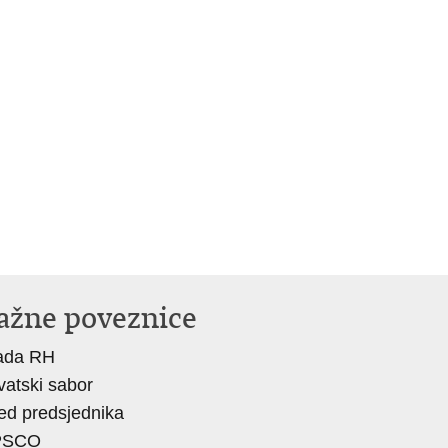
ažne poveznice
ada RH
vatski sabor
ed predsjednika
PSCO