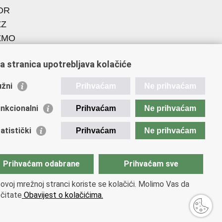
OR
ZZ
ZMO
EGOS
a stranica upotrebljava kolačiće
vatski zavod za socijalni rad
ademija socijalne skrbi - ASOSK
žni
Prihvaćam
Ne prihvaćam
iteljski centar
SI
nkcionalni
Prihvaćam
Ne prihvaćam
ORT
atistički
Prihvaćam
Ne prihvaćam
Fplus
EAD
cijalno partnerstvo
Prihvaćam odabrane
Prihvaćam sve
 PRES 2020
ovoj mrežnoj stranci koriste se kolačići. Molimo Vas da
čitate
Obavijest o kolačićima.
jeti korištenja
.