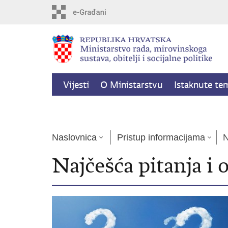
Preskoči
na
glavni
sadržaj
Vijesti
O Ministarstvu
Istaknute te
Kalkulator socijalnih naknada
Naslovnica
Pristup informacijama
N
Najčešća pitanja i 